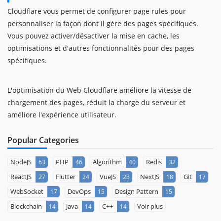
Cloudflare vous permet de configurer page rules pour
personnaliser la façon dont il gère des pages spécifiques.
Vous pouvez activer/désactiver la mise en cache, les
optimisations et d'autres fonctionnalités pour des pages
spécifiques.
L'optimisation du Web Cloudflare améliore la vitesse de
chargement des pages, réduit la charge du serveur et
améliore l'expérience utilisateur.
Popular Categories
NodeJS
PHP
Algorithm
Redis
63
46
40
32
ReactJS
Flutter
VueJS
NextJS
Git
27
24
23
18
17
WebSocket
DevOps
Design Pattern
17
15
15
Blockchain
Java
C++
Voir plus
14
14
14