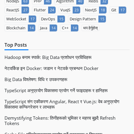
NodeJS
PHP
Algorithm
Redis
63
46
40
32
ReactJS
Flutter
VueJS
NextJS
Git
27
24
23
18
17
WebSocket
DevOps
Design Pattern
17
15
15
Blockchain
Java
C++
थप हेर्नुहोस्
14
14
14
Top Posts
Hadoop बनाम स्पार्क: Big Data प्रशोधन प्रविधिहरू
नेटवर्किङ इन Docker: जडान र नेटवर्क प्रबन्धन Docker
Big Data विश्लेषण: विधि र उपकरणहरू
TypeScript अनुप्रयोग विकासमा प्रयोग गर्ने फाइदाहरू र हानिहरू
TypeScript संग एकीकरण Angular, React र Vue.js: वेब अनुप्रयोग
विकासमा कन्फिगरेसन र लाभहरू
Demystifying Tokens: तिनीहरूको भूमिका र महत्त्व बुझ्दै Refresh
Tokens