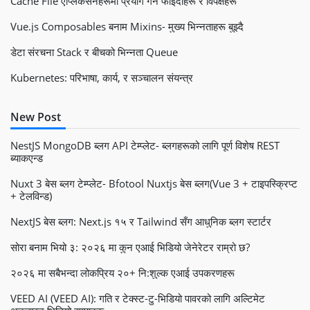
Cache File एप्लिकेसनहरूमा प्रयोग गर्ने फाइदाहरू र विपक्षहरू
Vue.js Composables बनाम Mixins- मुख्य भिन्नताहरू बुझ्दै
डेटा संरचना Stack र बीचको भिन्नता Queue
Kubernetes: परिभाषा, कार्य, र सञ्चालन संयन्त्र
New Post
NestJS MongoDB ब्लग API टेम्प्लेट- ब्लगहरूको लागि पूर्ण विशेष REST
ब्याकएन्ड
Nuxt 3 बेस ब्लग टेम्प्लेट- Bfotool Nuxtjs बेस ब्लग(Vue 3 + टाइपस्क्रिप्ट
+ टेलविन्ड)
NextJS बेस ब्लग: Next.js १५ र Tailwind सँग आधुनिक ब्लग स्टार्टर
सोरा बनाम भियो ३: २०२६ मा कुन एआई भिडियो जेनेरेटर राम्रो छ?
२०२६ मा सबैभन्दा लोकप्रिय २०+ नि:शुल्क एआई उपकरणहरू
VEED AI (VEED AI): गति र टेक्स्ट-टु-भिडियो पावरको लागि अल्टिमेट