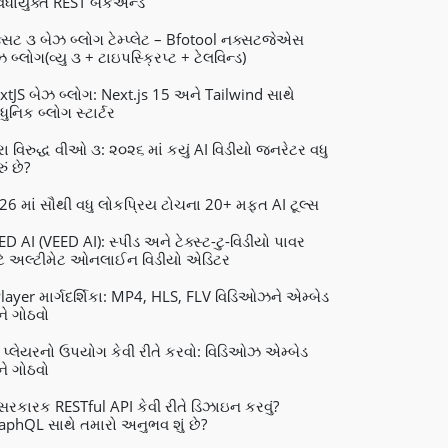
વિધાયુક્ત REST બેકએન્ડ
્સટ ૩ બેઝ બ્લોગ ટેમ્પ્લેટ – Bfotool નક્સટજેએસ
 બ્લોગ(વ્યુ ૩ + ટાઇપસ્ક્રિપ્ટ + ટેલવિન્ડ)
xtJS બેઝ બ્લોગ: Next.js 15 અને Tailwind સાથે
ુનિક બ્લોગ સ્ટાર્ટર
રા વિરુદ્ધ વીઓ ૩: ૨૦૨૬ માં કયું AI વિડીયો જનરેટર વધુ
ું છે?
26 માં સૌથી વધુ લોકપ્રિય ટોચના 20+ મફત AI ટૂલ્સ
ED AI (VEED AI): સ્પીડ અને ટેક્સ્ટ-ટુ-વિડીયો પાવર
ટે અલ્ટીમેટ ઓનલાઈન વિડીયો એડિટર
layer માર્ગદર્શિકા: MP4, HLS, FLV વિડિઓઝને એમ્બેડ
ે ગોઠવો
 પ્લેયરનો ઉપયોગ કેવી રીતે કરવો: વિડિઓઝ એમ્બેડ
ે ગોઠવો
રકારક RESTful API કેવી રીતે ડિઝાઇન કરવું?
aphQL સાથે તમારો અનુભવ શું છે?