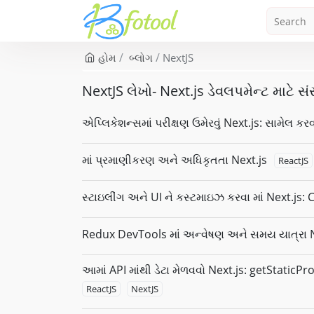
હોમ
બ્લોગ
NextJS
NextJS લેખો- Next.js ડેવલપમેન્ટ માટે સ
એપ્લિકેશન્સમાં પરીક્ષણ ઉમેરવું Next.js: સામેલ કરવા
માં પ્રમાણીકરણ અને અધિકૃતતા Next.js
ReactJS
સ્ટાઇલીંગ અને UI ને કસ્ટમાઇઝ કરવા માં Next.js
Redux DevTools માં અન્વેષણ અને સમય યાત્રા N
આમાં API માંથી ડેટા મેળવવો Next.js: getStati
ReactJS
NextJS