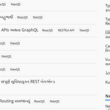
ctJS
NextJS
Ty
ફા
 બહુભાષી
ReactJS
NextJS
Ty
Re
Vu
ful APIs અથવા GraphQL
ReactJS
RESTful API
NextJS
ડિ
સમ
ctJS
NextJS
Ca
વિપ
NextJS
Vu
સમ
ctJS
NextJS
ડે
 સંપૂર્ણ સુવિધાયુક્ત REST બેકએન્ડ
Ku
Ne
 Routing સમજાવ્યું
ReactJS
NextJS
Ne