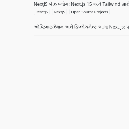
NextJS બેઝ બ્લોગ: Next.js 15 અને Tailwind સાથે
ReactJS
NextJS
Open Source Projects
ઑપ્ટિમાઇઝેશન અને ડિપ્લોયમેન્ટ આમાં Next.js: પ્ર