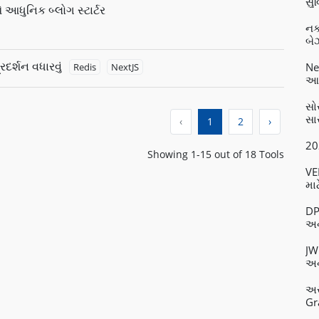
સુ
 આધુનિક બ્લોગ સ્ટાર્ટર
નક
બેઝ
દર્શન વધારવું
Ne
Redis
NextJS
આધ
સો
સાર
‹
1
2
›
20
Showing 1-15 out of 18 Tools
VE
મા
DP
અન
JW
અન
અસ
Gr