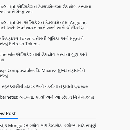
peScript એપ્લિકેશન ડેવલપમેન્ટમાં ઉપયોગ કરવાના
યદા અને ગેરફાયદા
peScript વેબ એપ્લિકેશન ડેવલપમેન્ટમાં Angular,
act અને: રૂપરેખાંકન અને લાભો સાથે એકીકરણ
e.js
મિસ્ટિફાઇંગ Tokens: તેમની ભૂમિકા અને મહત્વને
જવું Refresh Tokens
che File એપ્લિકેશનમાં ઉપયોગ કરવાના ગુણ અને
ક્ષ
e.js Composables વિ. Mixins- મુખ્ય તફાવતોને
જવું
ટા સ્ટ્રક્ચર્સમાં Stack અને વચ્ચેના તફાવતો Queue
bernetes: વ્યાખ્યા, કાર્યો અને ઓપરેશન મિકેનિઝમ્સ
w Post
stJS MongoDB બ્લોગ API ટેમ્પલેટ- બ્લોગ્સ માટે સંપૂર્ણ