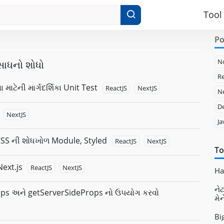
Tool
Po
N
ંસાધનો શોધો
Re
 માટેની માર્ગદર્શિકા Unit Test
ReactJS
NextJS
Ne
D
NextJS
Ja
: CSS ની શોધખોળ Module, Styled
ReactJS
NextJS
To
ext.js
ReactJS
NextJS
Had
નેટ
cProps અને getServerSideProps નો ઉપયોગ કરવો
મે
Bi