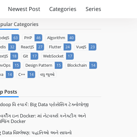
Newest Post
Categories
Series
pular Categories
odeJS
PHP
Algorithm
63
46
40
dis
ReactJS
Flutter
VueJS
32
27
24
23
xtJS
Git
WebSocket
18
17
17
evOps
Design Pattern
Blockchain
15
15
14
va
C++
વધુ જુઓ
14
14
p Posts
oop વિ સ્પાર્ક: Big Data પ્રોસેસિંગ ટેક્નોલોજી
વર્કીંગ ઇન Docker: માં નેટવર્ક્સ કનેક્ટીંગ અને
નેજિંગ Docker
g Data વિશ્લેષણ: પદ્ધતિઓ અને સાધનો