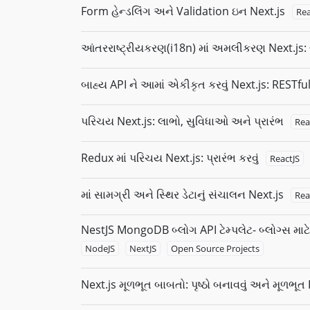
Form હેન્ડલિંગ અને Validation ઇન Next.js
Rea
આંતરરાષ્ટ્રીયકરણ(i18n) માં અમલીકરણ Next.js:
બાહ્ય API ને આમાં એકીકૃત કરવું Next.js: REST
પરિચય Next.js: લાભો, સુવિધાઓ અને પ્રારંભ
Rea
Redux માં પરિચય Next.js: પ્રારંભ કરવું
ReactJS
માં સામગ્રી અને સ્થિર ડેટાનું સંચાલન Next.js
Rea
NestJS MongoDB બ્લોગ API ટેમ્પલેટ- બ્લોગ્સ માટે
NodeJS
NextJS
Open Source Projects
Next.js મૂળભૂત બાબતો: પૃષ્ઠો બનાવવું અને મૂળભૂત