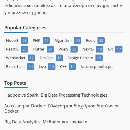
δεδομένων και αποθηκεύει το αποτέλεσμα στη μνήμη cache
για μελλοντική χρήση.
Popular Categories
NodeJS
PHP
Algorithm
Redis
63
46
40
32
ReactJS
Flutter
VueJS
NextJS
Git
27
24
23
18
17
WebSocket
DevOps
Design Pattern
17
15
15
Blockchain
Java
C++
Δείτε περισσότερα
14
14
14
Top Posts
Hadoop vs Spark: Big Data Processing Technologies
Δικτύωση σε Docker: Σύνδεση και διαχείριση δικτύων σε
Docker
Big Data Analytics: Μέθοδοι και εργαλεία