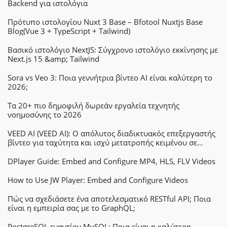
Backend για ιστολόγια
Πρότυπο ιστολογίου Nuxt 3 Base – Bfotool Nuxtjs Base
Blog(Vue 3 + TypeScript + Tailwind)
Βασικό ιστολόγιο NextJS: Σύγχρονο ιστολόγιο εκκίνησης με
Next.js 15 &amp; Tailwind
Sora vs Veo 3: Ποια γεννήτρια βίντεο AI είναι καλύτερη το
2026;
Τα 20+ πιο δημοφιλή δωρεάν εργαλεία τεχνητής
νοημοσύνης το 2026
VEED AI (VEED AI): Ο απόλυτος διαδικτυακός επεξεργαστής
βίντεο για ταχύτητα και ισχύ μετατροπής κειμένου σε
βίντεο
DPlayer Guide: Embed and Configure MP4, HLS, FLV Videos
How to Use JW Player: Embed and Configure Videos
Πώς να σχεδιάσετε ένα αποτελεσματικό RESTful API; Ποια
είναι η εμπειρία σας με το GraphQL;
PostgreSQL εναντίον MySQL: Ποια είναι η καλύτερη