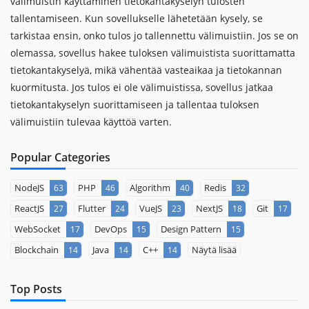
välimuistin käyttäminen tietokantakyselyn tulosten
tallentamiseen. Kun sovellukselle lähetetään kysely, se
tarkistaa ensin, onko tulos jo tallennettu välimuistiin. Jos se on
olemassa, sovellus hakee tuloksen välimuistista suorittamatta
tietokantakyselyä, mikä vähentää vasteaikaa ja tietokannan
kuormitusta. Jos tulos ei ole välimuistissa, sovellus jatkaa
tietokantakyselyn suorittamiseen ja tallentaa tuloksen
välimuistiin tulevaa käyttöä varten.
Popular Categories
NodeJS
PHP
Algorithm
Redis
63
46
40
32
ReactJS
Flutter
VueJS
NextJS
Git
27
24
23
18
17
WebSocket
DevOps
Design Pattern
17
15
15
Blockchain
Java
C++
Näytä lisää
14
14
14
Top Posts