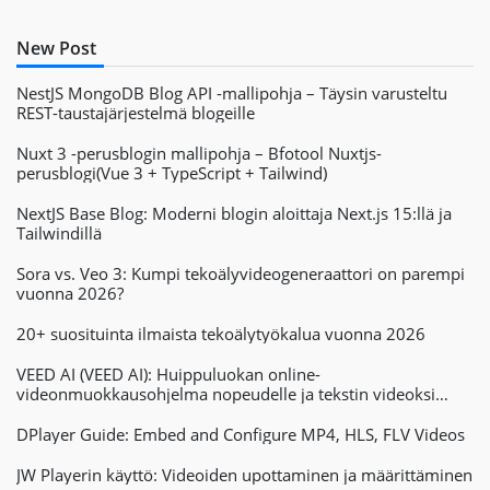
New Post
NestJS MongoDB Blog API -mallipohja – Täysin varusteltu
REST-taustajärjestelmä blogeille
Nuxt 3 -perusblogin mallipohja – Bfotool Nuxtjs-
perusblogi(Vue 3 + TypeScript + Tailwind)
NextJS Base Blog: Moderni blogin aloittaja Next.js 15:llä ja
Tailwindillä
Sora vs. Veo 3: Kumpi tekoälyvideogeneraattori on parempi
vuonna 2026?
20+ suosituinta ilmaista tekoälytyökalua vuonna 2026
VEED AI (VEED AI): Huippuluokan online-
videonmuokkausohjelma nopeudelle ja tekstin videoksi
muuntamisen tehokkuudelle
DPlayer Guide: Embed and Configure MP4, HLS, FLV Videos
JW Playerin käyttö: Videoiden upottaminen ja määrittäminen