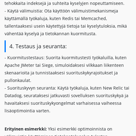
tehokkaita indeksejä ja suhteita kyselyjen nopeuttamiseen.
- Käytä välimuistia: Ota käyttöön välimuistimekanismeja
käyttämällä työkaluja, kuten Redis tai Memcached,
tallentaaksesi usein käytettyjä tietoja tai kyselytuloksia, mikä
vähentää kyselyä ja tietokannan kuormitusta.
4. Testaus ja seuranta:
- Kuormitustestaus: Suorita kuormitustesti työkaluilla, kuten
Apache JMeter tai Siege, simuloidaksesi vilkkaan liikenteen
skenaarioita ja tunnistaaksesi suorituskykyrajoitukset ja
pullonkaulat.
- Suorituskyvyn seuranta: Käytä työkaluja, kuten New Relic tai
Datadog, seurataksesi jatkuvasti sovelluksen suorituskykyä ja
havaitaksesi suorituskykyongelmat varhaisessa vaiheessa
lisäoptimointia varten.
Erityinen esimerkki:
Yksi esimerkki optimoinnista on