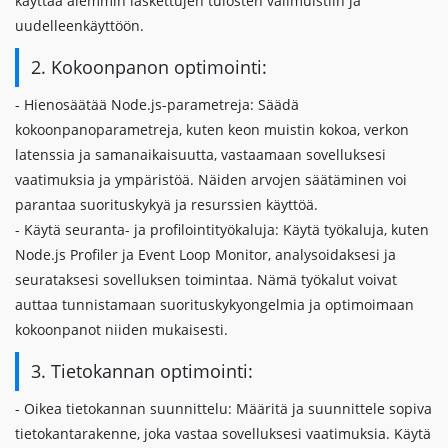
käyttää aiemmin laskettujen tulosten välimuistiin ja
uudelleenkäyttöön.
2. Kokoonpanon optimointi:
- Hienosäätää Node.js-parametreja: Säädä
kokoonpanoparametreja, kuten keon muistin kokoa, verkon
latenssia ja samanaikaisuutta, vastaamaan sovelluksesi
vaatimuksia ja ympäristöä. Näiden arvojen säätäminen voi
parantaa suorituskykyä ja resurssien käyttöä.
- Käytä seuranta- ja profilointityökaluja: Käytä työkaluja, kuten
Node.js Profiler ja Event Loop Monitor, analysoidaksesi ja
seurataksesi sovelluksen toimintaa. Nämä työkalut voivat
auttaa tunnistamaan suorituskykyongelmia ja optimoimaan
kokoonpanot niiden mukaisesti.
3. Tietokannan optimointi:
- Oikea tietokannan suunnittelu: Määritä ja suunnittele sopiva
tietokantarakenne, joka vastaa sovelluksesi vaatimuksia. Käytä