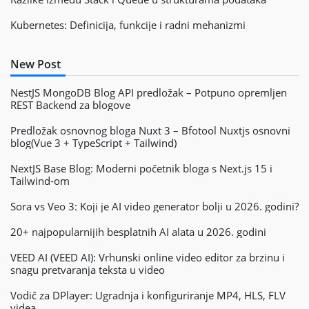
Kubernetes: Definicija, funkcije i radni mehanizmi
New Post
NestJS MongoDB Blog API predložak – Potpuno opremljen
REST Backend za blogove
Predložak osnovnog bloga Nuxt 3 – Bfotool Nuxtjs osnovni
blog(Vue 3 + TypeScript + Tailwind)
NextJS Base Blog: Moderni početnik bloga s Next.js 15 i
Tailwind-om
Sora vs Veo 3: Koji je AI video generator bolji u 2026. godini?
20+ najpopularnijih besplatnih AI alata u 2026. godini
VEED AI (VEED AI): Vrhunski online video editor za brzinu i
snagu pretvaranja teksta u video
Vodič za DPlayer: Ugradnja i konfiguriranje MP4, HLS, FLV
videa