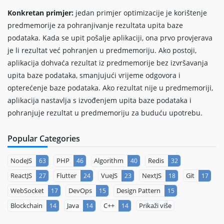
Konkretan primjer:
jedan primjer optimizacije je korištenje
predmemorije za pohranjivanje rezultata upita baze
podataka. Kada se upit pošalje aplikaciji, ona prvo provjerava
je li rezultat već pohranjen u predmemoriju. Ako postoji,
aplikacija dohvaća rezultat iz predmemorije bez izvršavanja
upita baze podataka, smanjujući vrijeme odgovora i
opterećenje baze podataka. Ako rezultat nije u predmemoriji,
aplikacija nastavlja s izvođenjem upita baze podataka i
pohranjuje rezultat u predmemoriju za buduću upotrebu.
Popular Categories
NodeJS
PHP
Algorithm
Redis
63
46
40
32
ReactJS
Flutter
VueJS
NextJS
Git
27
24
23
18
17
WebSocket
DevOps
Design Pattern
17
15
15
Blockchain
Java
C++
Prikaži više
14
14
14