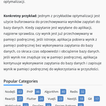
optymalizacji.
Konkretny przykład:
Jednym z przykładów optymalizacji jest
użycie buforowania do przechowywania wyników zapytań do
bazy danych. Kiedy zapytanie jest wysyłane do aplikacji,
najpierw sprawdza, czy wynik jest już przechowywany w
pamięci podręcznej. Jeśli istnieje, aplikacja pobiera wynik z
pamięci podręcznej bez wykonywania zapytania do bazy
danych, co skraca czas odpowiedzi i obciążenie bazy danych.
Jeśli wynik nie znajduje się w pamięci podręcznej, aplikacja
kontynuuje wykonywanie zapytania do bazy danych i zapisuje
wynik w pamięci podręcznej do wykorzystania w przyszłości.
Popular Categories
NodeJS
PHP
Algorithm
Redis
63
46
40
32
ReactJS
Flutter
VueJS
NextJS
Git
27
24
23
18
17
WebSocket
DevOps
Design Pattern
17
15
15