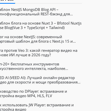
блон NestJS MongoDB Blog API –
лнофункциональный REST-бэкэнд для
огов.
блон блога на основе Nuxt 3 – Bfotool Nuxtjs
se Blog(Vue 3 + TypeScript + Tailwind)
ог на основе NextJS: современный
артовый шаблон для блога с Next.js 15 и
ilwind.
ra против Veo 3: какой генератор видео на
нове ИИ лучше в 2026 году?
п-20+ бесплатных инструментов
кусственного интеллекта, наиболее
пулярных в 2026 году
ED AI (VEED AI): Лучший онлайн-редактор
део для скорости и мощи преобразования
кста в видео
ководство по DPlayer: встраивание и
стройка видео MP4, HLS, FLV
к использовать JW Player: встраивание и
стройка видео