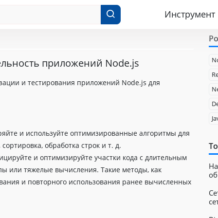
Инструмент
Po
N
льность приложений Node.js
Re
ации и тестирования приложений Node.js для
Ne
D
Ja
ряйте и используйте оптимизированные алгоритмы для
 сортировка, обработка строк и т. д.
To
цируйте и оптимизируйте участки кода с длительным
Ha
лы или тяжелые вычисления. Такие методы, как
об
вания и повторного использования ранее вычисленных
Се
се