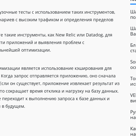
Ша
узочные тесты с использованием таких инструментов,
по
ценариев с высоким трафиком и определения пределов
бл
Ша
Ba
 такие инструменты, как New Relic или Datadog, для
ти приложений и выявления проблем с
Бл
альнейшей оптимизации.
ст
Ta
So
ос
имизации является использование кэширования для
. Когда запрос отправляется приложению, оно сначала
То
 Если он существует, приложение извлекает результат из
ис
по
то сокращает время отклика и нагрузку на базу данных.
VE
е переходит к выполнению запроса к базе данных и
ви
те
я в будущем.
Ру
на
Ка
на