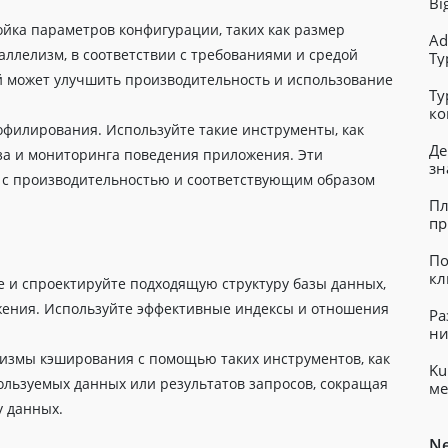
Bi
ойка параметров конфигурации, таких как размер
Ad
аллелизм, в соответствии с требованиями и средой
Ty
 может улучшить производительность и использование
Ty
ко
офилирования. Используйте такие инструменты, как
ве
Де
ализа и мониторинга поведения приложения. Эти
зн
 с производительностью и соответствующим образом
Пл
пр
По
кл
е и спроектируйте подходящую структуру базы данных,
ения. Используйте эффективные индексы и отношения
Ра
ни
низмы кэширования с помощью таких инструментов, как
Ku
ользуемых данных или результатов запросов, сокращая
ме
у данных.
Ne