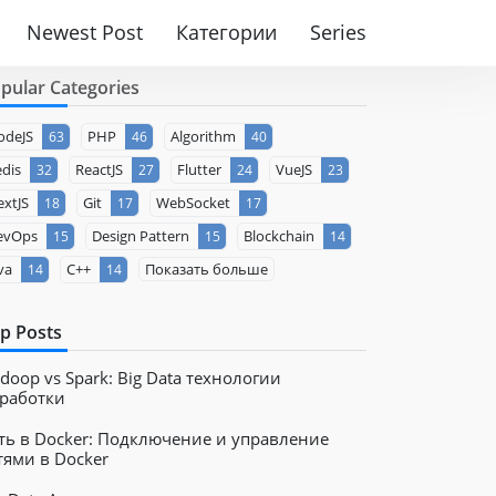
Newest Post
Категории
Series
pular Categories
odeJS
PHP
Algorithm
63
46
40
dis
ReactJS
Flutter
VueJS
32
27
24
23
xtJS
Git
WebSocket
18
17
17
evOps
Design Pattern
Blockchain
15
15
14
va
C++
Показать больше
14
14
p Posts
doop vs Spark: Big Data технологии
работки
ть в Docker: Подключение и управление
тями в Docker