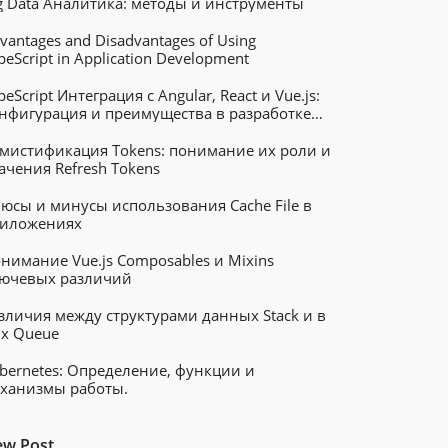
g Data Аналитика: методы и инструменты
vantages and Disadvantages of Using
peScript in Application Development
peScript Интеграция с Angular, React и Vue.js:
нфигурация и преимущества в разработке
б-приложений
мистификация Tokens: понимание их роли и
ачения Refresh Tokens
юсы и минусы использования Cache File в
иложениях
нимание Vue.js Composables и Mixins
ючевых различий
зличия между структурами данных Stack и в
х Queue
bernetes: Определение, функции и
ханизмы работы.
w Post