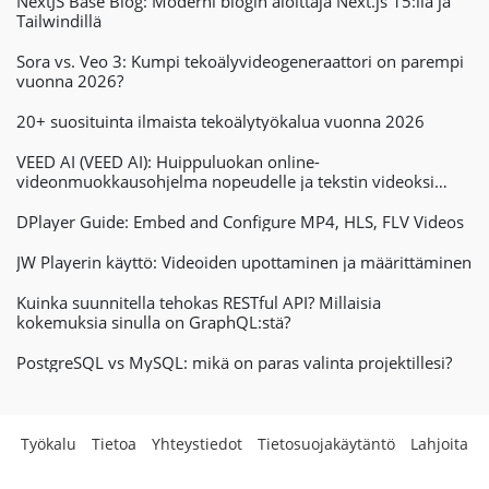
NextJS Base Blog: Moderni blogin aloittaja Next.js 15:llä ja
Tailwindillä
Sora vs. Veo 3: Kumpi tekoälyvideogeneraattori on parempi
vuonna 2026?
20+ suosituinta ilmaista tekoälytyökalua vuonna 2026
VEED AI (VEED AI): Huippuluokan online-
videonmuokkausohjelma nopeudelle ja tekstin videoksi
muuntamisen tehokkuudelle
DPlayer Guide: Embed and Configure MP4, HLS, FLV Videos
JW Playerin käyttö: Videoiden upottaminen ja määrittäminen
Kuinka suunnitella tehokas RESTful API? Millaisia ​​
kokemuksia sinulla on GraphQL:stä?
PostgreSQL vs MySQL: mikä on paras valinta projektillesi?
Työkalu
Tietoa
Yhteystiedot
Tietosuojakäytäntö
Lahjoita