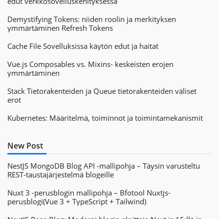
edut verkkosovelluskehityksessä
Demystifying Tokens: niiden roolin ja merkityksen
ymmärtäminen Refresh Tokens
Cache File Sovelluksissa käytön edut ja haitat
Vue.js Composables vs. Mixins- keskeisten erojen
ymmärtäminen
Stack Tietorakenteiden ja Queue tietorakenteiden väliset
erot
Kubernetes: Määritelmä, toiminnot ja toimintamekanismit
New Post
NestJS MongoDB Blog API -mallipohja – Täysin varusteltu
REST-taustajärjestelmä blogeille
Nuxt 3 -perusblogin mallipohja – Bfotool Nuxtjs-
perusblogi(Vue 3 + TypeScript + Tailwind)