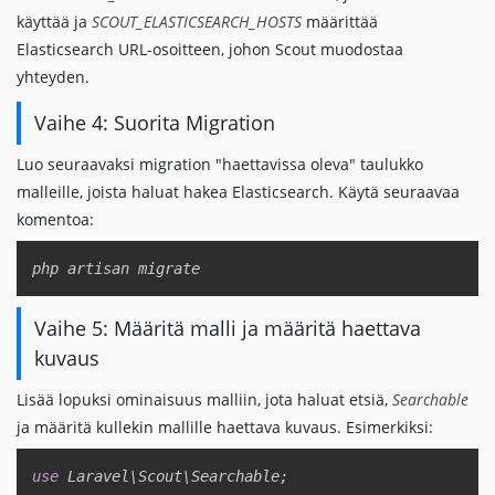
käyttää ja
SCOUT_ELASTICSEARCH_HOSTS
määrittää
Elasticsearch URL-osoitteen, johon Scout muodostaa
yhteyden.
Vaihe 4: Suorita Migration
Luo seuraavaksi migration "haettavissa oleva" taulukko
malleille, joista haluat hakea Elasticsearch. Käytä seuraavaa
komentoa:
Copy
Vaihe 5: Määritä malli ja määritä haettava
kuvaus
Lisää lopuksi ominaisuus malliin, jota haluat etsiä,
Searchable
ja määritä kullekin mallille haettava kuvaus. Esimerkiksi:
Copy
use
Laravel
\
Scout
\
Searchable
;