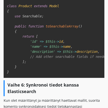
class
Product
extends
Model
{
use
Searchable
;
public
function
toSearchableArray
(
)
{
return
[
'id'
=>
$this
->
id
,
'name'
=>
$this
->
name
,
'description'
=>
$this
->
description
,
// Add other searchable fields if needed
]
;
}
}
Vaihe 6: Synkronoi tiedot kanssa
Elasticsearch
Kun olet määrittänyt ja määrittänyt haettavat mallit, suorita
komento synkronoidaksesi tiedot tietokannastasi