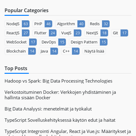
Popular Categories
NodeJS
PHP
Algorithm
Redis
63
46
40
32
ReactJS
Flutter
VueJS
NextJS
Git
27
24
23
18
17
WebSocket
DevOps
Design Pattern
17
15
15
Blockchain
Java
C++
Näytä lisää
14
14
14
Top Posts
Hadoop vs Spark: Big Data Processing Technologies
Verkostoituminen Docker: Verkkojen yhdistäminen ja
hallinta sisään Docker
Big Data Analyysi: menetelmät ja työkalut
TypeScript Sovelluskehityksessä käytön edut ja haitat
TypeScript Integrointi Angular, React ja Vue.js: Määritykset ja