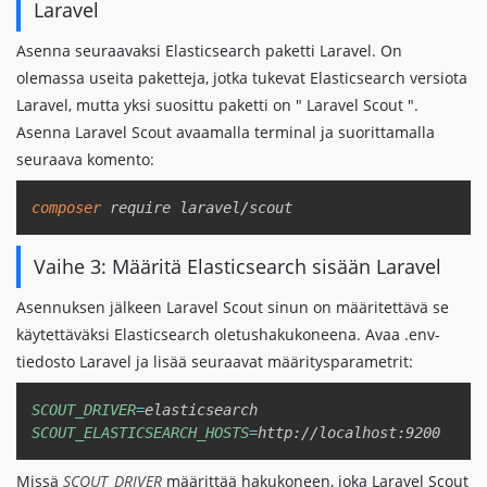
Laravel
Asenna seuraavaksi Elasticsearch paketti Laravel. On
olemassa useita paketteja, jotka tukevat Elasticsearch versiota
Laravel, mutta yksi suosittu paketti on " Laravel Scout ".
Asenna Laravel Scout avaamalla terminal ja suorittamalla
seuraava komento:
Copy
composer
Vaihe 3: Määritä Elasticsearch sisään Laravel
Asennuksen jälkeen Laravel Scout sinun on määritettävä se
käytettäväksi Elasticsearch oletushakukoneena. Avaa .env-
tiedosto Laravel ja lisää seuraavat määritysparametrit:
Copy
SCOUT_DRIVER
=
SCOUT_ELASTICSEARCH_HOSTS
=
Missä
SCOUT_DRIVER
määrittää hakukoneen, joka Laravel Scout