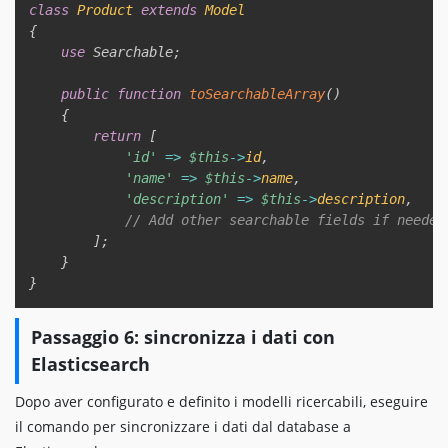
class
Product
extends
Model
{
use
Searchable
;
public
function
toSearchableArray
(
)
{
return
[
'id'
=>
$this
->
id
,
'name'
=>
$this
->
name
,
'description'
=>
$this
->
description
,
// Add other searchable fields if needed
]
;
}
}
Passaggio 6: sincronizza i dati con
Elasticsearch
Dopo aver configurato e definito i modelli ricercabili, eseguire
il comando per sincronizzare i dati dal database a