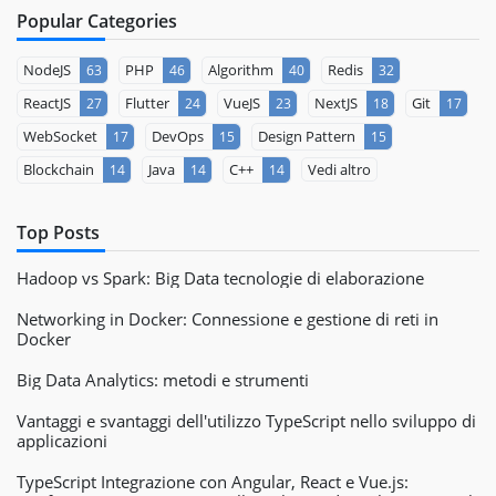
Popular Categories
NodeJS
PHP
Algorithm
Redis
63
46
40
32
ReactJS
Flutter
VueJS
NextJS
Git
27
24
23
18
17
WebSocket
DevOps
Design Pattern
17
15
15
Blockchain
Java
C++
Vedi altro
14
14
14
Top Posts
Hadoop vs Spark: Big Data tecnologie di elaborazione
Networking in Docker: Connessione e gestione di reti in
Docker
Big Data Analytics: metodi e strumenti
Vantaggi e svantaggi dell'utilizzo TypeScript nello sviluppo di
applicazioni
TypeScript Integrazione con Angular, React e Vue.js: