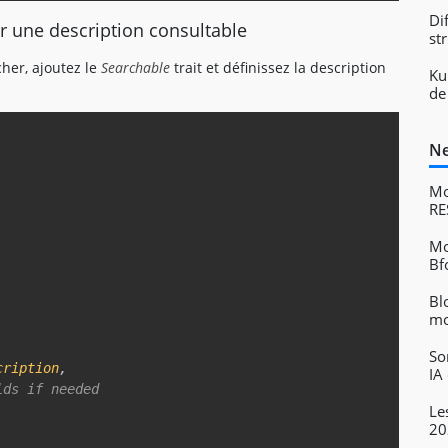
Di
er une description consultable
st
her, ajoutez le
Searchable
trait et définissez la description
Ku
de
Copy
Ne
Mo
RE
Mo
Bf
Bl
mo
Ta
So
cription
,
IA
lds if needed  
Le
20