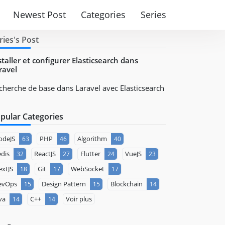
Newest Post
Categories
Series
ries's Post
staller et configurer Elasticsearch dans
ravel
cherche de base dans Laravel avec Elasticsearch
pular Categories
odeJS
PHP
Algorithm
63
46
40
dis
ReactJS
Flutter
VueJS
32
27
24
23
xtJS
Git
WebSocket
18
17
17
evOps
Design Pattern
Blockchain
15
15
14
va
C++
Voir plus
14
14