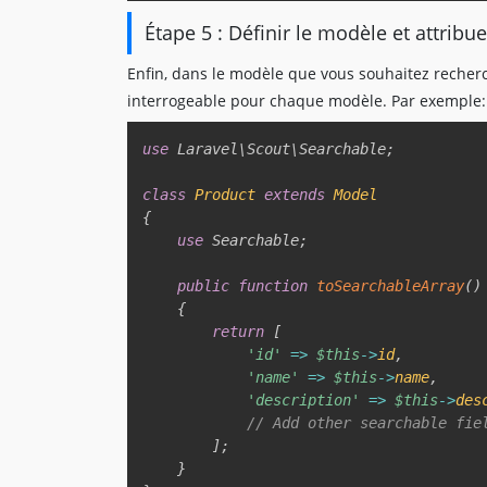
Étape 5 : Définir le modèle et attribu
Enfin, dans le modèle que vous souhaitez recherc
interrogeable pour chaque modèle. Par exemple:
use
Laravel
\
Scout
\
Searchable
;
class
Product
extends
Model
{
use
Searchable
;
public
function
toSearchableArray
(
)
{
return
[
'id'
=>
$this
->
id
,
'name'
=>
$this
->
name
,
'description'
=>
$this
->
des
// Add other searchable fie
]
;
}