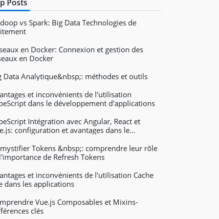
p Posts
doop vs Spark: Big Data Technologies de
aitement
seaux en Docker: Connexion et gestion des
seaux en Docker
g Data Analytique&nbsp;: méthodes et outils
antages et inconvénients de l'utilisation
peScript dans le développement d'applications
peScript Intégration avec Angular, React et
e.js: configuration et avantages dans le
veloppement d'applications Web
mystifier Tokens &nbsp;: comprendre leur rôle
 l'importance de Refresh Tokens
antages et inconvénients de l'utilisation Cache
le dans les applications
mprendre Vue.js Composables et Mixins-
fférences clés