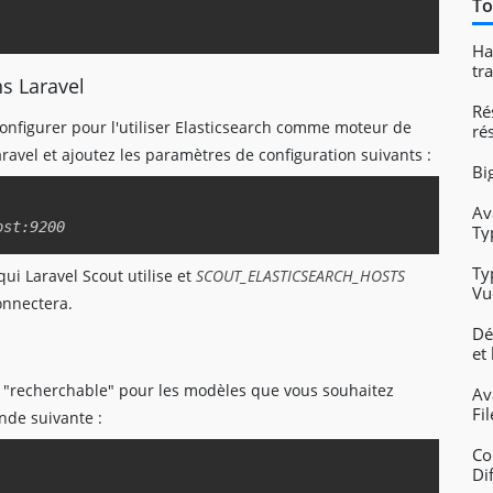
To
Copy
Ha
tr
ns Laravel
Ré
 configurer pour l'utiliser Elasticsearch comme moteur de
ré
aravel et ajoutez les paramètres de configuration suivants :
Bi
Copy
Av
Ty
Ty
ui Laravel Scout utilise et
SCOUT_ELASTICSEARCH_HOSTS
Vu
connectera.
dé
Dé
et
le "recherchable" pour les modèles que vous souhaitez
Av
Fi
nde suivante :
Co
Copy
Di