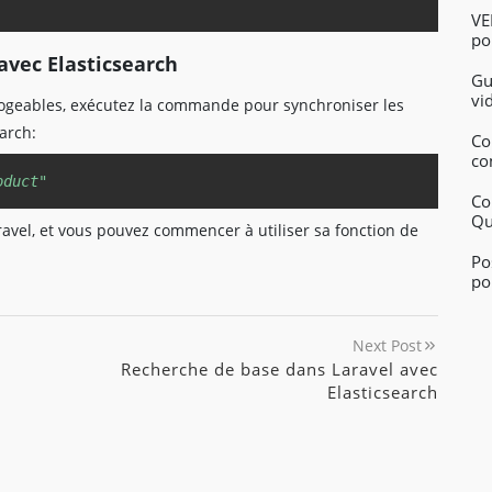
VE
po
pu
avec Elasticsearch
Gu
vi
rrogeables, exécutez la commande pour synchroniser les
arch:
Co
co
Copy
oduct"
Co
Qu
aravel, et vous pouvez commencer à utiliser sa fonction de
Po
po
Next Post
Recherche de base dans Laravel avec
Elasticsearch