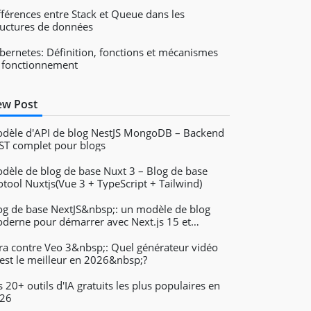
fférences entre Stack et Queue dans les
ructures de données
bernetes: Définition, fonctions et mécanismes
 fonctionnement
w Post
dèle d'API de blog NestJS MongoDB – Backend
ST complet pour blogs
dèle de blog de base Nuxt 3 – Blog de base
otool Nuxtjs(Vue 3 + TypeScript + Tailwind)
og de base NextJS&nbsp;: un modèle de blog
derne pour démarrer avec Next.js 15 et
ilwind
ra contre Veo 3&nbsp;: Quel générateur vidéo
 est le meilleur en 2026&nbsp;?
s 20+ outils d'IA gratuits les plus populaires en
26