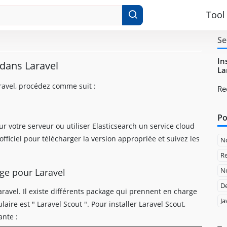
Tool
Se
In
 dans Laravel
La
aravel, procédez comme suit :
Re
Po
ur votre serveur ou utiliser Elasticsearch un service cloud
officiel pour télécharger la version appropriée et suivez les
N
Re
Ne
age pour Laravel
D
aravel. Il existe différents package qui prennent en charge
Ja
ire est " Laravel Scout ". Pour installer Laravel Scout,
ante :