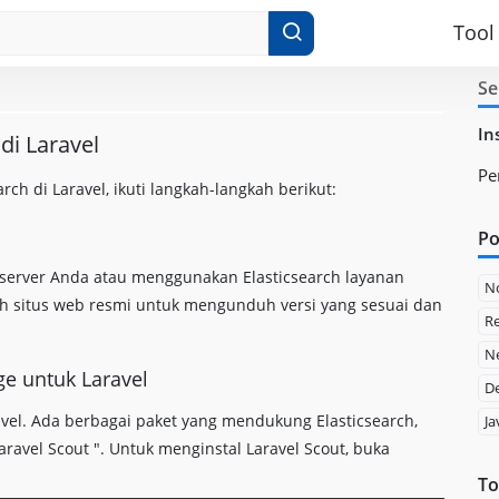
Tool
Se
In
di Laravel
Pe
ch di Laravel, ikuti langkah-langkah berikut:
Po
i server Anda atau menggunakan Elasticsearch layanan
N
arch situs web resmi untuk mengunduh versi yang sesuai dan
Re
Ne
ge untuk Laravel
D
ravel. Ada berbagai paket yang mendukung Elasticsearch,
Ja
aravel Scout ". Untuk menginstal Laravel Scout, buka
To