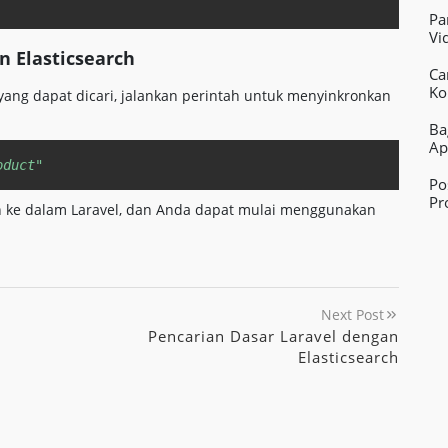
Pa
Vi
n Elasticsearch
Ca
Ko
ang dapat dicari, jalankan perintah untuk menyinkronkan
Ba
Ap
Copy
oduct"
Po
Pr
ikan ke dalam Laravel, dan Anda dapat mulai menggunakan
Next Post
Pencarian Dasar Laravel dengan
Elasticsearch