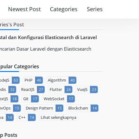
Newest Post
Categories
Series
ries's Post
stal dan Konfigurasi Elasticsearch di Laravel
ncarian Dasar Laravel dengan Elasticsearch
pular Categories
odeJS
PHP
Algorithm
63
46
40
dis
ReactJS
Flutter
VueJS
32
27
24
23
xtJS
Git
WebSocket
18
17
17
evOps
Design Pattern
Blockchain
15
15
14
va
C++
Lihat selengkapnya
14
14
p Posts