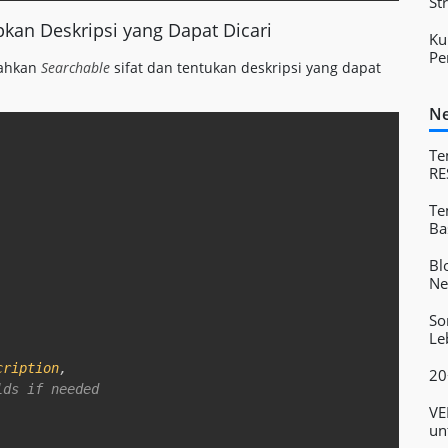
St
kan Deskripsi yang Dapat Dicari
Ku
Pe
bahkan
Searchable
sifat dan tentukan deskripsi yang dapat
Ne
Copy
Te
RE
Te
Ba
Bl
Ne
So
Le
cription
,
20
lds if needed  
VE
un