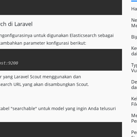
Copy
Ha
Ne
ch di Laravel
Me
ngonfigurasinya untuk digunakan Elasticsearch sebagai
Bi
n tambahkan parameter konfigurasi berikut:
Ke
da
Copy
Ty
Vu
Pe
r yang Laravel Scout menggunakan dan
De
search URL yang akan disambungkan Scout.
da
Ke
Fi
abel "searchable" untuk model yang ingin Anda telusuri
Me
Pe
Copy
Pe