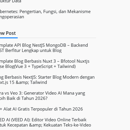
ruktur Data
bernetes: Pengertian, Fungsi, dan Mekanisme
ngoperasian
w Post
mplate API Blog NestJS MongoDB – Backend
ST Berfitur Lengkap untuk Blog
mplate Blog Berbasis Nuxt 3 – Bfotool Nuxtjs
se Blog(Vue 3 + TypeScript + Tailwind)
og Berbasis NextJS: Starter Blog Modern dengan
xt.js 15 &amp; Tailwind
ra vs Veo 3: Generator Video AI Mana yang
bih Baik di Tahun 2026?
+ Alat AI Gratis Terpopuler di Tahun 2026
ED AI (VEED AI): Editor Video Online Terbaik
tuk Kecepatan &amp; Kekuatan Teks-ke-Video