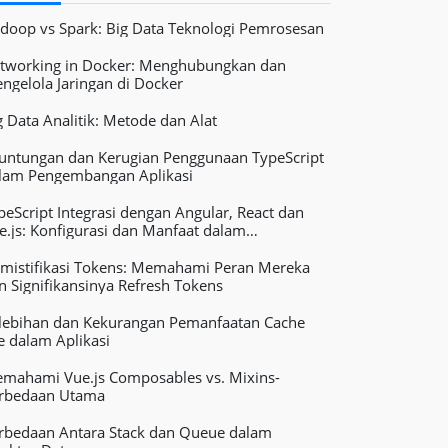
doop vs Spark: Big Data Teknologi Pemrosesan
tworking in Docker: Menghubungkan dan
ngelola Jaringan di Docker
g Data Analitik: Metode dan Alat
untungan dan Kerugian Penggunaan TypeScript
lam Pengembangan Aplikasi
peScript Integrasi dengan Angular, React dan
e.js: Konfigurasi dan Manfaat dalam
ngembangan Aplikasi Web
mistifikasi Tokens: Memahami Peran Mereka
n Signifikansinya Refresh Tokens
lebihan dan Kekurangan Pemanfaatan Cache
le dalam Aplikasi
mahami Vue.js Composables vs. Mixins-
rbedaan Utama
rbedaan Antara Stack dan Queue dalam