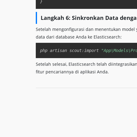
}
Langkah 6: Sinkronkan Data denga
Setelah mengonfigurasi dan menentukan model y
data dari database Anda ke Elasticsearch:
php artisan scout:import 
"App\Models\Pr
Setelah selesai, Elasticsearch telah diintegras
fitur pencariannya di aplikasi Anda.