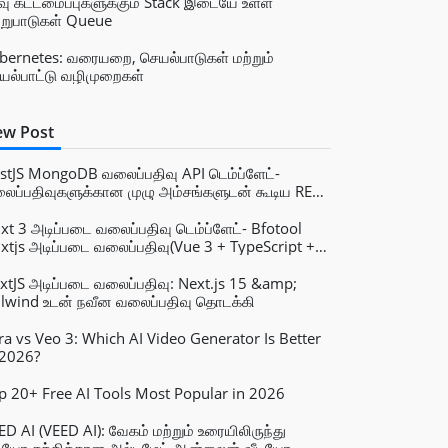
வு கட்டமைப்புகளுக்கும் Stack இடையே உள்ள
றுபாடுகள் Queue
bernetes: வரையறை, செயல்பாடுகள் மற்றும்
யல்பாட்டு வழிமுறைகள்
w Post
stJS MongoDB வலைப்பதிவு API டெம்ப்ளேட்-
ைப்பதிவுகளுக்கான முழு அம்சங்களுடன் கூடிய REST
ன்தளம்.
xt 3 அடிப்படை வலைப்பதிவு டெம்ப்ளேட்- Bfotool
xtjs அடிப்படை வலைப்பதிவு(Vue 3 + TypeScript +
ilwind)
xtJS அடிப்படை வலைப்பதிவு: Next.js 15 &amp;
ilwind உடன் நவீன வலைப்பதிவு தொடக்கி
ra vs Veo 3: Which AI Video Generator Is Better
 2026?
p 20+ Free AI Tools Most Popular in 2026
ED AI (VEED AI): வேகம் மற்றும் உரையிலிருந்து