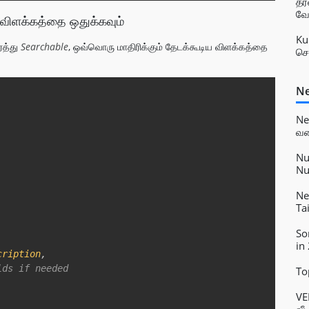
தர
வே
 விளக்கத்தை ஒதுக்கவும்
Ku
ர்த்து
Searchable
, ஒவ்வொரு மாதிரிக்கும் தேடக்கூடிய விளக்கத்தை
செ
Ne
Copy
Ne
வல
பி
Nu
Nu
Ta
Ne
Ta
So
in
cription
,
lds if needed  
To
VE