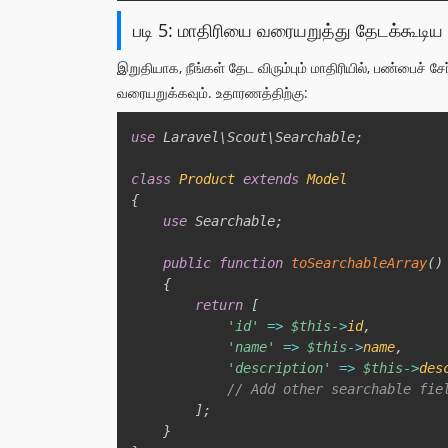
படி 5: மாதிரியை வரையறுத்து தேடக்கூடிய
இறுதியாக, நீங்கள் தேட விரும்பும் மாதிரியில், பண்பைச் சே
வரையறுக்கவும். உதாரணத்திற்கு:
use
Laravel
\
Scout
\
Searchable
;
class
Product
extends
Model
{
use
Searchable
;
public
function
toSearchableArray
(
)
{
return
[
'id'
=>
$this
->
id
,
'name'
=>
$this
->
name
,
'description'
=>
$this
->
des
// Add other searchable fie
]
;
}