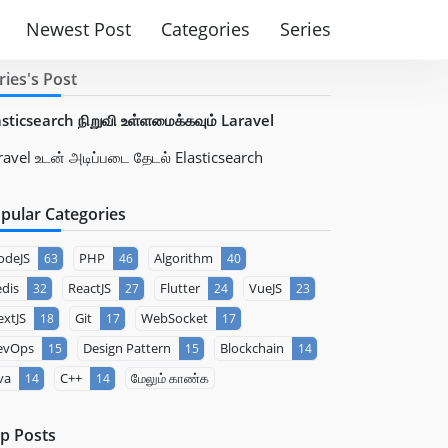
Newest Post
Categories
Series
ries's Post
asticsearch நிறுவி உள்ளமைக்கவும் Laravel
ravel உடன் அடிப்படை தேடல் Elasticsearch
pular Categories
odeJS
PHP
Algorithm
63
46
40
dis
ReactJS
Flutter
VueJS
32
27
24
23
xtJS
Git
WebSocket
18
17
17
evOps
Design Pattern
Blockchain
15
15
14
va
C++
மேலும் காண்க
14
14
p Posts