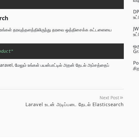
வீ
எடி
DP
உட
arch
JW
 உங்கள் தரவுத்தளத்திலிருந்து தரவை ஒத்திசைக்க கட்டளையை
உட
ஒர
Copy
Gr
oduct"
Po
Laravel, மேலும் உங்கள் பயன்பாட்டில் அதன் தேடல் அம்சத்தைப்
சிற
Next Post
Laravel உடன் அடிப்படை தேடல் Elasticsearch