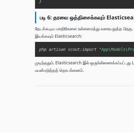
}
படி 6: தரவை ஒத்திசைக்கவும் Elasticse
தேடக்கூடிய மாதிரிகளை உள்ளமைத்து வரையறுத்த பிறகு,
இயக்கவும் Elasticsearch:
php artisan scout:import 
"App\Models\Pr
முடிந்ததும், Elasticsearch இல் ஒருங்கிணைக்கப்பட்டது 
பயன்படுத்தத் தொடங்கலாம்.