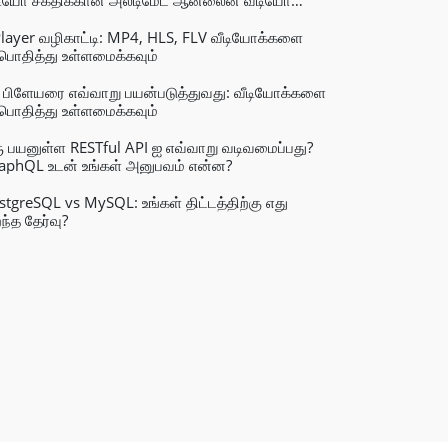
டியோ சக்திக்கான அல்டிமேட் ஆன்லைன் வீடியோ
ட்டர்
layer வழிகாட்டி: MP4, HLS, FLV வீடியோக்களை
்பொதித்து உள்ளமைக்கவும்
 பிளேயரை எவ்வாறு பயன்படுத்துவது: வீடியோக்களை
்பொதித்து உள்ளமைக்கவும்
ு பயனுள்ள RESTful API ஐ எவ்வாறு வடிவமைப்பது?
aphQL உடன் உங்கள் அனுபவம் என்ன?
stgreSQL vs MySQL: உங்கள் திட்டத்திற்கு எது
ந்த தேர்வு?