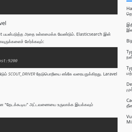
Copy
Ha
தொ
vel
இத
இண
out பயன்படுத்த அதை உள்ளமைக்க வேண்டும். Elasticsearch இன்
Bi
வுருக்களைச் சேர்க்கவும்:
Ty
Copy
நன
Ty
மற
ிடும்
SCOUT_DRIVER
தேடுபொறியை எங்கே வரையறுக்கிறது. Laravel
உள
De
மு
Ca
ுக்கான "தேடக்கூடிய" அட்டவணையை உருவாக்க இயக்கவும்
தீ
Vu
Mi
Copy