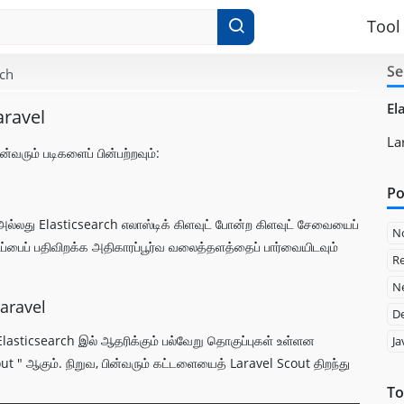
Tool
Se
rch
El
aravel
La
்வரும் படிகளைப் பின்பற்றவும்:
Po
் அல்லது Elasticsearch எலாஸ்டிக் கிளவுட் போன்ற கிளவுட் சேவையைப்
N
்பைப் பதிவிறக்க அதிகாரப்பூர்வ வலைத்தளத்தைப் பார்வையிடவும்
Re
Ne
Laravel
D
Elasticsearch இல் ஆதரிக்கும் பல்வேறு தொகுப்புகள் உள்ளன
Ja
t " ஆகும். நிறுவ, பின்வரும் கட்டளையைத் Laravel Scout திறந்து
To