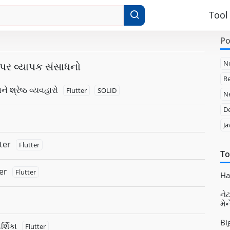
Tool
Po
N
સ પર વ્યાપક સંસાધનો
Re
ે શ્રેષ્ઠ વ્યવહારો
Flutter
SOLID
Ne
D
Ja
ter
Flutter
To
ter
Flutter
Had
નેટ
મે
Bi
્શિકા
Flutter