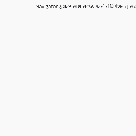
Navigator ફ્લટર સાથે રાજ્ય અને નેવિગેશનનું સ