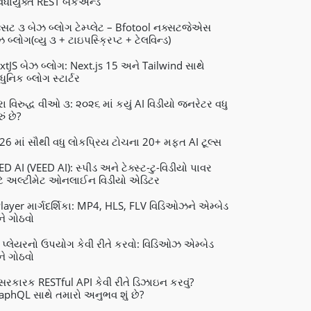
વિધાયુક્ત REST બેકએન્ડ
્સટ ૩ બેઝ બ્લોગ ટેમ્પ્લેટ – Bfotool નક્સટજેએસ
 બ્લોગ(વ્યુ ૩ + ટાઇપસ્ક્રિપ્ટ + ટેલવિન્ડ)
xtJS બેઝ બ્લોગ: Next.js 15 અને Tailwind સાથે
ુનિક બ્લોગ સ્ટાર્ટર
રા વિરુદ્ધ વીઓ ૩: ૨૦૨૬ માં કયું AI વિડીયો જનરેટર વધુ
ું છે?
26 માં સૌથી વધુ લોકપ્રિય ટોચના 20+ મફત AI ટૂલ્સ
ED AI (VEED AI): સ્પીડ અને ટેક્સ્ટ-ટુ-વિડીયો પાવર
ટે અલ્ટીમેટ ઓનલાઈન વિડીયો એડિટર
layer માર્ગદર્શિકા: MP4, HLS, FLV વિડિઓઝને એમ્બેડ
ે ગોઠવો
 પ્લેયરનો ઉપયોગ કેવી રીતે કરવો: વિડિઓઝ એમ્બેડ
ે ગોઠવો
રકારક RESTful API કેવી રીતે ડિઝાઇન કરવું?
aphQL સાથે તમારો અનુભવ શું છે?