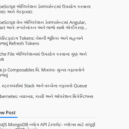
peScript એપ્લિકેશન ડેવલપમેન્ટમાં ઉપયોગ કરવાના
યદા અને ગેરફાયદા
peScript વેબ એપ્લિકેશન ડેવલપમેન્ટમાં Angular,
act અને: રૂપરેખાંકન અને લાભો સાથે એકીકરણ
e.js
મિસ્ટિફાઇંગ Tokens: તેમની ભૂમિકા અને મહત્વને
જવું Refresh Tokens
che File એપ્લિકેશનમાં ઉપયોગ કરવાના ગુણ અને
ક્ષ
e.js Composables વિ. Mixins- મુખ્ય તફાવતોને
જવું
ટા સ્ટ્રક્ચર્સમાં Stack અને વચ્ચેના તફાવતો Queue
bernetes: વ્યાખ્યા, કાર્યો અને ઓપરેશન મિકેનિઝમ્સ
w Post
stJS MongoDB બ્લોગ API ટેમ્પલેટ- બ્લોગ્સ માટે સંપૂર્ણ