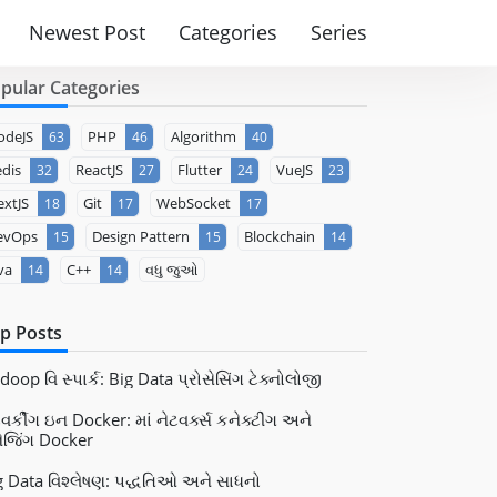
Newest Post
Categories
Series
pular Categories
odeJS
PHP
Algorithm
63
46
40
dis
ReactJS
Flutter
VueJS
32
27
24
23
xtJS
Git
WebSocket
18
17
17
evOps
Design Pattern
Blockchain
15
15
14
va
C++
વધુ જુઓ
14
14
p Posts
oop વિ સ્પાર્ક: Big Data પ્રોસેસિંગ ટેક્નોલોજી
વર્કીંગ ઇન Docker: માં નેટવર્ક્સ કનેક્ટીંગ અને
નેજિંગ Docker
g Data વિશ્લેષણ: પદ્ધતિઓ અને સાધનો