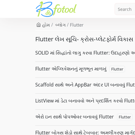
હોમ
બ્લોગ
Flutter
Flutter લેખ સૂચિ- ક્રોસ-પ્લેટફોર્મ વિકા
SOLID માં સિદ્ધાંતો લાગુ કરવા Flutter: ઉદાહરણો અન
Flutter એપ્લિકેશનનું મૂળભૂત માળખું
Flutter
Scaffold સાથે અને AppBar અંદર UI બનાવવું Flut
ListView માં ડેટા બનાવવો અને પ્રદર્શિત કરવો Flut
એરો ઇન સાથે પોપઓવર બનાવવું Flutter
Flutter
Flutter બોક્સ શેડો સાથે ટેબબાર: અમલીકરણ માર્ગદર