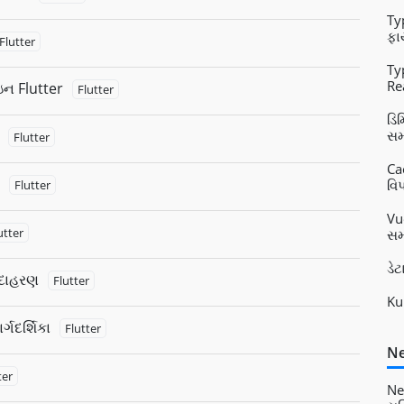
Ty
ફા
Flutter
Ty
Re
ઇન Flutter
Flutter
Vu
ડિ
સમ
Flutter
Ca
વિપ
Flutter
Vu
utter
સમ
ડે
 ઉદાહરણ
Flutter
Ku
્ગદર્શિકા
Flutter
Ne
ter
Ne