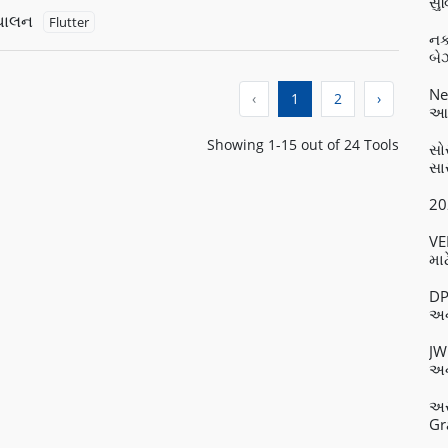
સુ
ંચાલન
Flutter
નક
બેઝ
Ne
‹
1
2
›
આધ
Showing 1-15 out of 24 Tools
સો
સાર
20
VE
મા
DP
અન
JW
અન
અસ
Gr