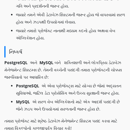
ગતિ અને પ્રદર્શનની જરૂર હોય.
જ્યારે તમને એવી ડેટાબેઝ સિસ્ટમની જરૂર હોય જે વાપરવામાં સરળ
હોય અને ઝડપથી ઉપયોગમાં લેવાય.
જ્યારે તમારો પ્રોજેક્ટ નાનાથી મધ્યમ કદનો હોય અથવા વેબ
એપ્લિકેશન હોય.
નિષ્કર્ષ
PostgreSQL
અને
MySQL
બંને શક્તિશાળી અને લોકપ્રિય ડેટાબેઝ
મેનેજમેન્ટ સિસ્ટમ્સ છે. તેમની વચ્ચેની પસંદગી તમારા પ્રોજેક્ટની ચોક્કસ
જરૂરિયાતો પર આધારિત છે:
PostgreSQL
એ એવા પ્રોજેક્ટ્સ માટે યોગ્ય છે જેમાં અદ્યતન
સુવિધાઓ, જટિલ ડેટા પ્રોસેસિંગ અને ઉચ્ચ સુરક્ષાની જરૂર હોય.
MySQL
એ સરળ વેબ એપ્લિકેશનો માટે એક આદર્શ પસંદગી છે
જેને ઝડપ અને ઉપયોગમાં સરળતાની જરૂર હોય છે.
તમારા પ્રોજેક્ટ માટે શ્રેષ્ઠ ડેટાબેઝ મેનેજમેન્ટ સિસ્ટમ પસંદ કરવા માટે
તમારા વિકલ્પોનો કાળજીપૂર્વક વિચાર કરો!