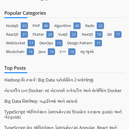
Popular Categories
NodeJS
PHP
Algorithm
Redis
63
46
40
32
ReactJS
Flutter
VueJS
NextJS
Git
27
24
23
18
17
WebSocket
DevOps
Design Pattern
17
15
15
Blockchain
Java
C++
વધુ જુઓ
14
14
14
Top Posts
Hadoop વિ સ્પાર્ક: Big Data પ્રોસેસિંગ ટેક્નોલોજી
નેટવર્કીંગ ઇન Docker: માં નેટવર્ક્સ કનેક્ટીંગ અને મેનેજિંગ Docker
Big Data વિશ્લેષણ: પદ્ધતિઓ અને સાધનો
TypeScript એપ્લિકેશન ડેવલપમેન્ટમાં ઉપયોગ કરવાના ફાયદા અને
ગેરફાયદા
TypeScript વેબ એપ્લિકેશન ડેવલપમેન્ટમાં Angular, React અને: