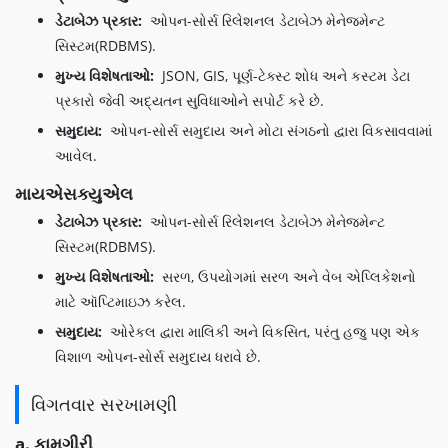
ડેટાબેઝ પ્રકાર:
ઓપન-સોર્સ રિલેશનલ ડેટાબેઝ મેનેજમેન્ટ
સિસ્ટમ(RDBMS).
મુખ્ય વિશેષતાઓ:
JSON, GIS, પૂર્ણ-ટેક્સ્ટ શોધ અને કસ્ટમ ડેટા
પ્રકારો જેવી અદ્યતન સુવિધાઓને સપોર્ટ કરે છે.
સમુદાય:
ઓપન-સોર્સ સમુદાય અને મોટા સંગઠનો દ્વારા વિકસાવવામાં
આવેલ.
માયએસક્યુએલ
ડેટાબેઝ પ્રકાર:
ઓપન-સોર્સ રિલેશનલ ડેટાબેઝ મેનેજમેન્ટ
સિસ્ટમ(RDBMS).
મુખ્ય વિશેષતાઓ:
સરળ, ઉપયોગમાં સરળ અને વેબ એપ્લિકેશનો
માટે ઑપ્ટિમાઇઝ કરેલ.
સમુદાય:
ઓરેકલ દ્વારા માલિકી અને વિકસિત, પરંતુ હજુ પણ એક
વિશાળ ઓપન-સોર્સ સમુદાય ધરાવે છે.
વિગતવાર સરખામણી
a. કામગીરી