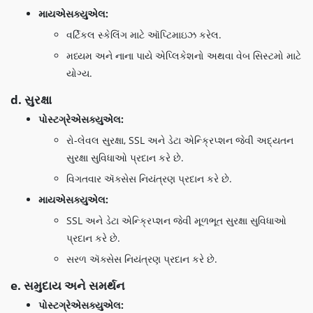
માયએસક્યુએલ:
વર્ટિકલ સ્કેલિંગ માટે ઑપ્ટિમાઇઝ કરેલ.
મધ્યમ અને નાના પાયે એપ્લિકેશનો અથવા વેબ સિસ્ટમો માટે
યોગ્ય.
d. સુરક્ષા
પોસ્ટગ્રેએસક્યુએલ:
રો-લેવલ સુરક્ષા, SSL અને ડેટા એન્ક્રિપ્શન જેવી અદ્યતન
સુરક્ષા સુવિધાઓ પ્રદાન કરે છે.
વિગતવાર ઍક્સેસ નિયંત્રણ પ્રદાન કરે છે.
માયએસક્યુએલ:
SSL અને ડેટા એન્ક્રિપ્શન જેવી મૂળભૂત સુરક્ષા સુવિધાઓ
પ્રદાન કરે છે.
સરળ ઍક્સેસ નિયંત્રણ પ્રદાન કરે છે.
e. સમુદાય અને સમર્થન
પોસ્ટગ્રેએસક્યુએલ: