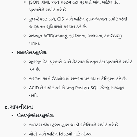
JSON, XML અને કસ્ટમ ડેટા પ્રકારો જેવા જટિલ ડેટા
પ્રકારોને સપોર્ટ કરે છે.
ફુલ-ટેક્સ્ટ સર્ચ, GIS અને જટિલ ટ્રાન્ઝેક્શન સપોર્ટ જેવી
અદ્યતન સુવિધાઓ પ્રદાન કરે છે.
મજબૂત ACID(પરમાણુ, સુસંગતતા, અલગતા, ટકાઉપણું)
પાલન.
માયએસક્યુએલ:
મૂળભૂત ડેટા પ્રકારો અને કેટલાક વિસ્તૃત ડેટા પ્રકારોને સપોર્ટ
કરે છે.
સરળતા અને ઉપયોગમાં સરળતા પર ધ્યાન કેન્દ્રિત કરે છે.
ACID ને સપોર્ટ કરે છે પરંતુ PostgreSQL જેટલું મજબૂત
નથી.
c. માપનીયતા
પોસ્ટગ્રેએસક્યુએલ:
સાઇટસ જેવા ટૂલ્સ દ્વારા આડી સ્કેલિંગને સપોર્ટ કરે છે.
મોટી અને જટિલ સિસ્ટમો માટે યોગ્ય.