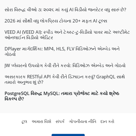
સોરા વિરુદ્ધ વીઓ ૩: ૨૦૨૬ માં કયું AI વિડીયો જનરેટર વધુ સારું છે?
2026 માં સૌથી વધુ લોકપ્રિય ટોચના 20+ મફત AI ટૂલ્સ
VEED AI (VEED AI): સ્પીડ અને ટેક્સ્ટ-ટુ-વિડીયો પાવર માટે અલ્ટીમેટ
ઓનલાઈન વિડીયો એડિટર
DPlayer માર્ગદર્શિકા: MP4, HLS, FLV વિડિઓઝને એમ્બેડ અને
ગોઠવો
JW પ્લેયરનો ઉપયોગ કેવી રીતે કરવો: વિડિઓઝ એમ્બેડ અને ગોઠવો
અસરકારક RESTful API કેવી રીતે ડિઝાઇન કરવું? GraphQL સાથે
તમારો અનુભવ શું છે?
PostgreSQL વિરુદ્ધ MySQL: તમારા પ્રોજેક્ટ માટે કયો શ્રેષ્ઠ
વિકલ્પ છે?
ટૂલ
અમારા વિશે
સંપર્ક
ગોપનીયતા નીતિ
દાન કરો