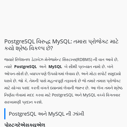
PostgreSQL વિરુદ્ધ MySQL: તમારા પ્રોજેક્ટ માટે
કયો શ્રેષ્ઠ વિકલ્પ છે?
જ્યારે રિલેશનલ ડેટાબેઝ મેનેજમેન્ટ સિસ્ટમ્સ(RDBMS) ની વાત આવે છે,
ત્યારે
PostgreSQL
અને
MySQL
બે સૌથી પ્રખ્યાત નામો છે. બંને
ઓપન-સોર્સ છે, વ્યાપકપણે ઉપયોગમાં લેવાય છે, અને મોટા સપોર્ટ સમુદાયો
ધરાવે છે. જો કે, તેમની પાસે મહત્વપૂર્ણ તફાવતો છે જે તમારે તમારા પ્રોજેક્ટ
માટે યોગ્ય પસંદ કરતી વખતે ધ્યાનમાં લેવાની જરૂર છે. આ લેખ તમને શ્રેષ્ઠ
નિર્ણય લેવામાં મદદ કરવા માટે PostgreSQL અને MySQL વચ્ચે વિગતવાર
સરખામણી પ્રદાન કરશે.
PostgreSQL અને MySQL ની ઝાંખી
પોસ્ટગ્રેએસક્યુએલ