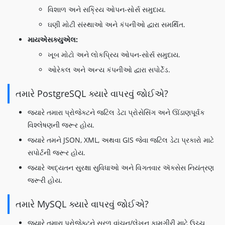
વિશાળ અને સક્રિય ઓપન-સોર્સ સમુદાય.
ઘણી મોટી સંસ્થાઓ અને કંપનીઓ દ્વારા સમર્થિત.
માયએસક્યુએલ:
ખૂબ મોટો અને લોકપ્રિય ઓપન-સોર્સ સમુદાય.
ઓરેકલ અને અન્ય કંપનીઓ દ્વારા સપોર્ટેડ.
તમારે PostgreSQL ક્યારે વાપરવું જોઈએ?
જ્યારે તમારા પ્રોજેક્ટને જટિલ ડેટા પ્રોસેસિંગ અને ઊંડાણપૂર્વક
વિશ્લેષણની જરૂર હોય.
જ્યારે તમને JSON, XML, અથવા GIS જેવા જટિલ ડેટા પ્રકારો માટે
સપોર્ટની જરૂર હોય.
જ્યારે અદ્યતન સુરક્ષા સુવિધાઓ અને વિગતવાર ઍક્સેસ નિયંત્રણ
જરૂરી હોય.
તમારે MySQL ક્યારે વાપરવું જોઈએ?
જ્યારે તમારા પ્રોજેક્ટને સરળ વાંચન/લેખન કામગીરી માટે ઉચ્ચ