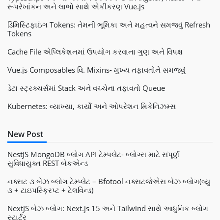
રૂપરેખાંકન અને લાભો સાથે એકીકરણ Vue.js
ડિમિસ્ટિફાઇંગ Tokens: તેમની ભૂમિકા અને મહત્વને સમજવું Refresh
Tokens
Cache File એપ્લિકેશનમાં ઉપયોગ કરવાના ગુણ અને વિપક્ષ
Vue.js Composables વિ. Mixins- મુખ્ય તફાવતોને સમજવું
ડેટા સ્ટ્રક્ચર્સમાં Stack અને વચ્ચેના તફાવતો Queue
Kubernetes: વ્યાખ્યા, કાર્યો અને ઓપરેશન મિકેનિઝમ્સ
New Post
NestJS MongoDB બ્લોગ API ટેમ્પલેટ- બ્લોગ્સ માટે સંપૂર્ણ
સુવિધાયુક્ત REST બેકએન્ડ
નક્સટ ૩ બેઝ બ્લોગ ટેમ્પ્લેટ – Bfotool નક્સટજેએસ બેઝ બ્લોગ(વ્યુ
૩ + ટાઇપસ્ક્રિપ્ટ + ટેલવિન્ડ)
NextJS બેઝ બ્લોગ: Next.js 15 અને Tailwind સાથે આધુનિક બ્લોગ
સ્ટાર્ટર