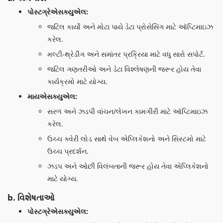
પોસ્ટગ્રેએસક્યુએલ:
જટિલ કાર્યો અને મોટા પાયે ડેટા પ્રોસેસિંગ માટે ઑપ્ટિમાઇઝ
કરેલ.
મલ્ટી-થ્રેડીંગ અને સમાંતર પ્રક્રિયા માટે વધુ સારો સપોર્ટ.
જટિલ ગણતરીઓ અને ડેટા વિશ્લેષણની જરૂર હોય તેવા
કાર્યક્રમો માટે યોગ્ય.
માયએસક્યુએલ:
સરળ અને ઝડપી વાંચન/લેખન કામગીરી માટે ઑપ્ટિમાઇઝ
કરેલ.
ઉચ્ચ ક્વેરી લોડ સાથે વેબ એપ્લિકેશનો અને સિસ્ટમો માટે
ઉચ્ચ પ્રદર્શન.
ઝડપ અને ઓછી વિલંબતાની જરૂર હોય તેવા એપ્લિકેશનો
માટે યોગ્ય.
b. વિશેષતાઓ
પોસ્ટગ્રેએસક્યુએલ: