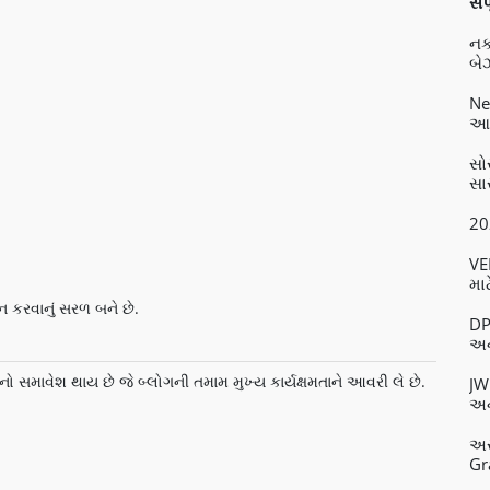
સં
નક
બેઝ
Ne
આધ
સો
સાર
20
VE
મા
 કરવાનું સરળ બને છે.
DP
અન
ોનો સમાવેશ થાય છે જે બ્લોગની તમામ મુખ્ય કાર્યક્ષમતાને આવરી લે છે.
JW
અન
અસ
Gr