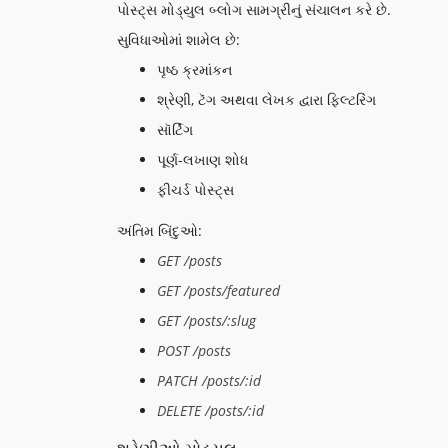
પોસ્ટ્સ મોડ્યુલ બ્લોગ સામગ્રીનું સંચાલન કરે છે.
સુવિધાઓમાં શામેલ છે:
પૃષ્ઠ ક્રમાંકન
શ્રેણી, ટૅગ અથવા લેખક દ્વારા ફિલ્ટરિંગ
સૉર્ટિંગ
પૂર્ણ-લખાણ શોધ
ફીચર્ડ પોસ્ટ્સ
અંતિમ બિંદુઓ:
GET /posts
GET /posts/featured
GET /posts/:slug
POST /posts
PATCH /posts/:id
DELETE /posts/:id