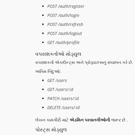
POST /auth/register
POST /auth/login
POST /auth/refresh
POST /auth/logout
GET /auth/profile
વપરાશકર્તાઓ મોડ્યુલ
વપરાશકર્તા એકાઉન્ટ્સ અને પ્રોફાઇલ્સનું સંચાલન કરે છે.
અંતિમ બિંદુઓ:
GET /users
GET /users/:id
PATCH /users/:id
DELETE /users/:id
લેખન કામગીરી માટે
એડમિન પરવાનગીઓની
જરૂર છે .
પોસ્ટ્સ મોડ્યુલ