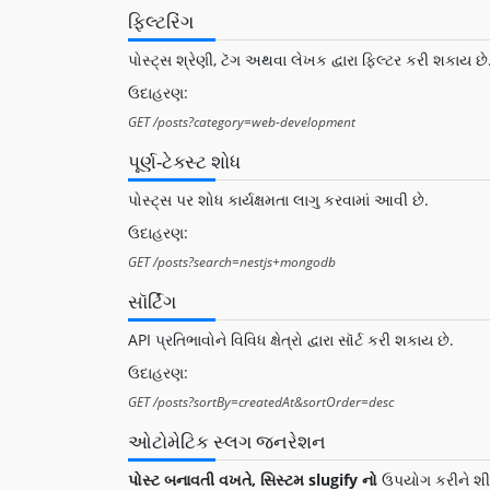
ફિલ્ટરિંગ
પોસ્ટ્સ શ્રેણી, ટૅગ અથવા લેખક દ્વારા ફિલ્ટર કરી શકાય છે
ઉદાહરણ:
પૂર્ણ-ટેક્સ્ટ શોધ
પોસ્ટ્સ પર શોધ કાર્યક્ષમતા લાગુ કરવામાં આવી છે.
ઉદાહરણ:
સૉર્ટિંગ
API પ્રતિભાવોને વિવિધ ક્ષેત્રો દ્વારા સૉર્ટ કરી શકાય છે.
ઉદાહરણ:
ઓટોમેટિક સ્લગ જનરેશન
પોસ્ટ બનાવતી વખતે, સિસ્ટમ slugify નો
ઉપયોગ કરીને શીર્