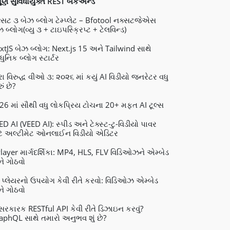
પૂર્ણ સુવિધાયુક્ત REST બેકએન્ડ
્સટ ૩ બેઝ બ્લોગ ટેમ્પ્લેટ – Bfotool નક્સટજેએસ
 બ્લોગ(વ્યુ ૩ + ટાઇપસ્ક્રિપ્ટ + ટેલવિન્ડ)
xtJS બેઝ બ્લોગ: Next.js 15 અને Tailwind સાથે
ુનિક બ્લોગ સ્ટાર્ટર
રા વિરુદ્ધ વીઓ ૩: ૨૦૨૬ માં કયું AI વિડીયો જનરેટર વધુ
ું છે?
26 માં સૌથી વધુ લોકપ્રિય ટોચના 20+ મફત AI ટૂલ્સ
ED AI (VEED AI): સ્પીડ અને ટેક્સ્ટ-ટુ-વિડીયો પાવર
ટે અલ્ટીમેટ ઓનલાઈન વિડીયો એડિટર
layer માર્ગદર્શિકા: MP4, HLS, FLV વિડિઓઝને એમ્બેડ
ે ગોઠવો
 પ્લેયરનો ઉપયોગ કેવી રીતે કરવો: વિડિઓઝ એમ્બેડ
ે ગોઠવો
રકારક RESTful API કેવી રીતે ડિઝાઇન કરવું?
aphQL સાથે તમારો અનુભવ શું છે?