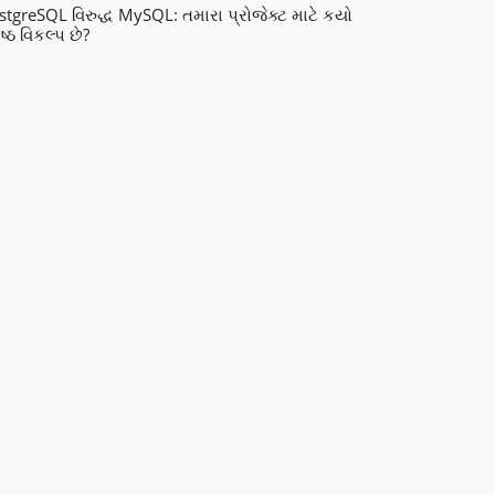
stgreSQL વિરુદ્ધ MySQL: તમારા પ્રોજેક્ટ માટે કયો
ેષ્ઠ વિકલ્પ છે?