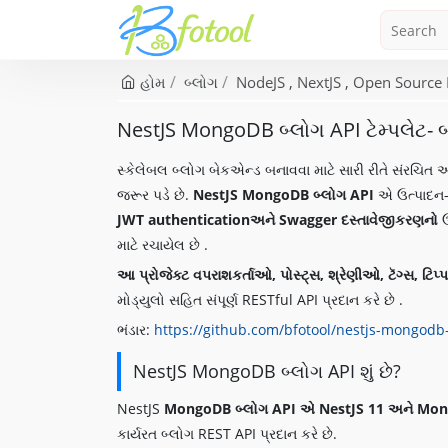
હોમ
બ્લોગ
NodeJS
NextJS
Open Source 
NestJS MongoDB બ્લોગ API ટેમ્પલેટ- બ્લ
સ્કેલેબલ બ્લોગ બેકએન્ડ બનાવવા માટે સારી રીતે સંરચિત આ
જરૂર પડે છે.
NestJS MongoDB બ્લોગ API
એ ઉત્પાદન-ત
JWT authenticationઅને Swagger દસ્તાવેજીકરણનો
ઉ
માટે રચાયેલ છે .
આ પ્રોજેક્ટ વપરાશકર્તાઓ, પોસ્ટ્સ, શ્રેણીઓ, ટૅગ્સ, 
મોડ્યુલો સહિત સંપૂર્ણ RESTful API પ્રદાન કરે છે .
ભંડાર:
https://github.com/bfotool/nestjs-mongodb
NestJS MongoDB બ્લોગ API શું છે?
NestJS
MongoDB બ્લોગ API એ
NestJS 11 અને Mo
કાર્યરત બ્લોગ REST API પ્રદાન કરે છે.