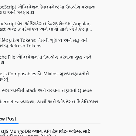
peScript એપ્લિકેશન ડેવલપમેન્ટમાં ઉપયોગ કરવાના
યદા અને ગેરફાયદા
peScript વેબ એપ્લિકેશન ડેવલપમેન્ટમાં Angular,
act અને: રૂપરેખાંકન અને લાભો સાથે એકીકરણ
e.js
મિસ્ટિફાઇંગ Tokens: તેમની ભૂમિકા અને મહત્વને
જવું Refresh Tokens
che File એપ્લિકેશનમાં ઉપયોગ કરવાના ગુણ અને
ક્ષ
e.js Composables વિ. Mixins- મુખ્ય તફાવતોને
જવું
ટા સ્ટ્રક્ચર્સમાં Stack અને વચ્ચેના તફાવતો Queue
bernetes: વ્યાખ્યા, કાર્યો અને ઓપરેશન મિકેનિઝમ્સ
w Post
stJS MongoDB બ્લોગ API ટેમ્પલેટ- બ્લોગ્સ માટે