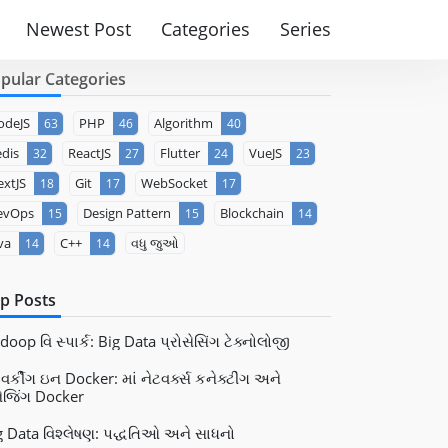
Newest Post
Categories
Series
pular Categories
odeJS
PHP
Algorithm
63
46
40
dis
ReactJS
Flutter
VueJS
32
27
24
23
xtJS
Git
WebSocket
18
17
17
evOps
Design Pattern
Blockchain
15
15
14
va
C++
વધુ જુઓ
14
14
p Posts
oop વિ સ્પાર્ક: Big Data પ્રોસેસિંગ ટેક્નોલોજી
વર્કીંગ ઇન Docker: માં નેટવર્ક્સ કનેક્ટીંગ અને
નેજિંગ Docker
g Data વિશ્લેષણ: પદ્ધતિઓ અને સાધનો