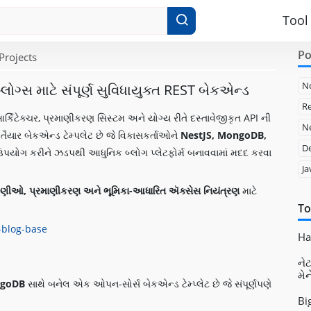
Tool
Po
Projects
N
ોગ્સ માટે સંપૂર્ણ સુવિધાયુક્ત REST બેકએન્ડ
Re
ર્કિટેક્ચર, પ્રમાણીકરણ સિસ્ટમ અને યોગ્ય રીતે દસ્તાવેજીકૃત API ની
Ne
ૈયાર બેકએન્ડ ટેમ્પલેટ છે જે વિકાસકર્તાઓને
NestJS, MongoDB,
D
પયોગ કરીને ઝડપથી આધુનિક બ્લોગ પ્લેટફોર્મ બનાવવામાં મદદ કરવા
Ja
ટિપ્પણીઓ, પ્રમાણીકરણ અને ભૂમિકા-આધારિત ઍક્સેસ નિયંત્રણ
માટે
To
-blog-base
Had
નેટ
મે
ngoDB
સાથે બનેલ એક ઓપન-સોર્સ બેકએન્ડ ટેમ્પ્લેટ છે જે સંપૂર્ણપણે
Bi