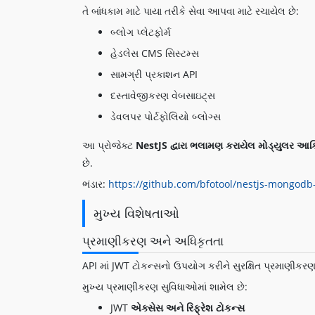
તે બાંધકામ માટે પાયા તરીકે સેવા આપવા માટે રચાયેલ છે:
બ્લોગ પ્લેટફોર્મ
હેડલેસ CMS સિસ્ટમ્સ
સામગ્રી પ્રકાશન API
દસ્તાવેજીકરણ વેબસાઇટ્સ
ડેવલપર પોર્ટફોલિયો બ્લોગ્સ
આ પ્રોજેક્ટ
NestJS દ્વારા ભલામણ કરાયેલ મોડ્યુલર આર્ક
છે.
ભંડાર:
https://github.com/bfotool/nestjs-mongodb
મુખ્ય વિશેષતાઓ
પ્રમાણીકરણ અને અધિકૃતતા
API માં JWT ટોકન્સનો ઉપયોગ કરીને સુરક્ષિત પ્રમાણીકર
મુખ્ય પ્રમાણીકરણ સુવિધાઓમાં શામેલ છે:
JWT
એક્સેસ અને રિફ્રેશ ટોકન્સ