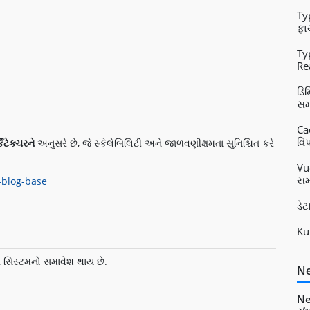
Ty
ફા
Ty
Re
Vu
ડિ
સમ
Ca
વિપ
િટેક્ચરને
અનુસરે છે, જે સ્કેલેબિલિટી અને જાળવણીક્ષમતા સુનિશ્ચિત કરે
Vu
સમ
-blog-base
ડે
Ku
ણ સિસ્ટમનો સમાવેશ થાય છે.
Ne
Ne