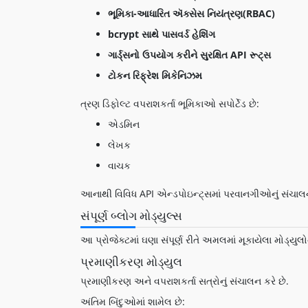
ભૂમિકા-આધારિત ઍક્સેસ નિયંત્રણ(RBAC)
bcrypt સાથે પાસવર્ડ હેશિંગ
ગાર્ડ્સનો ઉપયોગ કરીને સુરક્ષિત API રૂટ્સ
ટોકન રિફ્રેશ મિકેનિઝમ
ત્રણ ડિફોલ્ટ વપરાશકર્તા ભૂમિકાઓ સપોર્ટેડ છે:
એડમિન
લેખક
વાચક
આનાથી વિવિધ API એન્ડપોઇન્ટ્સમાં પરવાનગીઓનું સંચાલન
સંપૂર્ણ બ્લોગ મોડ્યુલ્સ
આ પ્રોજેક્ટમાં ઘણા સંપૂર્ણ રીતે અમલમાં મૂકાયેલા મોડ્યુલ
પ્રમાણીકરણ મોડ્યુલ
પ્રમાણીકરણ અને વપરાશકર્તા સત્રોનું સંચાલન કરે છે.
અંતિમ બિંદુઓમાં શામેલ છે: