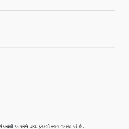
.
ષકમાંથી આપમેળે URL-ફ્રેંડલી સ્લગ જનરેટ કરે છે .