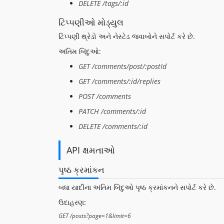
DELETE /tags/:id
ટિપ્પણીઓ મોડ્યુલ
ટિપ્પણી થ્રેડો અને નેસ્ટેડ જવાબોને સપોર્ટ કરે છે.
અંતિમ બિંદુઓ:
GET /comments/post/:postId
GET /comments/:id/replies
POST /comments
PATCH /comments/:id
DELETE /comments/:id
API ક્ષમતાઓ
પૃષ્ઠ ક્રમાંકન
બધા યાદીના અંતિમ બિંદુઓ પૃષ્ઠ ક્રમાંકનને સપોર્ટ કરે છે.
ઉદાહરણ: