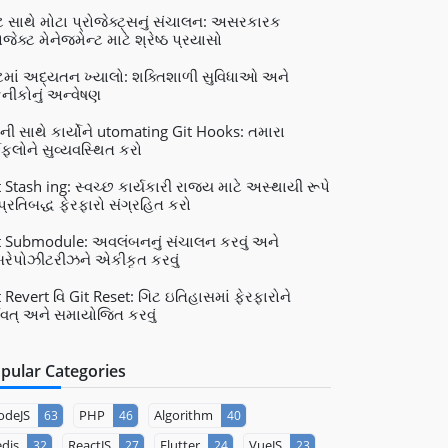
ટ સાથે મોટા પ્રોજેક્ટ્સનું સંચાલન: અસરકારક
ોજેક્ટ મેનેજમેન્ટ માટે શ્રેષ્ઠ પ્રયાસો
ટમાં અદ્યતન ખ્યાલો: શક્તિશાળી સુવિધાઓ અને
નીકોનું અન્વેષણ
ી સાથે કાર્યોને utomating Git Hooks: તમારા
કફ્લોને સુવ્યવસ્થિત કરો
t Stash ing: સ્વચ્છ કાર્યકારી રાજ્ય માટે અસ્થાયી રૂપે
્રતિબદ્ધ ફેરફારો સંગ્રહિત કરો
t Submodule: અવલંબનનું સંચાલન કરવું અને
રેપોઝીટરીઝને એકીકૃત કરવું
t Revert વિ Git Reset: ગિટ ઇતિહાસમાં ફેરફારોને
ર્વવત્ અને સમાયોજિત કરવું
pular Categories
odeJS
PHP
Algorithm
63
46
40
dis
ReactJS
Flutter
VueJS
32
27
24
23