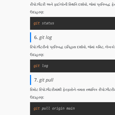
રીપોઝીટરી અને ફાઈલોની સ્થિતિ દર્શાવો, જેમાં પ્રતિબદ્ધ ફે
ઉદાહરણ:
git
 status
6.
git log
રિપોઝીટરીનો પ્રતિબદ્ધ ઇતિહાસ દર્શાવો, જેમાં કમિટ, લેખક
ઉદાહરણ:
git
 log
7.
git pull
રિમોટ રિપોઝીટરીમાંથી ફેરફારોને તમારા સ્થાનિક રીપોઝીટરીમ
ઉદાહરણ:
git
 pull origin main