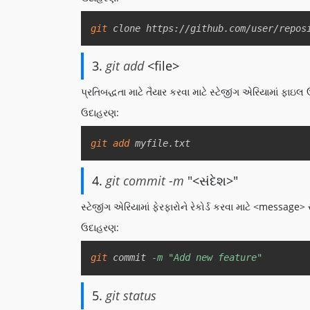
git
 clone https://github.com/user/repos
3.
git add
<file>
પ્રતિબદ્ધતા માટે તૈયાર કરવા માટે સ્ટેજીંગ એરિયામાં ફાઇલ 
ઉદાહરણ:
git
add
 myfile.txt
4.
git commit -m
"<સંદેશ>"
સ્ટેજીંગ એરિયામાં ફેરફારોને રેકોર્ડ કરવા માટે <message>
ઉદાહરણ:
git
 commit 
-m
"Add new feature"
5.
git status