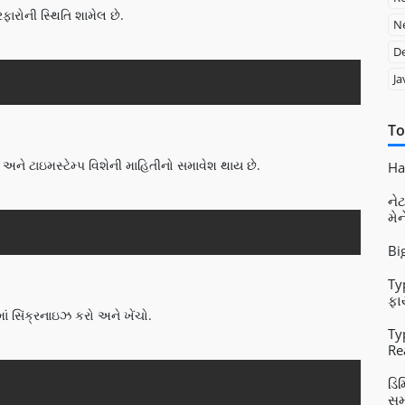
રફારોની સ્થિતિ શામેલ છે.
Ne
D
Copy
Ja
To
ો અને ટાઇમસ્ટેમ્પ વિશેની માહિતીનો સમાવેશ થાય છે.
Had
નેટ
મે
Copy
Bi
Ty
ફા
ાં સિંક્રનાઇઝ કરો અને ખેંચો.
Ty
Re
Vu
Copy
ડિ
સમ