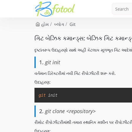
હોમ
બ્લોગ
Git
ગિટ બેઝિક કમાન્ડ્સ: બેઝિક ગિટ કમાન્ડ
દૃષ્ટાંતરૂપ ઉદાહરણો સાથે અહીં કેટલાક મૂળભૂત ગિટ આદેશો
1.
git init
વર્તમાન ડિરેક્ટરીમાં નવી ગિટ રીપોઝીટરી શરૂ કરો.
ઉદાહરણ:
git
 init
2.
git clone <repository>
રીમોટ રીપોઝીટરીમાંથી તમારા સ્થાનિક મશીન પર રીપોઝીટરી
ઉદાહરણ: