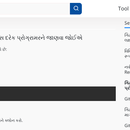
Tool
Se
ગિ
્સ દરેક પ્રોગ્રામરને જાણવા જોઈએ
લક
 છે:
વિ
રૂ
નવ
Re
ગિ
પ્
Copy
Gi
ગિટ
માર
ને ક્લોન કરો.
Gi