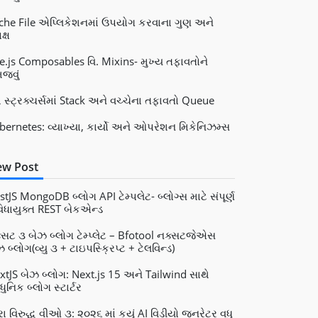
che File એપ્લિકેશનમાં ઉપયોગ કરવાના ગુણ અને
ક્ષ
e.js Composables વિ. Mixins- મુખ્ય તફાવતોને
જવું
ટા સ્ટ્રક્ચર્સમાં Stack અને વચ્ચેના તફાવતો Queue
bernetes: વ્યાખ્યા, કાર્યો અને ઓપરેશન મિકેનિઝમ્સ
w Post
stJS MongoDB બ્લોગ API ટેમ્પલેટ- બ્લોગ્સ માટે સંપૂર્ણ
વિધાયુક્ત REST બેકએન્ડ
્સટ ૩ બેઝ બ્લોગ ટેમ્પ્લેટ – Bfotool નક્સટજેએસ
 બ્લોગ(વ્યુ ૩ + ટાઇપસ્ક્રિપ્ટ + ટેલવિન્ડ)
xtJS બેઝ બ્લોગ: Next.js 15 અને Tailwind સાથે
ુનિક બ્લોગ સ્ટાર્ટર
રા વિરુદ્ધ વીઓ ૩: ૨૦૨૬ માં કયું AI વિડીયો જનરેટર વધુ