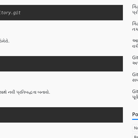
ગિ
Copy
પ્ર
itory.git
ગિ
તક
આન
ઉમેરો.
વર્
Gi
Copy
અપ
Gi
સબ
Gi
 સાથે નવી પ્રતિબદ્ધતા બનાવો.
પૂ
Copy
Po
N
Re