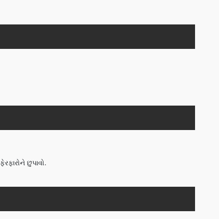
Copy
Copy
રફારોને છુપાવો.
Copy