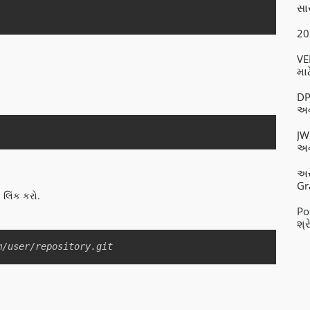
સાર
Copy
20
VE
મા
DP
અન
Copy
JW
અન
અસ
Gr
 લિંક કરો.
Po
શ્ર
Copy
m/user/repository.git