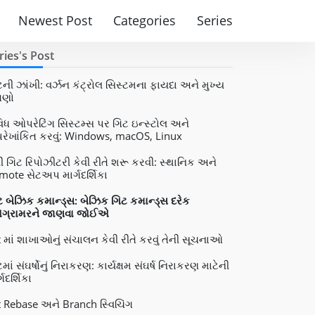
Newest Post
Categories
Series
ries's Post
ટની ઝાંખી: વર્ઝન કંટ્રોલ સિસ્ટમના ફાયદા અને મુખ્ય
્ષણો
વિધ ઓપરેટિંગ સિસ્ટમ્સ પર ગિટ ઇન્સ્ટોલ અને
પરેખાંકિત કરવું: Windows, macOS, Linux
ી ગિટ રિપોઝીટરી કેવી રીતે શરૂ કરવી: સ્થાનિક અને
mote સેટઅપ માર્ગદર્શિકા
ટ બેઝિક કમાન્ડ્સ: બેઝિક ગિટ કમાન્ડ્સ દરેક
રોગ્રામરને જાણવા જોઈએ
t માં શાખાઓનું સંચાલન કેવી રીતે કરવું તેની સૂચનાઓ
માં સંઘર્ષોનું નિરાકરણ: ​​કાર્યક્ષમ સંઘર્ષ નિરાકરણ માટેની
્ગદર્શિકા
t Rebase અને Branch સ્વિચિંગ