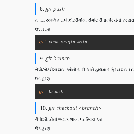
8.
git push
તમારા સ્થાનિક રીપોઝીટરીમાંથી રીમોટ રીપોઝીટરીમાં ફેરફાર
ઉદાહરણ:
git
 push origin main
9.
git branch
રીપોઝીટરીમાં શાખાઓની યાદી અને હાલમાં સક્રિય શાખા દર્
ઉદાહરણ:
git
 branch
10.
git checkout <branch>
રીપોઝીટરીમાં અલગ શાખા પર સ્વિચ કરો.
ઉદાહરણ: