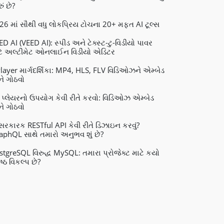
ું છે?
26 માં સૌથી વધુ લોકપ્રિય ટોચના 20+ મફત AI ટૂલ્સ
ED AI (VEED AI): સ્પીડ અને ટેક્સ્ટ-ટુ-વિડીયો પાવર
ટે અલ્ટીમેટ ઓનલાઈન વિડીયો એડિટર
layer માર્ગદર્શિકા: MP4, HLS, FLV વિડિઓઝને એમ્બેડ
ે ગોઠવો
 પ્લેયરનો ઉપયોગ કેવી રીતે કરવો: વિડિઓઝ એમ્બેડ
ે ગોઠવો
રકારક RESTful API કેવી રીતે ડિઝાઇન કરવું?
aphQL સાથે તમારો અનુભવ શું છે?
stgreSQL વિરુદ્ધ MySQL: તમારા પ્રોજેક્ટ માટે કયો
ેષ્ઠ વિકલ્પ છે?