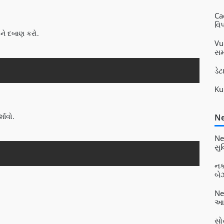
Ca
વિપ
ોને દબાણ કરો.
Vu
સમ
Copy
ડે
Ku
શાવો.
Ne
Ne
સુ
Copy
નક
બેઝ
Ne
આધ
સો