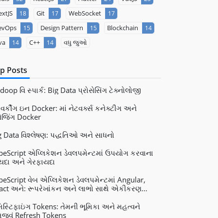
xtJS
Git
WebSocket
18
17
17
evOps
Design Pattern
Blockchain
15
15
14
va
C++
વધુ જુઓ
14
14
p Posts
oop વિ સ્પાર્ક: Big Data પ્રોસેસિંગ ટેક્નોલોજી
વર્કીંગ ઇન Docker: માં નેટવર્ક્સ કનેક્ટીંગ અને
નેજિંગ Docker
g Data વિશ્લેષણ: પદ્ધતિઓ અને સાધનો
peScript એપ્લિકેશન ડેવલપમેન્ટમાં ઉપયોગ કરવાના
યદા અને ગેરફાયદા
peScript વેબ એપ્લિકેશન ડેવલપમેન્ટમાં Angular,
act અને: રૂપરેખાંકન અને લાભો સાથે એકીકરણ
e.js
મિસ્ટિફાઇંગ Tokens: તેમની ભૂમિકા અને મહત્વને
જવું Refresh Tokens