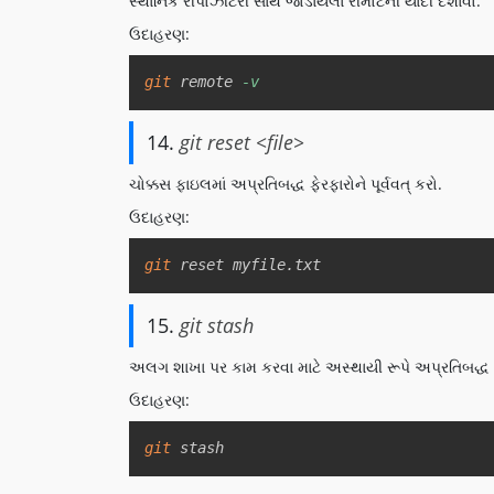
સ્થાનિક રીપોઝીટરી સાથે જોડાયેલા રીમોટની યાદી દર્શાવો.
ઉદાહરણ:
git
 remote 
-v
14.
git reset <file>
ચોક્કસ ફાઇલમાં અપ્રતિબદ્ધ ફેરફારોને પૂર્વવત્ કરો.
ઉદાહરણ:
git
 reset myfile.txt
15.
git stash
અલગ શાખા પર કામ કરવા માટે અસ્થાયી રૂપે અપ્રતિબદ્ધ ફે
ઉદાહરણ:
git
 stash