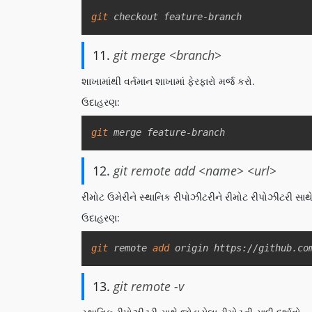
git
 checkout feature-branch
11.
git merge <branch>
શાખામાંથી વર્તમાન શાખામાં ફેરફારો મર્જ કરો.
ઉદાહરણ:
git
 merge feature-branch
12.
git remote add <name> <url>
રીમોટ ઉમેરીને સ્થાનિક રીપોઝીટરીને રીમોટ રીપોઝીટરી સાથે
ઉદાહરણ:
git
 remote 
add
 origin https://github.co
13.
git remote -v