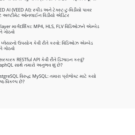
ED AI (VEED AI): સ્પીડ અને ટેક્સ્ટ-ટુ-વિડીયો પાવર
ટે અલ્ટીમેટ ઓનલાઈન વિડીયો એડિટર
layer માર્ગદર્શિકા: MP4, HLS, FLV વિડિઓઝને એમ્બેડ
ે ગોઠવો
 પ્લેયરનો ઉપયોગ કેવી રીતે કરવો: વિડિઓઝ એમ્બેડ
ે ગોઠવો
રકારક RESTful API કેવી રીતે ડિઝાઇન કરવું?
aphQL સાથે તમારો અનુભવ શું છે?
stgreSQL વિરુદ્ધ MySQL: તમારા પ્રોજેક્ટ માટે કયો
ેષ્ઠ વિકલ્પ છે?