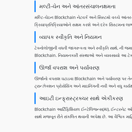
મલ્ટી-ચેન અને આંતરસંચાલનક્ષમતા
મલ્ટિ-ચેઇન Blockchain નેટવર્ક અને સિસ્ટમો વચ્ચે આંતર
ક્રિયાપ્રતિક્રિયાઓને સક્ષમ કરશે અને દરેક સિસ્ટમના લા
વ્યાપક સ્વીકૃતિ અને નિયમન
ટેક્નોલોજીની વધતી જાગરૂકતા અને સ્વીકૃતિ સાથે, ની જમ
Blockchain. નિયમનકારી સંસ્થાઓ અને વ્યવસાયો આ ટેક્ન
ઊર્જા વપરાશ અને પર્યાવરણ
ઊર્જાનો વપરાશ ઘટાડવા Blockchain અને પર્યાવરણ પર તે
ટ્રાન્ઝેક્શન પ્રોસેસિંગ અને માઇનિંગની નવી અને વધુ કાર
આઇટી ઇન્ફ્રાસ્ટ્રક્ચર સાથે એકીકરણ
Blockchain આર્ટિફિશિયલ ઈન્ટેલિજન્સ(AI), ઈન્ટરનેટ ઓફ થ
સાથે મજબૂત રીતે સંકલિત થવાની અપેક્ષા છે. આ વૈશ્વિક 