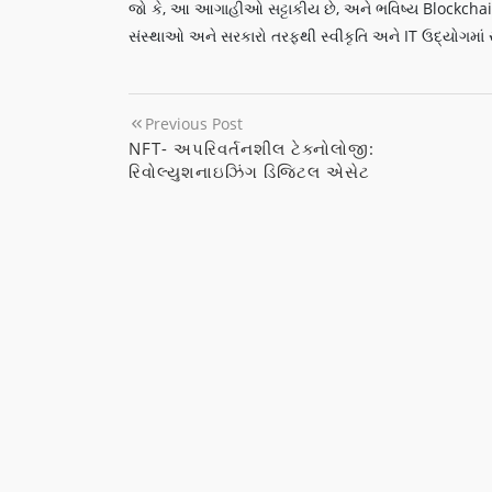
જો કે, આ આગાહીઓ સટ્ટાકીય છે, અને ભવિષ્ય Blockchain
સંસ્થાઓ અને સરકારો તરફથી સ્વીકૃતિ અને IT ઉદ્યોગમાં 
Previous Post
NFT- અપરિવર્તનશીલ ટેક્નોલોજી:
રિવોલ્યુશનાઇઝિંગ ડિજિટલ એસેટ