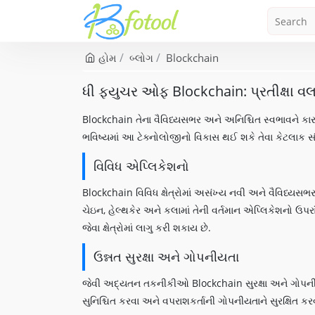
હોમ
બ્લોગ
Blockchain
ધી ફ્યુચર ઓફ Blockchain: પ્રતીક્ષા 
Blockchain તેના વૈવિધ્યસભર અને અનિશ્ચિત સ્વભાવને ક
ભવિષ્યમાં આ ટેક્નોલોજીનો વિકાસ થઈ શકે તેવા કેટલાક સ
વિવિધ એપ્લિકેશનો
Blockchain વિવિધ ક્ષેત્રોમાં અસંખ્ય નવી અને વૈવિધ્યસભર
ચેઇન, હેલ્થકેર અને કલામાં તેની વર્તમાન એપ્લિકેશનો ઉપરા
જેવા ક્ષેત્રોમાં લાગુ કરી શકાય છે.
ઉન્નત સુરક્ષા અને ગોપનીયતા
જેવી અદ્યતન તકનીકીઓ Blockchain સુરક્ષા અને ગોપનીયતા 
સુનિશ્ચિત કરવા અને વપરાશકર્તાની ગોપનીયતાને સુરક્ષિત કરવ