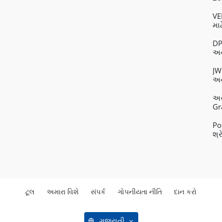
VE
મા
DP
અન
JW
અન
અસ
Gr
Po
શ્ર
ટૂલ
અમારા વિશે
સંપર્ક
ગોપનીયતા નીતિ
દાન કરો
ગુજરાતી