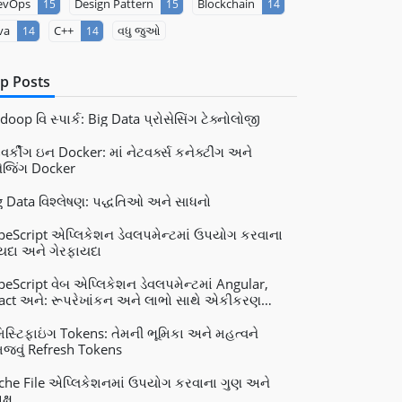
evOps
Design Pattern
Blockchain
15
15
14
va
C++
વધુ જુઓ
14
14
p Posts
oop વિ સ્પાર્ક: Big Data પ્રોસેસિંગ ટેક્નોલોજી
વર્કીંગ ઇન Docker: માં નેટવર્ક્સ કનેક્ટીંગ અને
નેજિંગ Docker
g Data વિશ્લેષણ: પદ્ધતિઓ અને સાધનો
peScript એપ્લિકેશન ડેવલપમેન્ટમાં ઉપયોગ કરવાના
યદા અને ગેરફાયદા
peScript વેબ એપ્લિકેશન ડેવલપમેન્ટમાં Angular,
act અને: રૂપરેખાંકન અને લાભો સાથે એકીકરણ
e.js
મિસ્ટિફાઇંગ Tokens: તેમની ભૂમિકા અને મહત્વને
જવું Refresh Tokens
che File એપ્લિકેશનમાં ઉપયોગ કરવાના ગુણ અને
ક્ષ