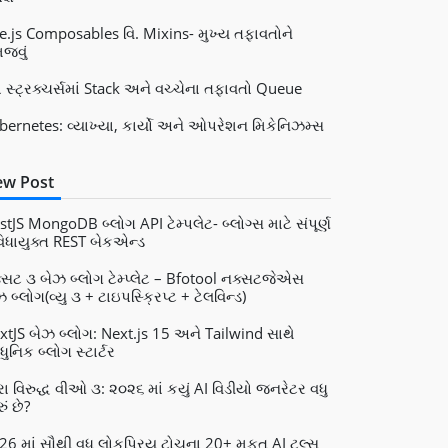
e.js Composables વિ. Mixins- મુખ્ય તફાવતોને
જવું
ટા સ્ટ્રક્ચર્સમાં Stack અને વચ્ચેના તફાવતો Queue
bernetes: વ્યાખ્યા, કાર્યો અને ઓપરેશન મિકેનિઝમ્સ
w Post
stJS MongoDB બ્લોગ API ટેમ્પલેટ- બ્લોગ્સ માટે સંપૂર્ણ
વિધાયુક્ત REST બેકએન્ડ
્સટ ૩ બેઝ બ્લોગ ટેમ્પ્લેટ – Bfotool નક્સટજેએસ
 બ્લોગ(વ્યુ ૩ + ટાઇપસ્ક્રિપ્ટ + ટેલવિન્ડ)
xtJS બેઝ બ્લોગ: Next.js 15 અને Tailwind સાથે
ુનિક બ્લોગ સ્ટાર્ટર
રા વિરુદ્ધ વીઓ ૩: ૨૦૨૬ માં કયું AI વિડીયો જનરેટર વધુ
ું છે?
26 માં સૌથી વધુ લોકપ્રિય ટોચના 20+ મફત AI ટૂલ્સ