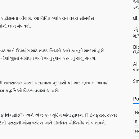
અમ
સ્વ
-કાર્યક્ષમતા ખીલશે. આ વિવિધ બ્લોકચેન વચ્ચે સીમલેસ
ધી
ભોનો લાભ મેળવશે.
એક
મૂળ
Bl
ાવટ અને ઉપયોગ માટે સ્પષ્ટ નિયમો અને કાનૂની માળખાં હશે
ઉક
ોલોજીમાં સંશોધન અને અનુકૂલન કરવાનું ચાલુ રાખશે.
AI
બન
Sm
ની નકારાત્મક અસર ઘટાડવાના પ્રયાસો પર ભાર મૂકવામાં આવશે.
્યક્ષમ પદ્ધતિઓ વિકસાવવામાં આવશે.
Po
N
િંગ્સ(IoT), અને એજ કમ્પ્યુટિંગ જેવા હાલના IT ઈન્ફ્રાસ્ટ્રક્ચર
Re
માહિતી પ્રણાલીઓમાં જટિલ અને સંકલિત એપ્લિકેશનો બનાવશે.
Ne