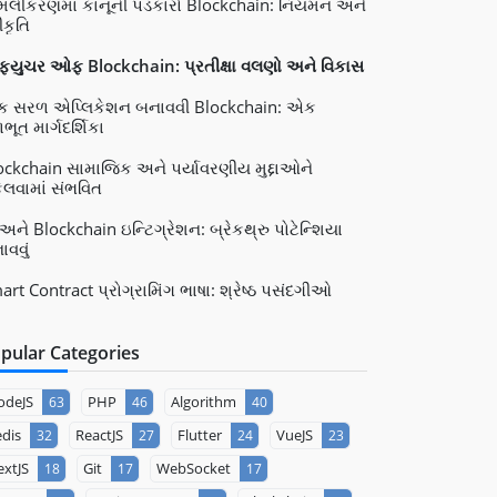
લીકરણમાં કાનૂની પડકારો Blockchain: નિયમન અને
ીકૃતિ
 ફ્યુચર ઓફ Blockchain: પ્રતીક્ષા વલણો અને વિકાસ
 સરળ એપ્લિકેશન બનાવવી Blockchain: એક
ભૂત માર્ગદર્શિકા
ockchain સામાજિક અને પર્યાવરણીય મુદ્દાઓને
ેલવામાં સંભવિત
 અને Blockchain ઇન્ટિગ્રેશન: બ્રેકથ્રુ પોટેન્શિયા
ાવવું
art Contract પ્રોગ્રામિંગ ભાષા: શ્રેષ્ઠ પસંદગીઓ
pular Categories
odeJS
PHP
Algorithm
63
46
40
dis
ReactJS
Flutter
VueJS
32
27
24
23
xtJS
Git
WebSocket
18
17
17