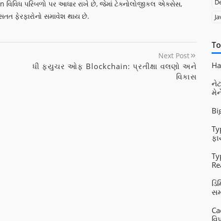
D
 વિવિધ પરિબળો પર આધાર રાખે છે, જેમાં ટેક્નોલોજીકલ એક્સેસ,
સતત ફેરફારોનો સમાવેશ થાય છે.
Ja
To
Next Post
Had
ધી ફ્યુચર ઓફ Blockchain: પ્રતીક્ષા વલણો અને
વિકાસ
નેટ
મે
Bi
Ty
ફા
Ty
Re
Vu
ડિ
સમ
Ca
વિપ