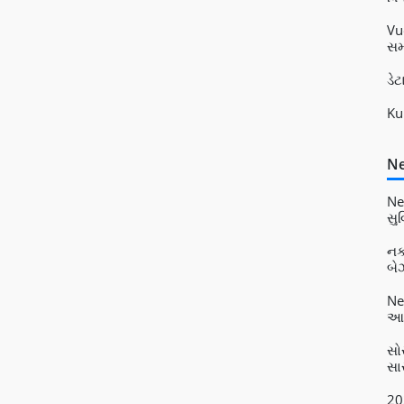
Vu
સમ
ડે
Ku
Ne
Ne
સુ
નક
બેઝ
Ne
આધ
સો
સાર
20