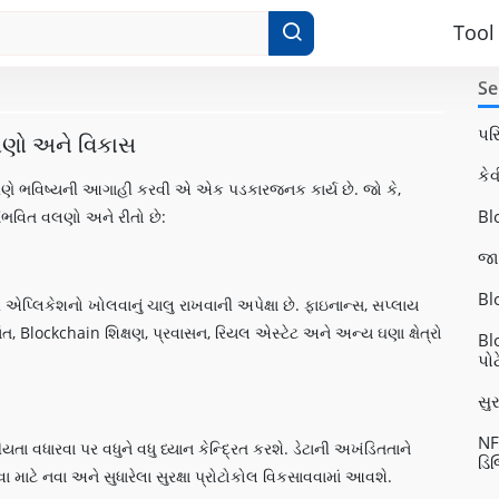
Tool
Se
પર
વલણો અને વિકાસ
કેવ
ારણે ભવિષ્યની આગાહી કરવી એ એક પડકારજનક કાર્ય છે. જો કે,
Bl
ંભવિત વલણો અને રીતો છે:
જા
Blo
 એપ્લિકેશનો ખોલવાનું ચાલુ રાખવાની અપેક્ષા છે. ફાઇનાન્સ, સપ્લાય
ંત, Blockchain શિક્ષણ, પ્રવાસન, રિયલ એસ્ટેટ અને અન્ય ઘણા ક્ષેત્રો
Blo
પો
સુ
NF
વધારવા પર વધુને વધુ ધ્યાન કેન્દ્રિત કરશે. ડેટાની અખંડિતતાને
ડિ
ા માટે નવા અને સુધારેલા સુરક્ષા પ્રોટોકોલ વિકસાવવામાં આવશે.