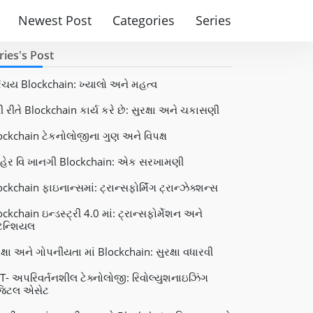
Newest Post
Categories
Series
ries's Post
િચય Blockchain: ખ્યાલો અને મહત્વ
ી રીતે Blockchain કાર્ય કરે છે: સુરક્ષા અને ચકાસણી
ockchain ટેકનોલોજીના ગુણ અને વિપક્ષ
હેર વિ ખાનગી Blockchain: એક સરખામણી
ckchain ફાઇનાન્સમાં: ટ્રાન્સફોર્મિંગ ટ્રાન્ઝેક્શન્સ
ckchain ઇન્ડસ્ટ્રી 4.0 માં: ટ્રાન્સફોર્મેશન અને
ટેન્શિયલ
રક્ષા અને ગોપનીયતા માં Blockchain: સુરક્ષા વધારવી
T- અપરિવર્તનશીલ ટેક્નોલોજી: રિવોલ્યુશનાઇઝિંગ
જિટલ એસેટ