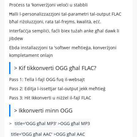
Proċess ta 'konverżjoni veloċi u stabbli
Ħalli l-personalizzazzjoni tal-parametri tal-output FLAC
bħal riżoluzzjoni, rata tal-frejms, kwalità, eċċ.
Interfaċċja sempliċi, faċli biex tużah anke għal dawk li
jibdew
Ebda installazzjoni ta 'softwer meħtieġa, konverżjoni
kompletament onlajn
> Kif tikkonverti OGG għal FLAC?
Pass 1: Tella l-fajl OGG fuq il-websajt
Pass 2: Editja l-issettjar tal-output jekk meħtieġ
Pass 3: Hit Ikkonverti u niżżel il-fajl FLAC
> Ikkonverti minn OGG
>
title='OGG għal MP3' >OGG għal MP3
title='OGG għal AAC' >OGG għal AAC