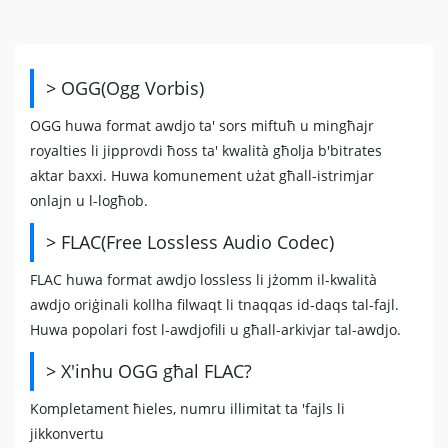
> OGG(Ogg Vorbis)
OGG huwa format awdjo ta' sors miftuħ u mingħajr
royalties li jipprovdi ħoss ta' kwalità għolja b'bitrates
aktar baxxi. Huwa komunement użat għall-istrimjar
onlajn u l-logħob.
> FLAC(Free Lossless Audio Codec)
FLAC huwa format awdjo lossless li jżomm il-kwalità
awdjo oriġinali kollha filwaqt li tnaqqas id-daqs tal-fajl.
Huwa popolari fost l-awdjofili u għall-arkivjar tal-awdjo.
> X'inhu OGG għal FLAC?
Kompletament ħieles, numru illimitat ta 'fajls li
jikkonvertu