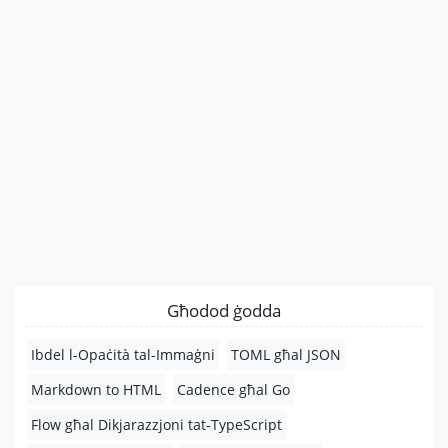
Għodod ġodda
Ibdel l-Opaċità tal-Immaġni
TOML għal JSON
Markdown to HTML
Cadence għal Go
Flow għal Dikjarazzjoni tat-TypeScript