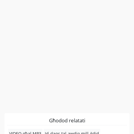
Għodod relatati
VIDEO għal MP3
Id-daqs tal-awdjo mill-ġdid