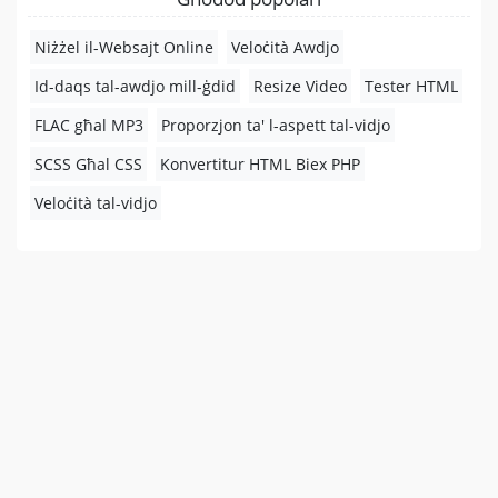
Niżżel il-Websajt Online
Veloċità Awdjo
Id-daqs tal-awdjo mill-ġdid
Resize Video
Tester HTML
FLAC għal MP3
Proporzjon ta' l-aspett tal-vidjo
SCSS Għal CSS
Konvertitur HTML Biex PHP
Veloċità tal-vidjo