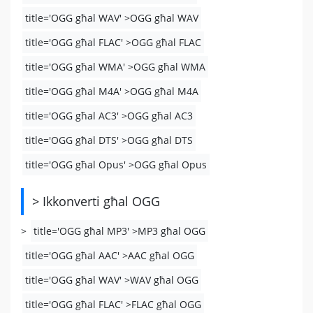
title='OGG għal WAV' >OGG għal WAV
title='OGG għal FLAC' >OGG għal FLAC
title='OGG għal WMA' >OGG għal WMA
title='OGG għal M4A' >OGG għal M4A
title='OGG għal AC3' >OGG għal AC3
title='OGG għal DTS' >OGG għal DTS
title='OGG għal Opus' >OGG għal Opus
> Ikkonverti għal OGG
>
title='OGG għal MP3' >MP3 għal OGG
title='OGG għal AAC' >AAC għal OGG
title='OGG għal WAV' >WAV għal OGG
title='OGG għal FLAC' >FLAC għal OGG