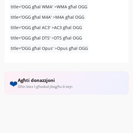
title='OGG għal WMA' >WMA għal OGG
title='OGG għal M4A' >M4A għal OGG
title='OGG għal AC3' >AC3 għal OGG
title='OGG għal DTS' >DTS għal OGG
title='OGG għal Opus' >Opus għal OGG
Agħti donazzjoni
❤️
Għin biex l-għodod jibqgħu b'xejn