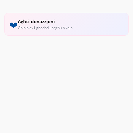
Agħti donazzjoni
❤️
Għin biex l-għodod jibqgħu b'xejn