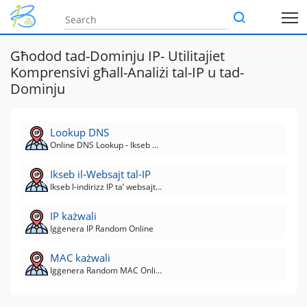
Għodod tad-Dominju IP- Utilitajiet
Komprensivi għall-Analiżi tal-IP u tad-
Dominju
Lookup DNS
Online DNS Lookup - Ikseb DNS tal-Websajt, Dominju, Hostname
Ikseb il-Websajt tal-IP
Ikseb l-indirizz IP ta’ websajt, dominju, isem tal-host
IP każwali
Iġġenera IP Random Online
MAC każwali
Iġġenera Random MAC Online