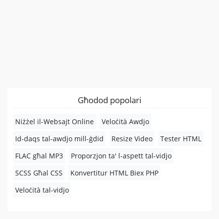
Għodod popolari
Niżżel il-Websajt Online
Veloċità Awdjo
Id-daqs tal-awdjo mill-ġdid
Resize Video
Tester HTML
FLAC għal MP3
Proporzjon ta' l-aspett tal-vidjo
SCSS Għal CSS
Konvertitur HTML Biex PHP
Veloċità tal-vidjo