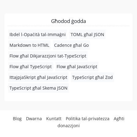
Għodod ġodda
Ibdel l-Opaċità tal-Immaġni
TOML għal JSON
Markdown to HTML
Cadence għal Go
Flow għal Dikjarazzjoni tat-TypeScript
Flow għal TypeScript
Flow għal JavaScript
IttajpjaSkript għal JavaScript
TypeScript għal Zod
TypeScript għal Skema JSON
Blog
Dwarna
Kuntatt
Politika tal-privatezza
Agħti
donazzjoni