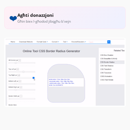
Agħti donazzjoni
❤️
Għin biex l-għodod jibqgħu b'xejn