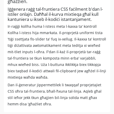
għażżien.
Iġġenera raġġ tal-fruntiera CSS faċilment b'dan l-
istiler onlajn. Daħħal il-kurva mixtieqa għal kull
kantuniera u ikseb il-kodiċi istantanjament.
Ir-raġġi kollha huma l-istess meta l-kaxxa ta' kontroll
Kollha l-istess hija mmarkata. Il-proprjetà uniformi tista
'tiġi ssettjata fis-slider ta' fuq ix-xellug. Il-kaxxa ta' kontroll
tiġi diżattivata awtomatikament meta teditja xi wieħed
mit-tliet inputs l-oħra. F'dan il-każ il-proprjetà tar-raġġ
tal-fruntiera se tkun komposta minn erba' varjabbli,
mhux wieħed biss. Uża l-buttuna Ikklikkja biex tikkopja
biex taqbad il-kodiċi attwali fil-clipboard jew agħżel il-linji
mixtieqa waħda waħda.
Dan il-ġeneratur jippermettilek li twaqqaf proprjetajiet
CSS oħra tal-fruntiera, bħall-ħxuna tal-linja. Aqleb għal
stil ieħor jekk tkun għajjien bil-linja solida matt għax
hemm disa 'għażliet oħra.