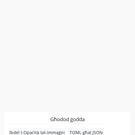
Għodod ġodda
Ibdel l-Opaċità tal-Immaġni
TOML għal JSON