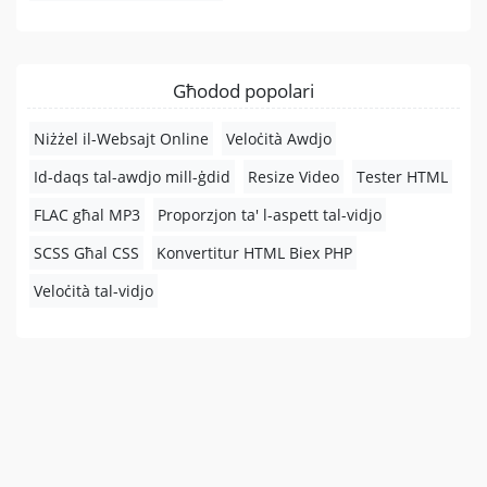
Għodod popolari
Niżżel il-Websajt Online
Veloċità Awdjo
Id-daqs tal-awdjo mill-ġdid
Resize Video
Tester HTML
FLAC għal MP3
Proporzjon ta' l-aspett tal-vidjo
SCSS Għal CSS
Konvertitur HTML Biex PHP
Veloċità tal-vidjo