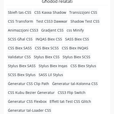
Għodod relatati
Sbieħ tas-CSS
CSS Kaxxa Shadow
Transizzjoni CSS
CSS Transform
Test CSS3 Dawwar
Shadow Test CSS
Animazzjoni CSS3
Gradjent CSS
css Minify
SCSS Għal CSS
INQAS Biex CSS
SASS Biex CSS
CSS Biex SASS
CSS Biex SCSS
CSS Biex INQAS
Validatur CSS
Stylus Biex CSS
Stylus Biex SCSS
Stylus Biex SASS
Stylus Biex Inqas
CSS Biex Stylus
SCSS Biex Stylus
SASS Lil Stylus
Ġeneratur CSS Clip Path
Ġeneratur tal-Kolonna CSS
CSS Kubu Bezier Ġeneratur
CSS3 Flip Switch
Ġeneratur CSS Flexbox
Effett tat-Test CSS Glitch
Ġeneratur tal-Loader CSS