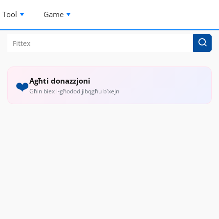
Tool
Game
Agħti donazzjoni
❤️
Għin biex l-għodod jibqgħu b'xejn