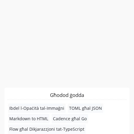
Għodod ġodda
Ibdel l-Opaċità tal-Immaġni
TOML għal JSON
Markdown to HTML
Cadence għal Go
Flow għal Dikjarazzjoni tat-TypeScript