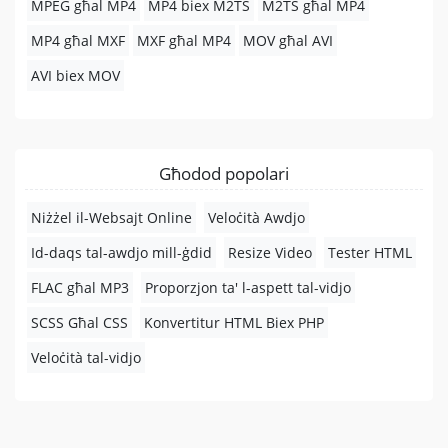
MPEG għal MP4
MP4 biex M2TS
M2TS għal MP4
MP4 għal MXF
MXF għal MP4
MOV għal AVI
AVI biex MOV
Għodod popolari
Niżżel il-Websajt Online
Veloċità Awdjo
Id-daqs tal-awdjo mill-ġdid
Resize Video
Tester HTML
FLAC għal MP3
Proporzjon ta' l-aspett tal-vidjo
SCSS Għal CSS
Konvertitur HTML Biex PHP
Veloċità tal-vidjo