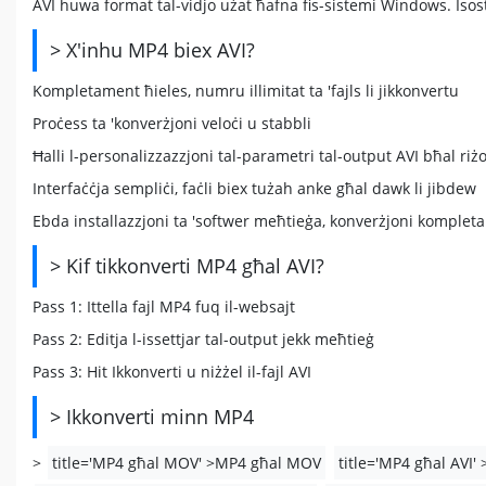
AVI huwa format tal-vidjo użat ħafna fis-sistemi Windows. Isost
> X'inhu MP4 biex AVI?
Kompletament ħieles, numru illimitat ta 'fajls li jikkonvertu
Proċess ta 'konverżjoni veloċi u stabbli
Ħalli l-personalizzazzjoni tal-parametri tal-output AVI bħal riżol
Interfaċċja sempliċi, faċli biex tużah anke għal dawk li jibdew
Ebda installazzjoni ta 'softwer meħtieġa, konverżjoni komplet
> Kif tikkonverti MP4 għal AVI?
Pass 1: Ittella fajl MP4 fuq il-websajt
Pass 2: Editja l-issettjar tal-output jekk meħtieġ
Pass 3: Hit Ikkonverti u niżżel il-fajl AVI
> Ikkonverti minn MP4
>
title='MP4 għal MOV' >MP4 għal MOV
title='MP4 għal AVI'