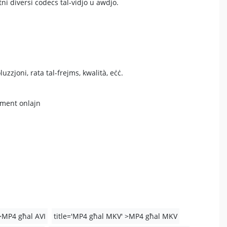
ni diversi codecs tal-vidjo u awdjo.
uzzjoni, rata tal-frejms, kwalità, eċċ.
ament onlajn
 >MP4 għal AVI
title='MP4 għal MKV' >MP4 għal MKV