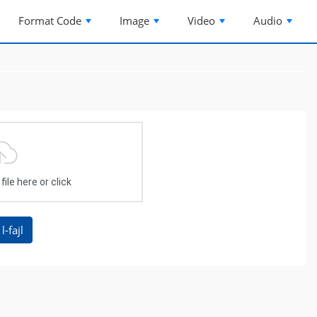
Format Code
Image
Video
Audio
ile here or click