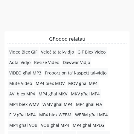
Għodod relatati
Video Biex GIF
Veloċità tal-vidjo
GIF Biex Video
Aqta' Vidjo
Resize Video
Dawwar Vidjo
VIDEO għal MP3
Proporzjon ta' l-aspett tal-vidjo
Mute Video
MP4 biex MOV
MOV għal MP4
AVI biex MP4
MP4 għal MKV
MKV għal MP4
MP4 biex WMV
WMV għal MP4
MP4 għal FLV
FLV għal MP4
MP4 biex WEBM
WEBM għal MP4
MP4 għal VOB
VOB għal MP4
MP4 għal MPEG