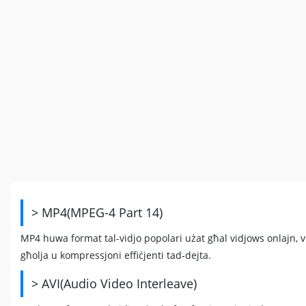
> MP4(MPEG-4 Part 14)
MP4 huwa format tal-vidjo popolari użat għal vidjows onlajn, v
għolja u kompressjoni effiċjenti tad-dejta.
> AVI(Audio Video Interleave)