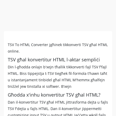
TSV To HTML Converter jgħinek tikkonverti TSV għal HTML
online.
TSV għal konvertitur HTML l-aktar sempliċi
Din l-għodda onlajn b'xejn tħallik tikkonverti fajl TSV f'fajl
HTML. Biss tippejstja t-TSV tiegħek fil-formola t'hawn taħt
u istantanjament tinbidel għal HTML M'hemmx għalfejn
tniżżel jew tinstalla xi softwer. B'xejn
Għodda x'inhu konvertitur TSV għal HTML?
Dan il-konvertitur TSV għal HTML jittrasforma dejta u fajls
TSV f'dejta u fajls HTML. Dan il-konvertitur jippermetti
customizing input TSV u output HTML Jaċċetta wkoll fajls