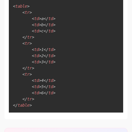
Copy
<
table
>
<
tr
>
<
td
>
a
</
td
>
<
td
>
b
</
td
>
<
td
>
c
</
td
>
</
tr
>
<
tr
>
<
td
>
1
</
td
>
<
td
>
2
</
td
>
<
td
>
3
</
td
>
</
tr
>
<
tr
>
<
td
>
4
</
td
>
<
td
>
5
</
td
>
<
td
>
6
</
td
>
</
tr
>
</
table
>