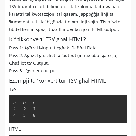
TSV b'karattri tad-delimitaturi tal-kolonna tad-dwana u
karattri tal-kwotazzjoni tal-qasam. Jappoġġja linji ta
'kummenti u tista' b'għażla tinjora linji vojta. Tista 'wkoll
tibdel kemm spazji tuża fl-indentazzjoni HTML output.
Kif tikkonverti TSV għal HTML?
Pass 1: Agħżel l-input tiegħek. Daħħal Data.
Pass 2: Agħżel għażliet ta 'output (mhux obbligatorju)
Għażliet ta' Output.
Pass 3: Iġġenera output.
Eżempji ta 'konvertitur TSV għal HTML
TSV
Copy
a	b	c

1	2	3

4	5	6
HTML