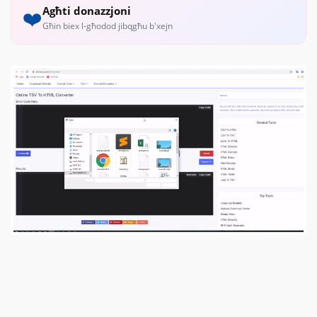
Agħti donazzjoni
❤️
Għin biex l-għodod jibqgħu b'xejn