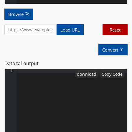
Browse
Load URL
Reset
Convert
Data tal-output
1
download
Copy Code