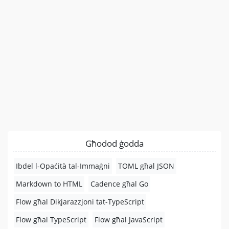
Għodod ġodda
Ibdel l-Opaċità tal-Immaġni
TOML għal JSON
Markdown to HTML
Cadence għal Go
Flow għal Dikjarazzjoni tat-TypeScript
Flow għal TypeScript
Flow għal JavaScript