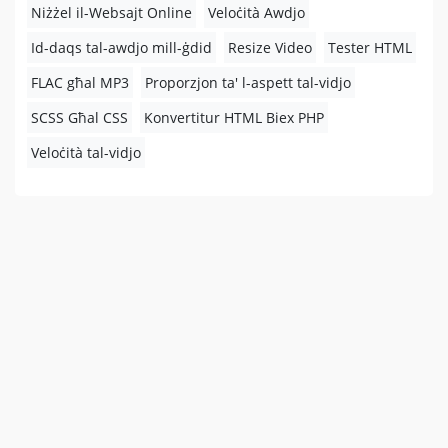
Niżżel il-Websajt Online
Veloċità Awdjo
Id-daqs tal-awdjo mill-ġdid
Resize Video
Tester HTML
FLAC għal MP3
Proporzjon ta' l-aspett tal-vidjo
SCSS Għal CSS
Konvertitur HTML Biex PHP
Veloċità tal-vidjo