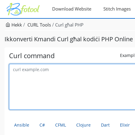
Download Website
Stitch Images
Hekk
CURL Tools
Curl għal PHP
Ikkonverti Kmandi Curl għal kodiċi PHP Online
Curl command
Exampl
Ansible
C#
CFML
Clojure
Dart
Elixir