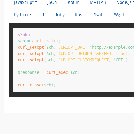
JavaScript
JSON
Kotlin
MATLAB
Node.js
Python
R
Ruby
Rust
Swift
Wget
<?php
$ch
=
curl_init
(
)
;
curl_setopt
(
$ch
,
CURLOPT_URL
,
'http://example.co
curl_setopt
(
$ch
,
CURLOPT_RETURNTRANSFER
,
true
)
;
curl_setopt
(
$ch
,
CURLOPT_CUSTOMREQUEST
,
'GET'
)
;
$response
=
curl_exec
(
$ch
)
;
curl_close
(
$ch
)
;