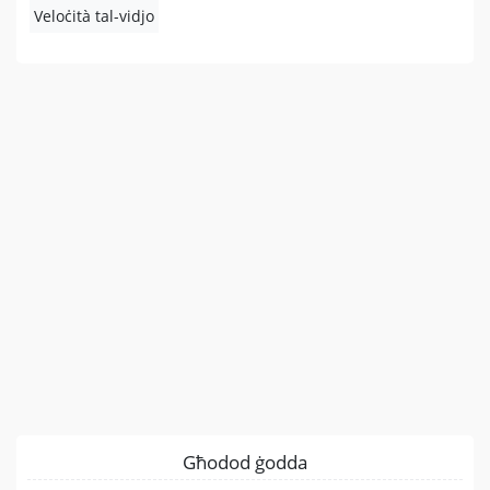
Veloċità tal-vidjo
Għodod ġodda