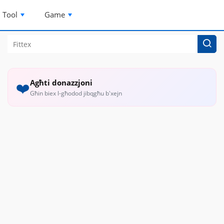
Tool
Game
Agħti donazzjoni
❤️
Għin biex l-għodod jibqgħu b'xejn