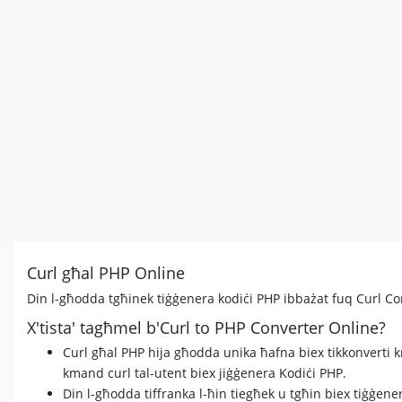
Curl għal PHP Online
Din l-għodda tgħinek tiġġenera kodiċi PHP ibbażat fuq Curl 
X'tista' tagħmel b'Curl to PHP Converter Online?
Curl għal PHP hija għodda unika ħafna biex tikkonverti km
kmand curl tal-utent biex jiġġenera Kodiċi PHP.
Din l-għodda tiffranka l-ħin tiegħek u tgħin biex tiġġenera