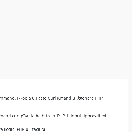
Command. Ikkopja u Paste Curl Kmand u Iġġenera PHP.
and curl għal talba http ta 'PHP. L-input jipprovdi mill-
 kodiċi PHP bil-faċilità.