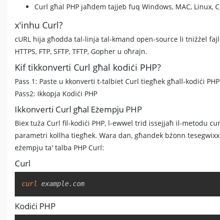
Curl għal PHP jaħdem tajjeb fuq Windows, MAC, Linux, Ch
x'inhu Curl?
cURL hija għodda tal-linja tal-kmand open-source li tniżżel fajls
HTTPS, FTP, SFTP, TFTP, Gopher u oħrajn.
Kif tikkonverti Curl għal kodiċi PHP?
Pass 1: Paste u kkonverti t-talbiet Curl tiegħek għall-kodiċi PHP
Pass2: Ikkopja Kodiċi PHP
Ikkonverti Curl għal Eżempju PHP
Biex tuża Curl fil-kodiċi PHP, l-ewwel trid issejjaħ il-metodu cur
parametri kollha tiegħek. Wara dan, għandek bżonn tesegwixxi
eżempju ta' talba PHP Curl:
Curl
curl
 example.com
Kodiċi PHP