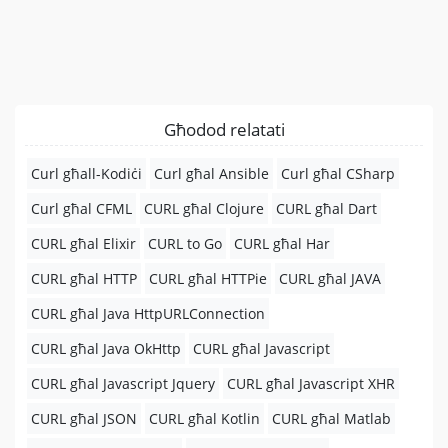
Għodod relatati
Curl għall-Kodiċi
Curl għal Ansible
Curl għal CSharp
Curl għal CFML
CURL għal Clojure
CURL għal Dart
CURL għal Elixir
CURL to Go
CURL għal Har
CURL għal HTTP
CURL għal HTTPie
CURL għal JAVA
CURL għal Java HttpURLConnection
CURL għal Java OkHttp
CURL għal Javascript
CURL għal Javascript Jquery
CURL għal Javascript XHR
CURL għal JSON
CURL għal Kotlin
CURL għal Matlab