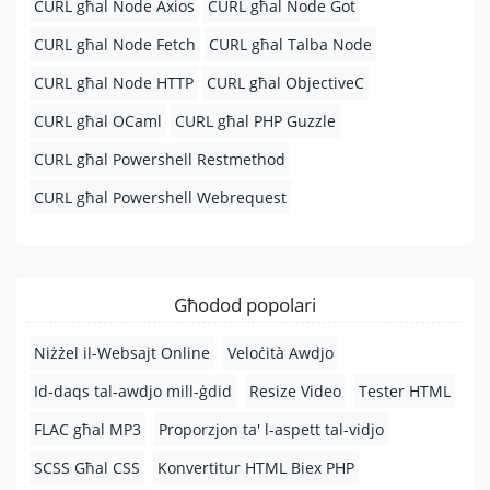
CURL għal Node Axios
CURL għal Node Got
CURL għal Node Fetch
CURL għal Talba Node
CURL għal Node HTTP
CURL għal ObjectiveC
CURL għal OCaml
CURL għal PHP Guzzle
CURL għal Powershell Restmethod
CURL għal Powershell Webrequest
Għodod popolari
Niżżel il-Websajt Online
Veloċità Awdjo
Id-daqs tal-awdjo mill-ġdid
Resize Video
Tester HTML
FLAC għal MP3
Proporzjon ta' l-aspett tal-vidjo
SCSS Għal CSS
Konvertitur HTML Biex PHP