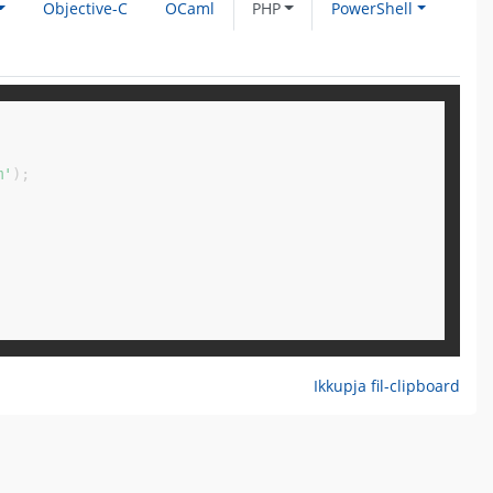
Objective-C
OCaml
PHP
PowerShell
Copy
m'
)
;
Ikkupja fil-clipboard