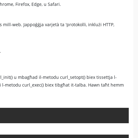
rome, Firefox, Edge, u Safari.
 mill-web. Jappoġġja varjetà ta 'protokolli, inklużi HTTP,
.
l_init() u mbagħad il-metodu curl_setopt() biex tissettja l-
 l-metodu curl_exec() biex tibgħat it-talba. Hawn taħt hemm
Copy