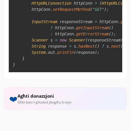
HttpURLConnection
 httpConn 
=
(
HttpURLConne
        httpConn
.
setRequestMethod
(
"GET"
)
;
InputStream
 responseStream 
=
 httpConn
.
getR
?
 httpConn
.
getInputStream
(
)
:
 httpConn
.
getErrorStream
(
)
;
Scanner
 s 
=
new
Scanner
(
responseStream
)
.
us
String
 response 
=
 s
.
hasNext
(
)
?
 s
.
next
(
)
:
System
.
out
.
println
(
response
)
;
}
}
Agħti donazzjoni
❤️
Għin biex l-għodod jibqgħu b'xejn