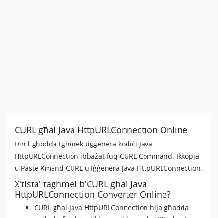
CURL għal Java HttpURLConnection Online
Din l-għodda tgħinek tiġġenera kodiċi Java
HttpURLConnection ibbażat fuq CURL Command. Ikkopja
u Paste Kmand CURL u Iġġenera Java HttpURLConnection.
X'tista' tagħmel b'CURL għal Java
HttpURLConnection Converter Online?
CURL għal Java HttpURLConnection hija għodda