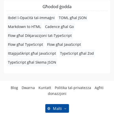
Għodod ġodda
Ibdel l-Opaċità tal-Immaġni
TOML għal JSON
Markdown to HTML
Cadence għal Go
Flow għal Dikjarazzjoni tat-TypeScript
Flow għal TypeScript
Flow għal JavaScript
IttajpjaSkript għal JavaScript
TypeScript għal Zod
TypeScript għal Skema JSON
Blog
Dwarna
Kuntatt
Politika tal-privatezza
Agħti
donazzjoni
Malti