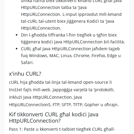
unika ħafna biex tikkonverti kmand cURL għal Java
HttpURLConnection talba ta 'Java
HttpURLConnection. L-input ipprovdut mill-kmand
tal-cURL tal-utent biex jiġġenera Kodiċi ta 'Java
HttpURLConnection.
Din l-għodda tiffranka l-ħin tiegħek u tgħin biex
tiġġenera kodiċi Java HttpURLConnection bil-faċilità.
CURL għal Java HttpURLConnection jaħdem tajjeb
fuq Windows, MAC, Linux, Chrome, Firefox, Edge u
Safari.
x'inhu CURL?
cURL hija għodda tal-linja tal-kmand open-source li
tniżżel fajls mill-web. Jappoġġja varjetà ta 'protokolli,
inklużi Java HttpURLConnection, Java
HttpURLConnectionS, FTP, SFTP, TFTP, Gopher u oħrajn.
Kif tikkonverti CURL għal kodiċi Java
HttpURLConnection?
Pass 1: Paste u kkonverti t-talbiet tiegħek CURL għall-