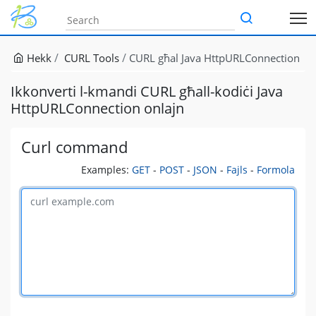
Hekk
CURL Tools
CURL għal Java HttpURLConnection
Ikkonverti l-kmandi CURL għall-kodiċi Java
HttpURLConnection onlajn
Curl command
Examples:
GET
-
POST
-
JSON
-
Fajls
-
Formola