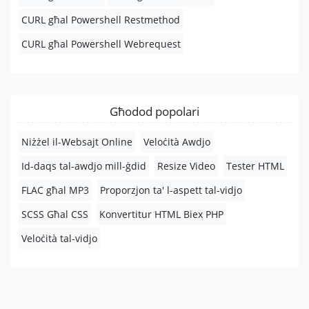
CURL għal Powershell Restmethod
CURL għal Powershell Webrequest
Għodod popolari
Niżżel il-Websajt Online
Veloċità Awdjo
Id-daqs tal-awdjo mill-ġdid
Resize Video
Tester HTML
FLAC għal MP3
Proporzjon ta' l-aspett tal-vidjo
SCSS Għal CSS
Konvertitur HTML Biex PHP
Veloċità tal-vidjo