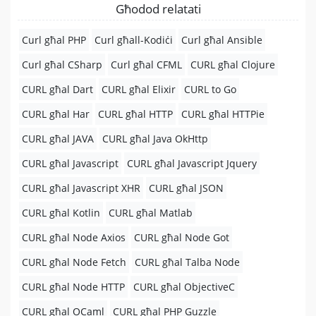
Għodod relatati
Curl għal PHP
Curl għall-Kodiċi
Curl għal Ansible
Curl għal CSharp
Curl għal CFML
CURL għal Clojure
CURL għal Dart
CURL għal Elixir
CURL to Go
CURL għal Har
CURL għal HTTP
CURL għal HTTPie
CURL għal JAVA
CURL għal Java OkHttp
CURL għal Javascript
CURL għal Javascript Jquery
CURL għal Javascript XHR
CURL għal JSON
CURL għal Kotlin
CURL għal Matlab
CURL għal Node Axios
CURL għal Node Got
CURL għal Node Fetch
CURL għal Talba Node
CURL għal Node HTTP
CURL għal ObjectiveC
CURL għal OCaml
CURL għal PHP Guzzle