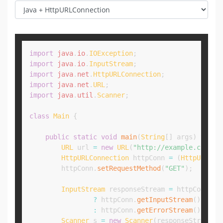
Copy
import
java
.
io
.
IOException
;
import
java
.
io
.
InputStream
;
import
java
.
net
.
HttpURLConnection
;
import
java
.
net
.
URL
;
import
java
.
util
.
Scanner
;
class
Main
{
public
static
void
main
(
String
[
]
 args
)
throw
URL
 url 
=
new
URL
(
"http://example.com"
)
;
HttpURLConnection
 httpConn 
=
(
HttpURLCon
        httpConn
.
setRequestMethod
(
"GET"
)
;
InputStream
 responseStream 
=
 httpConn
.
ge
?
 httpConn
.
getInputStream
(
)
:
 httpConn
.
getErrorStream
(
)
;
Scanner
 s 
=
new
Scanner
(
responseStream
)
.