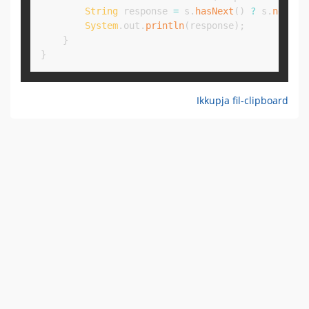
String
 response 
=
 s
.
hasNext
(
)
?
 s
.
next
(
)
System
.
out
.
println
(
response
)
;
}
}
Ikkupja fil-clipboard