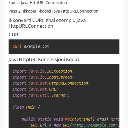
kodiċi Java HttpURLConnection
Pass 2: Ikkopja l-kodiċi Java HttpURLConnection
Ikkonverti CURL għal eżempju Java
HttpURLConnection
CURL
Copy
curl
 example.com
Java HttpURLKonnessjoni Kodiċi
Copy
import
java
.
io
.
IOException
;
import
java
.
io
.
InputStream
;
import
java
.
net
.
HttpURLConnection
;
import
java
.
net
.
URL
;
import
java
.
util
.
Scanner
;
class
Main
{
public
static
void
main
(
String
[
]
 args
)
throws
URL
 url 
=
new
URL
(
"http://example.com"
)
;