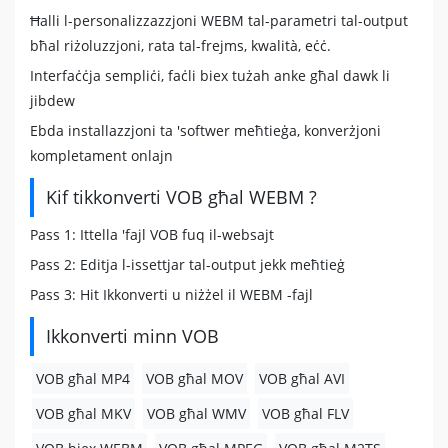
Ħalli l-personalizzazzjoni WEBM tal-parametri tal-output
bħal riżoluzzjoni, rata tal-frejms, kwalità, eċċ.
Interfaċċja sempliċi, faċli biex tużah anke għal dawk li
jibdew
Ebda installazzjoni ta 'softwer meħtieġa, konverżjoni
kompletament onlajn
Kif tikkonverti VOB għal WEBM ?
Pass 1: Ittella 'fajl VOB fuq il-websajt
Pass 2: Editja l-issettjar tal-output jekk meħtieġ
Pass 3: Hit Ikkonverti u niżżel il WEBM -fajl
Ikkonverti minn VOB
VOB għal MP4
VOB għal MOV
VOB għal AVI
VOB għal MKV
VOB għal WMV
VOB għal FLV