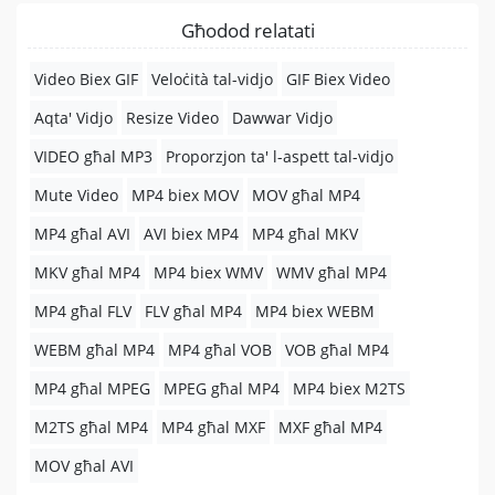
Għodod relatati
Video Biex GIF
Veloċità tal-vidjo
GIF Biex Video
Aqta' Vidjo
Resize Video
Dawwar Vidjo
VIDEO għal MP3
Proporzjon ta' l-aspett tal-vidjo
Mute Video
MP4 biex MOV
MOV għal MP4
MP4 għal AVI
AVI biex MP4
MP4 għal MKV
MKV għal MP4
MP4 biex WMV
WMV għal MP4
MP4 għal FLV
FLV għal MP4
MP4 biex WEBM
WEBM għal MP4
MP4 għal VOB
VOB għal MP4
MP4 għal MPEG
MPEG għal MP4
MP4 biex M2TS
M2TS għal MP4
MP4 għal MXF
MXF għal MP4
MOV għal AVI