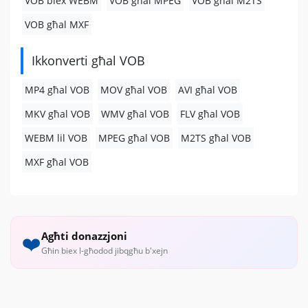
VOB biex WEBM
VOB għal MPEG
VOB għal M2TS
VOB għal MXF
Ikkonverti għal VOB
MP4 għal VOB
MOV għal VOB
AVI għal VOB
MKV għal VOB
WMV għal VOB
FLV għal VOB
WEBM lil VOB
MPEG għal VOB
M2TS għal VOB
MXF għal VOB
Agħti donazzjoni
❤️
Għin biex l-għodod jibqgħu b'xejn