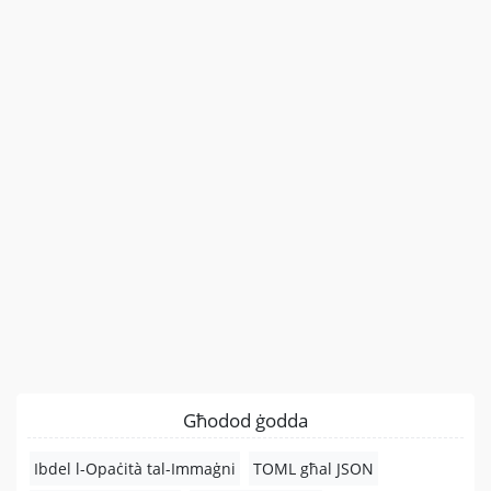
Għodod ġodda
Ibdel l-Opaċità tal-Immaġni
TOML għal JSON