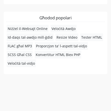
Għodod popolari
Niżżel il-Websajt Online
Veloċità Awdjo
Id-daqs tal-awdjo mill-ġdid
Resize Video
Tester HTML
FLAC għal MP3
Proporzjon ta' l-aspett tal-vidjo
SCSS Għal CSS
Konvertitur HTML Biex PHP
Veloċità tal-vidjo