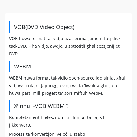
VOB(DVD Video Object)
VOB huwa format tal-vidjo użat primarjament fuq diski
tad-DVD. Fiha vidjo, awdjo, u sottotitli għal sezzjonijiet
DVD.
WEBM
WEBM huwa format tal-vidjo open-source iddisinjat għal
vidjows onlajn. Jappoġġja vidjows ta 'kwalità għolja u
huwa parti mill-proġett ta' sors miftuħ WebM.
X'inhu l-VOB WEBM ?
Kompletament ħieles, numru illimitat ta 'fajls li
jikkonvertu
Proċess ta 'konverżjoni veloċi u stabbli