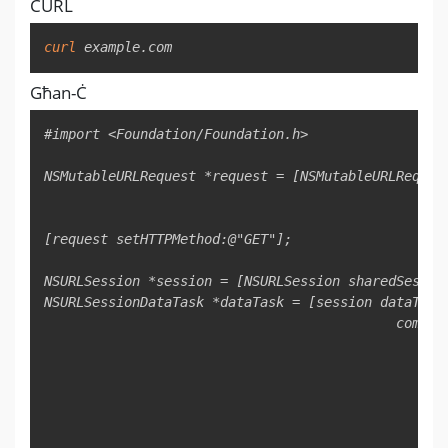
CURL
Copy
curl
 example.com
Għan-Ċ
Copy
#import <Foundation/Foundation.h>

NSMutableURLRequest *request = [NSMutableURLReques
                                                  
                                                   
[request setHTTPMethod:@"GET"];

NSURLSession *session = [NSURLSession sharedSession
NSURLSessionDataTask *dataTask = [session dataTaskW
                                            comple
                                                if 
                                                   
                                                } e
                                                  
                                                   