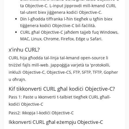
ta ​​Objective-C. L-input jipprovdi mill-kmand CURL
tal-utent biex jiġġenera kodiċi Objective-C.
Din l-għodda tiffranka l-ħin tiegħek u tgħin biex
tiġġenera kodiċi Objective-C bil-faċilità.
CURL għal Objective-C jaħdem tajjeb fuq Windows,
MAC, Linux, Chrome, Firefox, Edge u Safari.
x'inhu CURL?
CURL hija għodda tal-linja tal-kmand open-source li
tniżżel fajls mill-web. Jappoġġja varjetà ta 'protokolli,
inklużi Objective-C, Objective-CS, FTP, SFTP, TFTP, Gopher
u oħrajn.
Kif tikkonverti CURL għal kodiċi Objective-C?
Pass 1: Paste u kkonverti t-talbiet tiegħek CURL għall-
kodiċi Objective-C
Pass2: Ikkopja l-kodiċi Objective-C
Ikkonverti CURL għal eżempju Objective-C