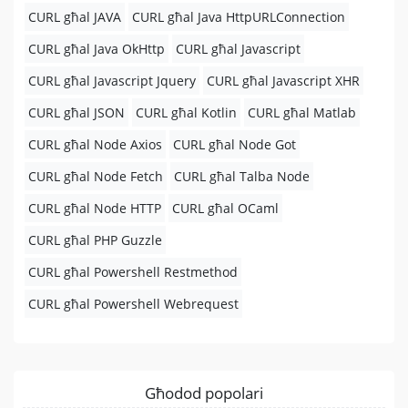
CURL għal JAVA
CURL għal Java HttpURLConnection
CURL għal Java OkHttp
CURL għal Javascript
CURL għal Javascript Jquery
CURL għal Javascript XHR
CURL għal JSON
CURL għal Kotlin
CURL għal Matlab
CURL għal Node Axios
CURL għal Node Got
CURL għal Node Fetch
CURL għal Talba Node
CURL għal Node HTTP
CURL għal OCaml
CURL għal PHP Guzzle
CURL għal Powershell Restmethod
CURL għal Powershell Webrequest
Għodod popolari