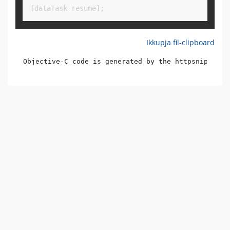
[dataTask resume];
Ikkupja fil-clipboard
Objective-C code is generated by the httpsnippet l