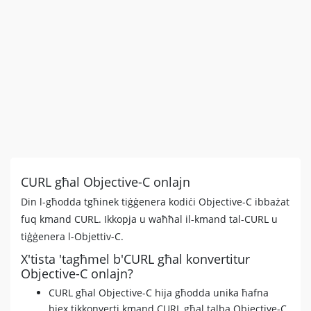
CURL għal Objective-C onlajn
Din l-għodda tgħinek tiġġenera kodiċi Objective-C ibbażat
fuq kmand CURL. Ikkopja u waħħal il-kmand tal-CURL u
tiġġenera l-Objettiv-C.
X'tista 'tagħmel b'CURL għal konvertitur
Objective-C onlajn?
CURL għal Objective-C hija għodda unika ħafna
biex tikkonverti kmand CURL għal talba Objective-C