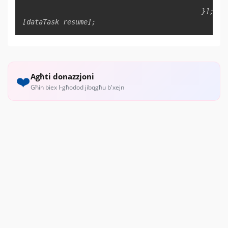
                                                }

                                            }];

[dataTask resume];
Agħti donazzjoni
❤️
Għin biex l-għodod jibqgħu b'xejn