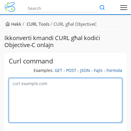
Hekk
CURL Tools
CURL għal ObjectiveC
Ikkonverti kmandi CURL għal kodiċi
Objective-C onlajn
Curl command
Examples:
GET
-
POST
-
JSON
-
Fajls
-
Formola