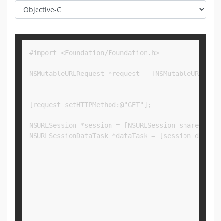
Copy
#import <Foundation/Foundation.h>

NSMutableURLRequest *request = [NSMutableURLReque
                                                 
                                                 
[request setHTTPMethod:@"GET"];

NSURLSession *session = [NSURLSession sharedSessi
NSURLSessionDataTask *dataTask = [session dataTas
                                            compl
                                                i
                                                 
                                                }
                                                 
                                                 
                                                }
                                            }];
