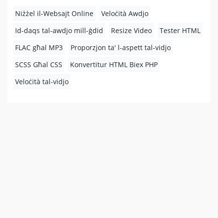
Niżżel il-Websajt Online
Veloċità Awdjo
Id-daqs tal-awdjo mill-ġdid
Resize Video
Tester HTML
FLAC għal MP3
Proporzjon ta' l-aspett tal-vidjo
SCSS Għal CSS
Konvertitur HTML Biex PHP
Veloċità tal-vidjo