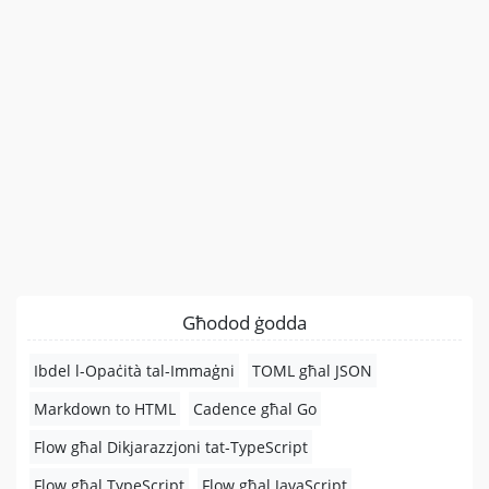
Għodod ġodda
Ibdel l-Opaċità tal-Immaġni
TOML għal JSON
Markdown to HTML
Cadence għal Go
Flow għal Dikjarazzjoni tat-TypeScript
Flow għal TypeScript
Flow għal JavaScript