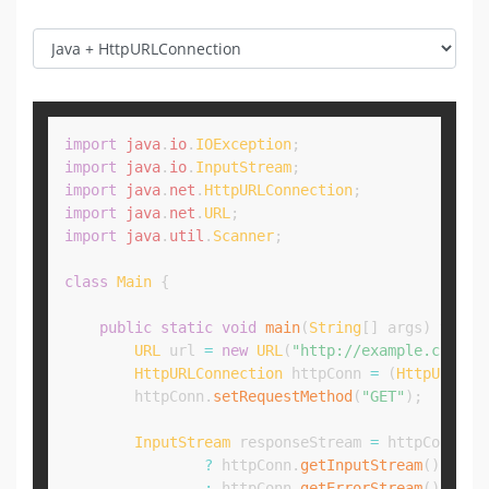
Copy
import
java
.
io
.
IOException
;
import
java
.
io
.
InputStream
;
import
java
.
net
.
HttpURLConnection
;
import
java
.
net
.
URL
;
import
java
.
util
.
Scanner
;
class
Main
{
public
static
void
main
(
String
[
]
 args
)
throw
URL
 url 
=
new
URL
(
"http://example.com"
)
;
HttpURLConnection
 httpConn 
=
(
HttpURLCon
        httpConn
.
setRequestMethod
(
"GET"
)
;
InputStream
 responseStream 
=
 httpConn
.
ge
?
 httpConn
.
getInputStream
(
)
:
 httpConn
.
getErrorStream
(
)
;