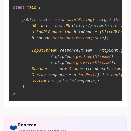
class
Main
{
public
static
void
main
(
String
[
]
 args
)
throws
URL
 url 
=
new
URL
(
"http://example.com"
)
;
HttpURLConnection
 httpConn 
=
(
HttpURLConne
        httpConn
.
setRequestMethod
(
"GET"
)
;
InputStream
 responseStream 
=
 httpConn
.
getR
?
 httpConn
.
getInputStream
(
)
:
 httpConn
.
getErrorStream
(
)
;
Scanner
 s 
=
new
Scanner
(
responseStream
)
.
us
String
 response 
=
 s
.
hasNext
(
)
?
 s
.
next
(
)
:
System
.
out
.
println
(
response
)
;
}
}
Doneren
❤️
Help de tools gratis te houden