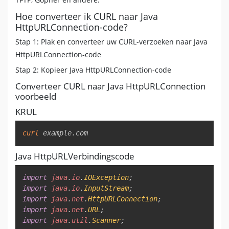
Hoe converteer ik CURL naar Java
HttpURLConnection-code?
Stap 1: Plak en converteer uw CURL-verzoeken naar Java
HttpURLConnection-code
Stap 2: Kopieer Java HttpURLConnection-code
Converteer CURL naar Java HttpURLConnection
voorbeeld
KRUL
Copy
curl
 example.com
Java HttpURLVerbindingscode
Copy
import
java
.
io
.
IOException
;
import
java
.
io
.
InputStream
;
import
java
.
net
.
HttpURLConnection
;
import
java
.
net
.
URL
;
import
java
.
util
.
Scanner
;