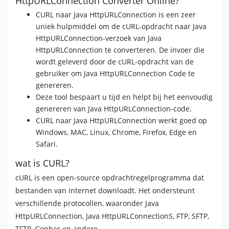
HttpURLConnection Converter Online?
CURL naar Java HttpURLConnection is een zeer
uniek hulpmiddel om de cURL-opdracht naar Java
HttpURLConnection-verzoek van Java
HttpURLConnection te converteren. De invoer die
wordt geleverd door de cURL-opdracht van de
gebruiker om Java HttpURLConnection Code te
genereren.
Deze tool bespaart u tijd en helpt bij het eenvoudig
genereren van Java HttpURLConnection-code.
CURL naar Java HttpURLConnection werkt goed op
Windows, MAC, Linux, Chrome, Firefox, Edge en
Safari.
wat is CURL?
cURL is een open-source opdrachtregelprogramma dat
bestanden van internet downloadt. Het ondersteunt
verschillende protocollen, waaronder Java
HttpURLConnection, Java HttpURLConnectionS, FTP, SFTP,
TFTP, Gopher en andere.