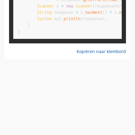
Scanner
 s 
=
new
Scanner
(
responseStream
)
.
String
 response 
=
 s
.
hasNext
(
)
?
 s
.
next
(
)
System
.
out
.
println
(
response
)
;
}
}
Kopiëren naar klembord