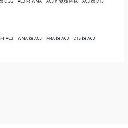
ke OGG
AC3 ke WMA
AC3 hingga M4A
AC3 ke DTS
ke AC3
WMA ke AC3
M4A ke AC3
DTS ke AC3