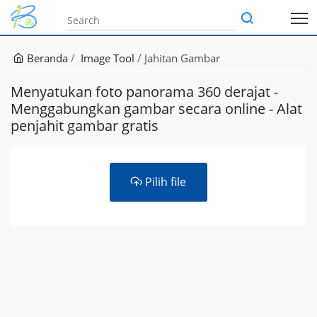
Beranda
Image Tool
Jahitan Gambar
Menyatukan foto panorama 360 derajat -
Menggabungkan gambar secara online - Alat
penjahit gambar gratis
Pilih file