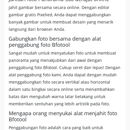
Jahit gambar bersama secara online. Dengan editor
gambar gratis Pixelied, Anda dapat menggabungkan
banyak gambar untuk membuat desain yang menarik
langsung dari browser Anda.
Gabungkan foto bersama dengan alat
penggabung foto Bfotool
Sangat mudah untuk menyatukan foto untuk membuat
panorama yang menakjubkan dari awal dengan
penggabung foto Bfotool. Cukup seret dan lepas! Dengan
alat penggabung foto kami, Anda dapat dengan mudah
menggabungkan foto secara vertikal atau horizontal
dalam satu bingkai secara online serta menambahkan
batas dan mengubah warna latar belakang untuk
memberikan sentuhan yang lebih artistik pada foto.
Mengapa orang menyukai alat menjahit foto
Bfotool
Penggabungan foto adalah cara yang baik untuk