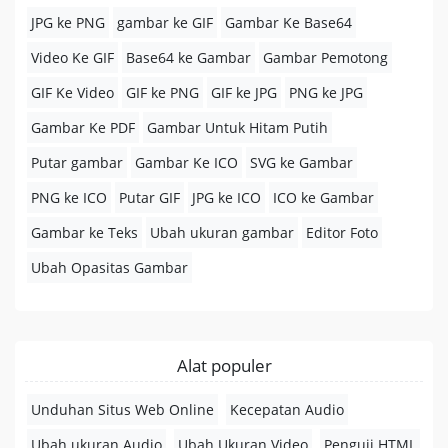
JPG ke PNG
gambar ke GIF
Gambar Ke Base64
Video Ke GIF
Base64 ke Gambar
Gambar Pemotong
GIF Ke Video
GIF ke PNG
GIF ke JPG
PNG ke JPG
Gambar Ke PDF
Gambar Untuk Hitam Putih
Putar gambar
Gambar Ke ICO
SVG ke Gambar
PNG ke ICO
Putar GIF
JPG ke ICO
ICO ke Gambar
Gambar ke Teks
Ubah ukuran gambar
Editor Foto
Ubah Opasitas Gambar
Alat populer
Unduhan Situs Web Online
Kecepatan Audio
Ubah ukuran Audio
Ubah Ukuran Video
Penguji HTML