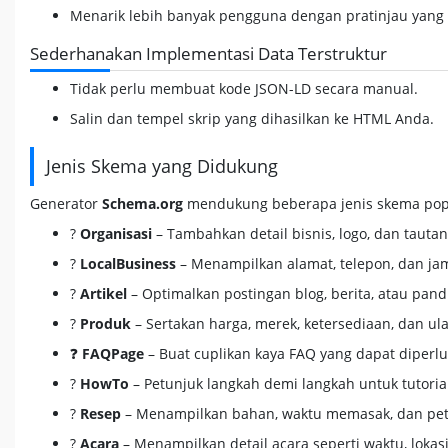
Menarik lebih banyak pengguna dengan pratinjau yang
Sederhanakan Implementasi Data Terstruktur
Tidak perlu membuat kode JSON-LD secara manual.
Salin dan tempel skrip yang dihasilkan ke HTML Anda.
Jenis Skema yang Didukung
Generator
Schema.org
mendukung beberapa jenis skema pop
?
Organisasi
– Tambahkan detail bisnis, logo, dan tautan 
?
LocalBusiness
– Menampilkan alamat, telepon, dan ja
?
Artikel
– Optimalkan postingan blog, berita, atau pan
?
Produk
– Sertakan harga, merek, ketersediaan, dan ul
❓
FAQPage
– Buat cuplikan kaya FAQ yang dapat diperlu
?
HowTo
– Petunjuk langkah demi langkah untuk tutoria
?
Resep
– Menampilkan bahan, waktu memasak, dan pet
?
Acara
– Menampilkan detail acara seperti waktu, lokas