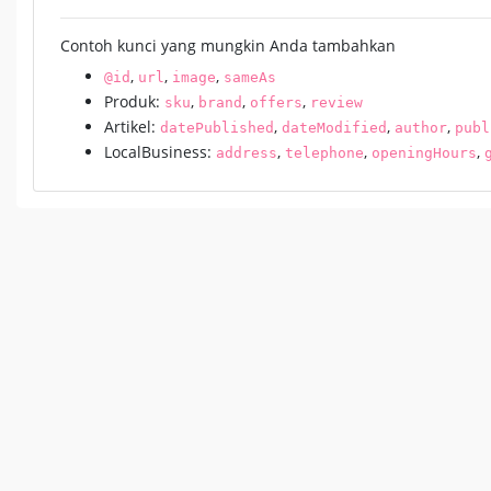
Contoh kunci yang mungkin Anda tambahkan
,
,
,
@id
url
image
sameAs
Produk:
,
,
,
sku
brand
offers
review
Artikel:
,
,
,
datePublished
dateModified
author
publ
LocalBusiness:
,
,
,
address
telephone
openingHours