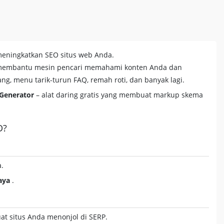
 meningkatkan SEO situs web Anda.
membantu mesin pencari memahami konten Anda dan
ang, menu tarik-turun FAQ, remah roti, dan banyak lagi.
Generator
– alat daring gratis yang membuat markup skema
D?
.
aya
.
uat situs Anda menonjol di SERP.