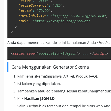
"@type"
:
"Offer"
,
"priceCurrency"
:
"USD"
,
"price"
:
"79.99"
,
"availability"
:
"https://schema.org/InStock"
,
"url"
:
"https://example.com/product"
}
}
Anda dapat menempelkan skrip ini ke halaman Anda
<head>
a
<
script
type
=
"
application/ld+json
"
>
...
</
script
>
Cara Menggunakan Generator Skema
Pilih
jenis skema
(misalnya, Artikel, Produk, FAQ).
Isi kolom yang diperlukan.
Tambahkan atau edit bidang sesuai kebutuhan(menduku
Klik
Hasilkan JSON-LD
.
Salin
<script>
blok tersebut dan tempel ke situs web And