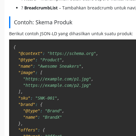
?
BreadcrumbList
– Tambahkan breadcrumb untuk naviga
Contoh: Skema Produk
Berikut contoh JSON-LD yang dihasilkan untuk suatu produk:
{
"@context"
:
"https://schema.org"
,
"@type"
:
"Product"
,
"name"
:
"Awesome Sneakers"
,
"image"
:
[
"https://example.com/p1.jpg"
,
"https://example.com/p2.jpg"
]
,
"sku"
:
"SNK-001"
,
"brand"
:
{
"@type"
:
"Brand"
,
"name"
:
"BrandX"
}
,
"offers"
:
{