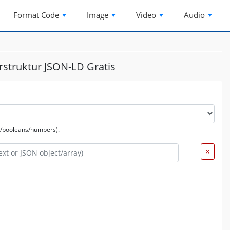
Format Code
Image
Video
Audio
struktur JSON-LD Gratis
ys/booleans/numbers).
×