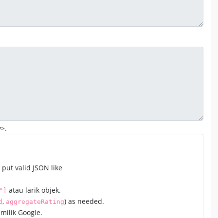
y>.
, put valid JSON like
atau larik objek.
"]
,
) as needed.
d
aggregateRating
milik Google.