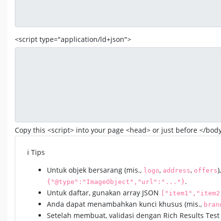
<script type="application/ld+json">
Copy this <script> into your page <head> or just before </bod
ℹ️ Tips
Untuk objek bersarang (mis.,
,
,
)
logo
address
offers
.
{"@type":"ImageObject","url":"..."}
Untuk daftar, gunakan array JSON
["item1","item2
Anda dapat menambahkan kunci khusus (mis.,
bran
Setelah membuat, validasi dengan Rich Results Test 