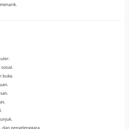
 menarik.
uler:
sosial.
m buka.
duan.
asan.
as.
l.
unjuk.
i, dan penyelenggara.