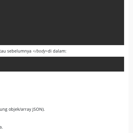
tau sebelumnya
</body>
di dalam:
Copy
ng objek/array JSON).
a.