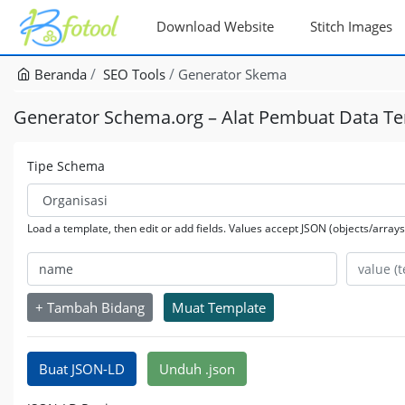
Download Website
Stitch Images
Beranda
SEO Tools
Generator Skema
Generator Schema.org – Alat Pembuat Data Ter
Tipe Schema
Load a template, then edit or add fields. Values accept JSON (objects/arra
+ Tambah Bidang
Muat Template
Buat JSON-LD
Unduh .json