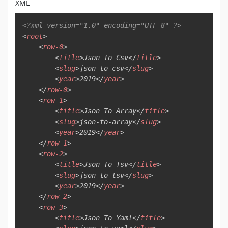
XML
Copy
<?xml version="1.0" encoding="UTF-8" ?>
<
root
>
<
row-0
>
<
title
>
Json To Csv
</
title
>
<
slug
>
json-to-csv
</
slug
>
<
year
>
2019
</
year
>
</
row-0
>
<
row-1
>
<
title
>
Json To Array
</
title
>
<
slug
>
json-to-array
</
slug
>
<
year
>
2019
</
year
>
</
row-1
>
<
row-2
>
<
title
>
Json To Tsv
</
title
>
<
slug
>
json-to-tsv
</
slug
>
<
year
>
2019
</
year
>
</
row-2
>
<
row-3
>
<
title
>
Json To Yaml
</
title
>