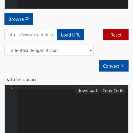
Browse
Load URL
Reset
Convert
Data keluaran
1
download
Copy Code