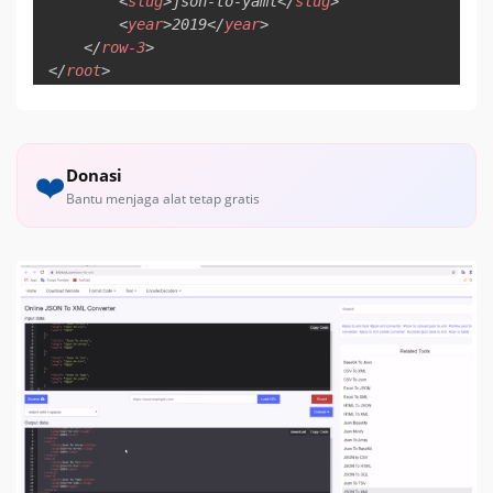
<
slug
>
json-to-yaml
</
slug
>
<
year
>
2019
</
year
>
</
row-3
>
</
root
>
Donasi
❤️
Bantu menjaga alat tetap gratis