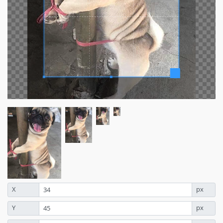
X
px
Y
px