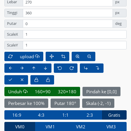
Lebar
px
Tinggi
px
Putar
deg
ScaleX
ScaleY
upload
Unduh
160×90
320×180
Pindah ke [0,0]
Perbesar ke 100%
Putar 180°
Skala (-2, -1)
16:9
4:3
1:1
2:3
Gratis
VM0
VM1
VM2
VM3