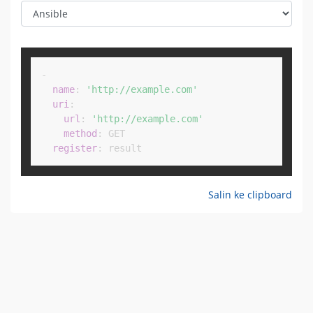
Copy
-
name
:
'http://example.com'
uri
:
url
:
'http://example.com'
method
:
 GET

register
:
 result
Salin ke clipboard