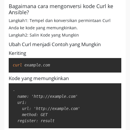
Bagaimana cara mengonversi kode Curl ke
Ansible?
Langkah1: Tempel dan konversikan permintaan Curl
Anda ke kode yang memungkinkan.
Langkah2: Salin Kode yang Mungkin
Ubah Curl menjadi Contoh yang Mungkin
Keriting
Copy
curl
 example.com
Kode yang memungkinkan
Copy
-

  name: 'http://example.com'

  uri:

    url: 'http://example.com'

    method: GET

  register: result