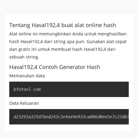
Tentang Haval192,4 buat alat online hash
Alat online ini memungkinkan Anda untuk menghasilkan
hash Haval192,4 dari string apa pun. Gunakan alat cepat
dan gratis ini untuk membuat hash Haval192,4 dari
sebuah string.
Haval192,4 Contoh Generator Hash
Memasukan data
Copy
bfotool.com
Data Keluaran
Copy
d23293a325d7bed242c2e4a44e933ca886d0ee5e7c23db76