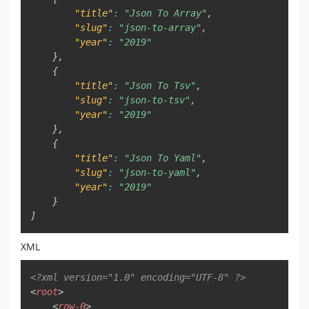
"title"
:
"Json To Array"
,
"slug"
:
"json-to-array"
,
"year"
:
"2019"
}
,
{
"title"
:
"Json To Tsv"
,
"slug"
:
"json-to-tsv"
,
"year"
:
"2019"
}
,
{
"title"
:
"Json To Yaml"
,
"slug"
:
"json-to-yaml"
,
"year"
:
"2019"
}
]
XML
Copy
<?xml version="1.0" encoding="UTF-8" ?>
<
root
>
<
row-0
>