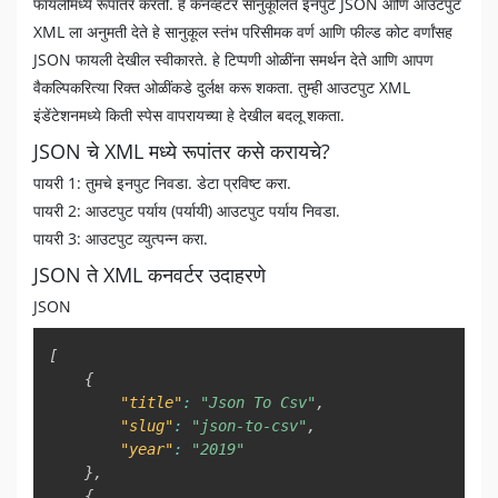
फायलींमध्ये रूपांतर करतो. हे कनव्हर्टर सानुकूलित इनपुट JSON आणि आउटपुट
XML ला अनुमती देते हे सानुकूल स्तंभ परिसीमक वर्ण आणि फील्ड कोट वर्णांसह
JSON फायली देखील स्वीकारते. हे टिप्पणी ओळींना समर्थन देते आणि आपण
वैकल्पिकरित्या रिक्त ओळींकडे दुर्लक्ष करू शकता. तुम्ही आउटपुट XML
इंडेंटेशनमध्ये किती स्पेस वापरायच्या हे देखील बदलू शकता.
JSON चे XML मध्ये रूपांतर कसे करायचे?
पायरी 1: तुमचे इनपुट निवडा. डेटा प्रविष्ट करा.
पायरी 2: आउटपुट पर्याय (पर्यायी) आउटपुट पर्याय निवडा.
पायरी 3: आउटपुट व्युत्पन्न करा.
JSON ते XML कनवर्टर उदाहरणे
JSON
Copy
[
{
"title"
:
"Json To Csv"
,
"slug"
:
"json-to-csv"
,
"year"
:
"2019"
}
,
{