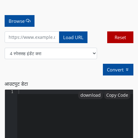
Browse
Load URL
Reset
Convert
आउटपुट डेटा
1
download
Copy Code