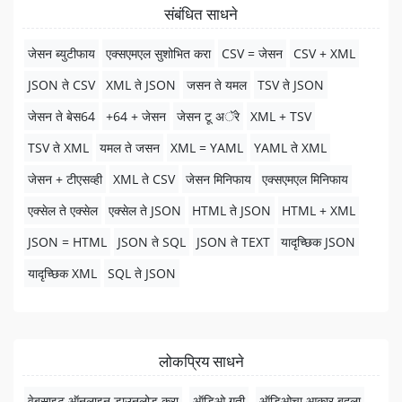
संबंधित साधने
जेसन ब्युटीफाय
एक्सएमएल सुशोभित करा
CSV = जेसन
CSV + XML
JSON ते CSV
XML ते JSON
जसन ते यमल
TSV ते JSON
जेसन ते बेस64
+64 + जेसन
जेसन टू अॅरे
XML + TSV
TSV ते XML
यमल ते जसन
XML = YAML
YAML ते XML
जेसन + टीएसव्ही
XML ते CSV
जेसन मिनिफाय
एक्सएमएल मिनिफाय
एक्सेल ते एक्सेल
एक्सेल ते JSON
HTML ते JSON
HTML + XML
JSON = HTML
JSON ते SQL
JSON ते TEXT
यादृच्छिक JSON
यादृच्छिक XML
SQL ते JSON
लोकप्रिय साधने
वेबसाइट ऑनलाइन डाउनलोड करा
ऑडिओ गती
ऑडिओचा आकार बदला