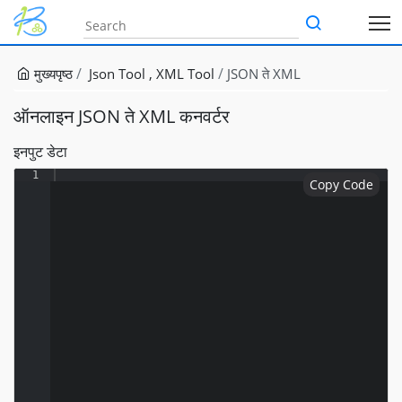
मुख्यपृष्ठ
Json Tool
XML Tool
JSON ते XML
ऑनलाइन JSON ते XML कनवर्टर
इनपुट डेटा
1
Copy Code