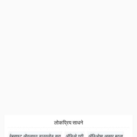
लोकप्रिय साधने
वेबसाइट ऑनलाइन डाउनलोड करा
ऑडिओ गती
ऑडिओचा आकार बदला