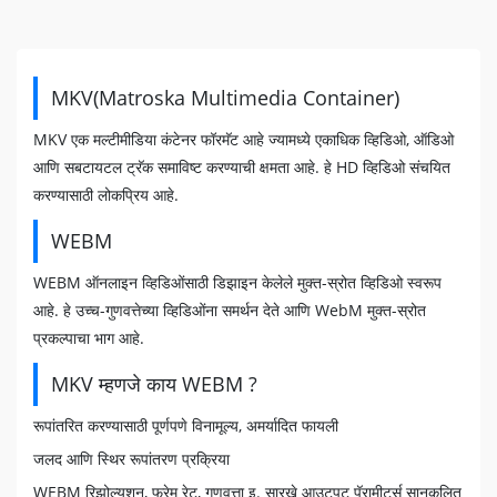
MKV(Matroska Multimedia Container)
MKV एक मल्टीमीडिया कंटेनर फॉरमॅट आहे ज्यामध्ये एकाधिक व्हिडिओ, ऑडिओ
आणि सबटायटल ट्रॅक समाविष्ट करण्याची क्षमता आहे. हे HD व्हिडिओ संचयित
करण्यासाठी लोकप्रिय आहे.
WEBM
WEBM ऑनलाइन व्हिडिओंसाठी डिझाइन केलेले मुक्त-स्रोत व्हिडिओ स्वरूप
आहे. हे उच्च-गुणवत्तेच्या व्हिडिओंना समर्थन देते आणि WebM मुक्त-स्रोत
प्रकल्पाचा भाग आहे.
MKV म्हणजे काय WEBM ?
रूपांतरित करण्यासाठी पूर्णपणे विनामूल्य, अमर्यादित फायली
जलद आणि स्थिर रूपांतरण प्रक्रिया
WEBM रिझोल्यूशन, फ्रेम रेट, गुणवत्ता इ. सारखे आउटपुट पॅरामीटर्स सानुकूलित