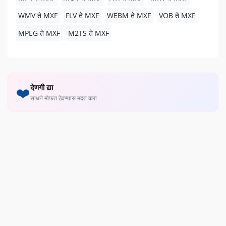
WMV ते MXF
FLV ते MXF
WEBM ते MXF
VOB ते MXF
MPEG ते MXF
M2TS ते MXF
देणगी द्या
❤️
साधने मोफत ठेवण्यास मदत करा