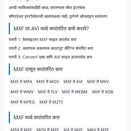
अगदी नवशिक्यांसाठीही साधा, वापरण्यास सोपा इंटरफेस
सॉफ्टवेअर इंस्टॉलेशनची आवश्यकता नाही, पूर्णपणे ऑनलाइन रूपांतरण
MXF ला AVI मध्ये रूपांतरित कसे करावे?
पायरी 1: वेबसाइटवर MXF फाइल अपलोड करा
पायरी 2: आवश्यक असल्यास आउटपुट सेटिंग्ज संपादित करा
पायरी 3: Convert दाबा आणि AVI फाइल डाउनलोड करा
MXF पासून रूपांतरित करा
MXF ते MP4
MXF ते MOV
MXF ते AVI
MXF ते MKV
MXF ते WMV
MXF ते FLV
MXF ते WEBM
MXF ते VOB
MXF ते MPEG
MXF ते M2TS
MXF मध्ये रूपांतरित करा
MP4 ते MXF
MOV ते MXF
AVI ते MXF
MKV ते MXF