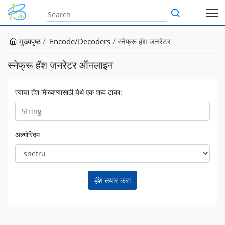
मुख्यपृष्ठ
Encode/Decoders
स्नेफ्रू हॅश जनरेटर
स्नेफ्रू हॅश जनरेटर ऑनलाइन
त्याचा हॅश मिळवण्यासाठी येथे एक शब्द टाका:
अल्गोरिदम
हॅश तयार करा