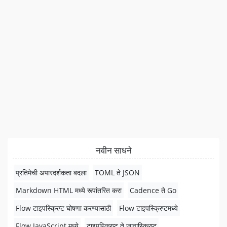
नवीन साधने
प्रतिमेची अपारदर्शकता बदला
TOML ते JSON
Markdown HTML मध्ये रूपांतरित करा
Cadence ते Go
Flow टाइपस्क्रिप्ट घोषणा करण्यासाठी
Flow टाइपस्क्रिप्टमध्ये
Flow JavaScript मध्ये
टाइपस्क्रिप्ट ते जावास्क्रिप्ट