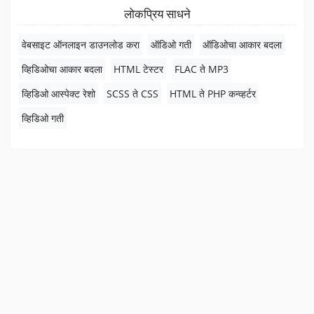
लोकप्रिय साधने
वेबसाइट ऑनलाइन डाउनलोड करा
ऑडिओ गती
ऑडिओचा आकार बदला
व्हिडिओचा आकार बदला
HTML टेस्टर
FLAC ते MP3
व्हिडिओ आस्पेक्ट रेशो
SCSS ते CSS
HTML ते PHP कन्व्हर्टर
व्हिडिओ गती