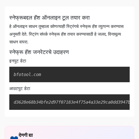
स्नेफ्रूबद्दल हॅश ऑनलाइन टूल तयार करा
हे ऑनलाइन साधन तुम्हाला कोणत्याही स्ट्रिंगचे स्नेफ्रू हॅश व्युत्पन्न करण्यास
अनुमती देते. स्ट्रिंग संपर्क स्नेफ्रू हॅश तयार करण्यासाठी हे जलद, विनामूल्य
साधन वापरा.
स्नेफ्रू हॅश जनरेटरचे उदाहरण
इनपुट डेटा
Copy
bfotool.com
आउटपुट डेटा
Copy
d3628e68b34bfe2d97f07183e4f75a4a33e29ca0dd3947b9b3
देणगी द्या
❤️