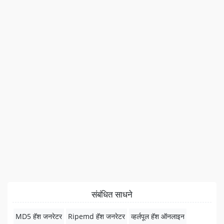
संबंधित साधने
MD5 हॅश जनरेटर
Ripemd हॅश जनरेटर
व्हर्लपूल हॅश ऑनलाइन