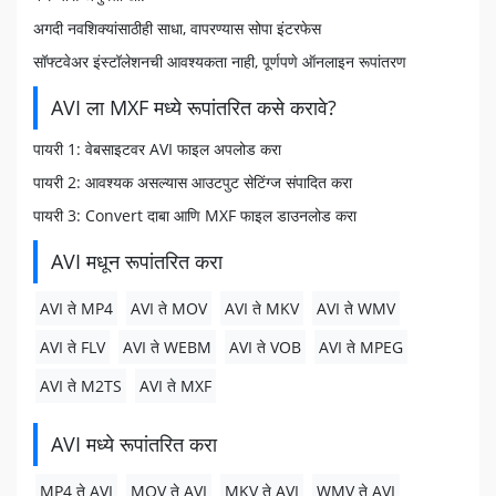
अगदी नवशिक्यांसाठीही साधा, वापरण्यास सोपा इंटरफेस
सॉफ्टवेअर इंस्टॉलेशनची आवश्यकता नाही, पूर्णपणे ऑनलाइन रूपांतरण
AVI ला MXF मध्ये रूपांतरित कसे करावे?
पायरी 1: वेबसाइटवर AVI फाइल अपलोड करा
पायरी 2: आवश्यक असल्यास आउटपुट सेटिंग्ज संपादित करा
पायरी 3: Convert दाबा आणि MXF फाइल डाउनलोड करा
AVI मधून रूपांतरित करा
AVI ते MP4
AVI ते MOV
AVI ते MKV
AVI ते WMV
AVI ते FLV
AVI ते WEBM
AVI ते VOB
AVI ते MPEG
AVI ते M2TS
AVI ते MXF
AVI मध्ये रूपांतरित करा
MP4 ते AVI
MOV ते AVI
MKV ते AVI
WMV ते AVI