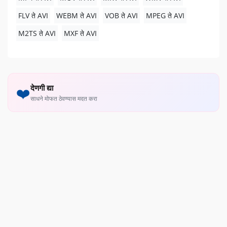
FLV ते AVI
WEBM ते AVI
VOB ते AVI
MPEG ते AVI
M2TS ते AVI
MXF ते AVI
देणगी द्या
❤️
साधने मोफत ठेवण्यास मदत करा