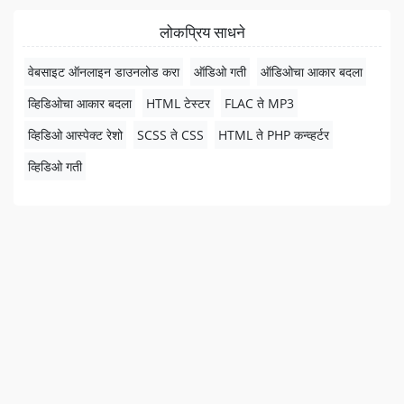
लोकप्रिय साधने
वेबसाइट ऑनलाइन डाउनलोड करा
ऑडिओ गती
ऑडिओचा आकार बदला
व्हिडिओचा आकार बदला
HTML टेस्टर
FLAC ते MP3
व्हिडिओ आस्पेक्ट रेशो
SCSS ते CSS
HTML ते PHP कन्व्हर्टर
व्हिडिओ गती