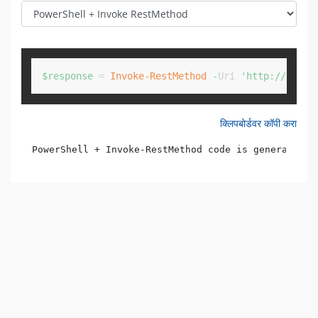
Copy
$response
 = 
Invoke-RestMethod
-
Uri 
'http://examp
क्लिपबोर्डवर कॉपी करा
PowerShell + Invoke-RestMethod code is generated b