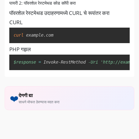
पायरी 2: पॉवरशेल रेस्टमेथड कोड कॉपी करा
पॉवरशेल रेस्टमेथड उदाहरणामध्ये CURL चे रूपांतर करा
CURL
Copy
curl
 example.com
PHP गझल
Copy
$response
=
 Invoke-RestMethod 
-Uri
'http://example
देणगी द्या
❤️
साधने मोफत ठेवण्यास मदत करा