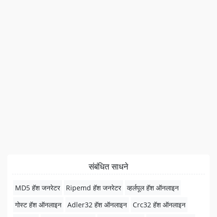
संबंधित साधने
MD5 हॅश जनरेटर
Ripemd हॅश जनरेटर
व्हर्लपूल हॅश ऑनलाइन
गोस्ट हॅश ऑनलाइन
Adler32 हॅश ऑनलाइन
Crc32 हॅश ऑनलाइन