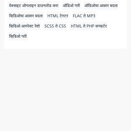
वेबसाइट ऑनलाइन डाउनलोड करा
ऑडिओ गती
ऑडिओचा आकार बदला
व्हिडिओचा आकार बदला
HTML टेस्टर
FLAC ते MP3
व्हिडिओ आस्पेक्ट रेशो
SCSS ते CSS
HTML ते PHP कन्व्हर्टर
व्हिडिओ गती