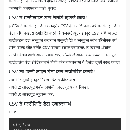
मल्टी लाइन डेटा रूपांतरित होईल कोणतेही सॉफ्टवेअर डाउनलोड किंवा स्थापित
करण्याची आवश्यकता नाही. फुकट
CSV ते मल्टीलाइन डेटा रेकॉर्ड म्हणजे काय?
हे CSV ते मल्टीलाइन डेटा कनव्हर्टर CSV डेटा आणि फाइल्सचे मल्टीलाइन डेटा
डेटा आणि फाइल्स रूपांतरित करते. हे कनव्हर्टरपुटर इनपुट CSV आणि आऊट
मल्टीलाइन डेटा सानुकूल करण्यास अनुमती देते हे सानुकूल स्तंभ परिसीमक वर्ण
आणि फील्ड कोट वर्णित CSV फायली देखील स्वीकारते. हे टिपण्णी ओळींना
समर्थन देतात आणि आपण पर्याय स्पष्ट ओळींकडे आपण करू शकता. आउटपुट
मल्टीलाईन डेटा इंडेंटेशनमध्ये किती स्पेस वापरायच्या ते देखील तुम्ही बदलू शकता.
CSV ला मल्टी लाइन डेटा कसे रूपांतरित करावे?
पायरी 1: तुमचे इनपुट निवडा. डेटा प्रविष्ट करा.
पायरी 2: आउटपुट पर्याय (पर्यायी) आउटपुट पर्याय निवडा.
पायरी 3: आउटपुट व्युत्पन्न करा.
CSV ते मल्टीलिटि डेटा उदाहरणार्थ
CSV
Copy
pin,time
