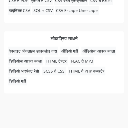
CSV ते PDF
एक्सेल ते CSV
CSV स्तंभ एक्स्ट्रॅक्टर
CSV ते Excel
यादृच्छिक CSV
SQL + CSV
CSV Escape Unescape
लोकप्रिय साधने
वेबसाइट ऑनलाइन डाउनलोड करा
ऑडिओ गती
ऑडिओचा आकार बदला
व्हिडिओचा आकार बदला
HTML टेस्टर
FLAC ते MP3
व्हिडिओ आस्पेक्ट रेशो
SCSS ते CSS
HTML ते PHP कन्व्हर्टर
व्हिडिओ गती