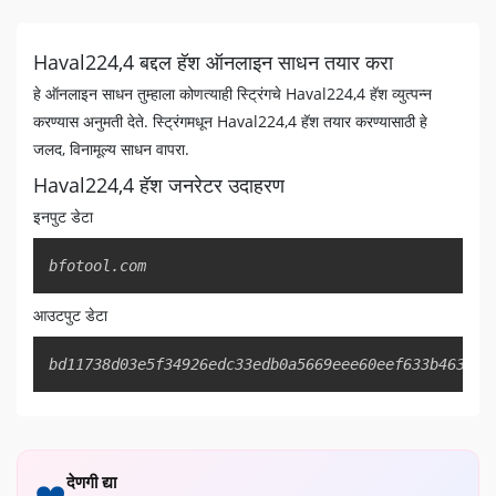
Haval224,4 बद्दल हॅश ऑनलाइन साधन तयार करा
हे ऑनलाइन साधन तुम्हाला कोणत्याही स्ट्रिंगचे Haval224,4 हॅश व्युत्पन्न
करण्यास अनुमती देते. स्ट्रिंगमधून Haval224,4 हॅश तयार करण्यासाठी हे
जलद, विनामूल्य साधन वापरा.
Haval224,4 हॅश जनरेटर उदाहरण
इनपुट डेटा
Copy
bfotool.com
आउटपुट डेटा
Copy
bd11738d03e5f34926edc33edb0a5669eee60eef633b463c87
देणगी द्या
❤️