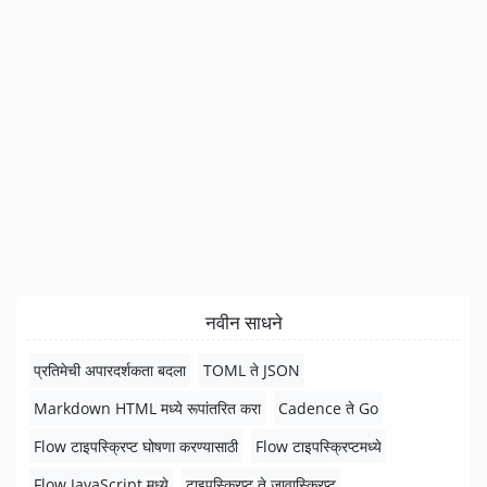
नवीन साधने
प्रतिमेची अपारदर्शकता बदला
TOML ते JSON
Markdown HTML मध्ये रूपांतरित करा
Cadence ते Go
Flow टाइपस्क्रिप्ट घोषणा करण्यासाठी
Flow टाइपस्क्रिप्टमध्ये
Flow JavaScript मध्ये
टाइपस्क्रिप्ट ते जावास्क्रिप्ट