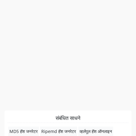
संबंधित साधने
MD5 हॅश जनरेटर
Ripemd हॅश जनरेटर
व्हर्लपूल हॅश ऑनलाइन