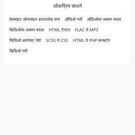
लोकप्रिय साधने
वेबसाइट ऑनलाइन डाउनलोड करा
ऑडिओ गती
ऑडिओचा आकार बदला
व्हिडिओचा आकार बदला
HTML टेस्टर
FLAC ते MP3
व्हिडिओ आस्पेक्ट रेशो
SCSS ते CSS
HTML ते PHP कन्व्हर्टर
व्हिडिओ गती