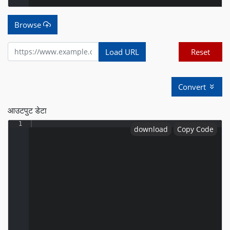
Browse
Load URL
Reset
Convert
आउटपुट डेटा
1
download
Copy Code