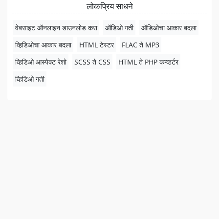
लोकप्रिय साधने
वेबसाइट ऑनलाइन डाउनलोड करा
ऑडिओ गती
ऑडिओचा आकार बदला
व्हिडिओचा आकार बदला
HTML टेस्टर
FLAC ते MP3
व्हिडिओ आस्पेक्ट रेशो
SCSS ते CSS
HTML ते PHP कन्व्हर्टर
व्हिडिओ गती