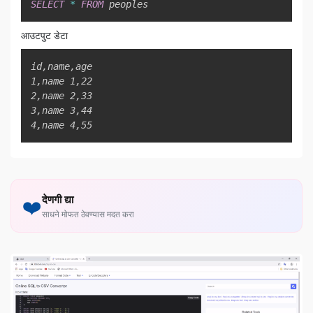
SELECT
*
FROM
 peoples
आउटपुट डेटा
Copy
id,name,age

1,name 1,22

2,name 2,33

3,name 3,44

4,name 4,55
देणगी द्या
❤️
साधने मोफत ठेवण्यास मदत करा