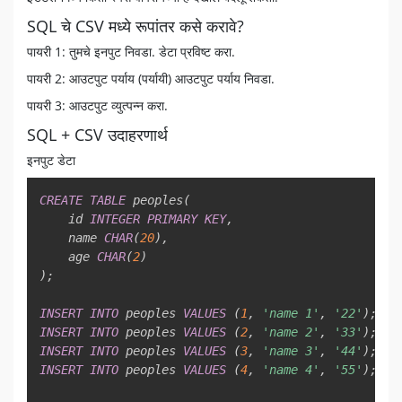
SQL चे CSV मध्ये रूपांतर कसे करावे?
पायरी 1: तुमचे इनपुट निवडा. डेटा प्रविष्ट करा.
पायरी 2: आउटपुट पर्याय (पर्यायी) आउटपुट पर्याय निवडा.
पायरी 3: आउटपुट व्युत्पन्न करा.
SQL + CSV उदाहरणार्थ
इनपुट डेटा
Copy
CREATE
TABLE
 peoples
(
    id 
INTEGER
PRIMARY
KEY
,
    name 
CHAR
(
20
)
,
    age 
CHAR
(
2
)
)
;
INSERT
INTO
 peoples 
VALUES
(
1
,
'name 1'
,
'22'
)
;
INSERT
INTO
 peoples 
VALUES
(
2
,
'name 2'
,
'33'
)
;
INSERT
INTO
 peoples 
VALUES
(
3
,
'name 3'
,
'44'
)
;
INSERT
INTO
 peoples 
VALUES
(
4
,
'name 4'
,
'55'
)
;