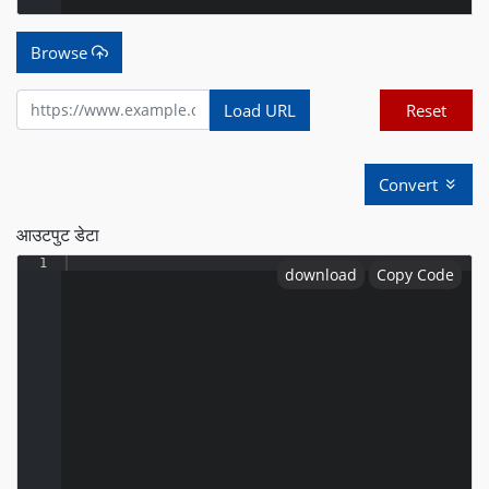
Browse
Load URL
Reset
Convert
आउटपुट डेटा
1
download
Copy Code