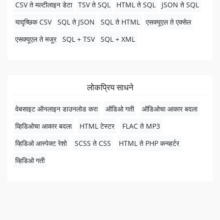
CSV ते मल्टीलाइन डेटा
TSV ते SQL
HTML ते SQL
JSON ते SQL
यादृच्छिक CSV
SQL ते JSON
SQL ते HTML
एसक्यूएल ते एक्सेल
एसक्यूएल ते मजूर
SQL + TSV
SQL + XML
लोकप्रिय साधने
वेबसाइट ऑनलाइन डाउनलोड करा
ऑडिओ गती
ऑडिओचा आकार बदला
व्हिडिओचा आकार बदला
HTML टेस्टर
FLAC ते MP3
व्हिडिओ आस्पेक्ट रेशो
SCSS ते CSS
HTML ते PHP कन्व्हर्टर
व्हिडिओ गती