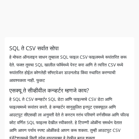
SQL ते CSV सर्वात सोपा
हे मोफत ऑनलाइन साधन तुम्हाला SQL फाइल CSV फाइलमध्ये रूपांतरित करू
देते. फक्त तुमचा SQL खालील फॉर्ममध्ये पेस्ट करा आणि ते त्वरित CSV मध्ये
रूपांतरित होईल कोणतेही सॉफ्टवेअर डाउनलोड किंवा स्थापित करण्याची
आवश्यकता नाही. फुकट
एसक्यू ते सीव्हीवील कन्व्हर्टर म्हणजे काय?
हे SQL ते CSV कन्व्हर्टर SQL डेटा आणि फाइल्सचे CSV डेटा आणि
फाइल्समध्ये रूपांतर करते. हे कन्व्हर्टर सानुकूलित इनपुट एसक्यूएल आणि
आउटपुट सीएसव्ही ला अनुमती देते ते कस्टम स्तंभ परिमाणे वर्णसीमक आणि फील्ड
कोट वर्णित SQL फाइल्स देखील स्वीकारते. हे टिपण्णी ओळींना समर्थन देतात
आणि आपण पर्याय स्पष्ट ओळींकडे आपण करू शकता. तुम्ही आउटपुट CSV
इंडेंटेशनमध्ये किती स्पेस वापरायच्या हे देखील बदलू शकता.