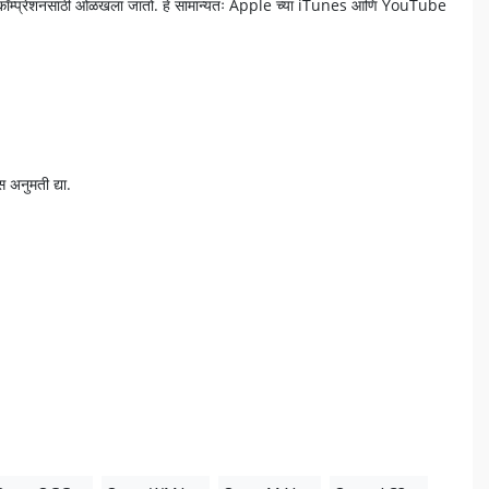
्षम कॉम्प्रेशनसाठी ओळखला जातो. हे सामान्यतः Apple च्या iTunes आणि YouTube
 अनुमती द्या.