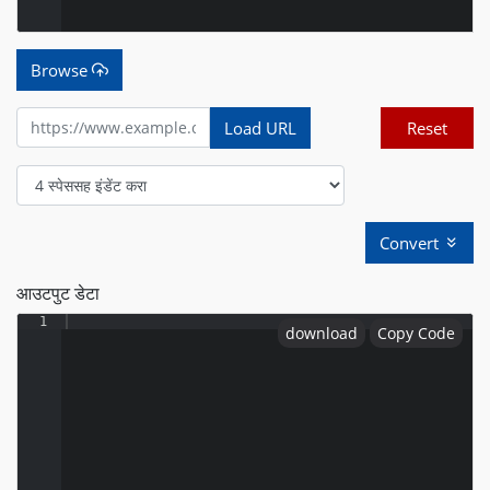
Browse
Load URL
Reset
Convert
आउटपुट डेटा
1
download
Copy Code