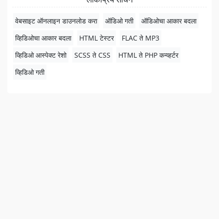
वेबसाइट ऑनलाइन डाउनलोड करा
ऑडिओ गती
ऑडिओचा आकार बदला
व्हिडिओचा आकार बदला
HTML टेस्टर
FLAC ते MP3
व्हिडिओ आस्पेक्ट रेशो
SCSS ते CSS
HTML ते PHP कन्व्हर्टर
व्हिडिओ गती