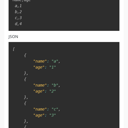
 a,1

 b,2

 c,3

 d,4
JSON
Copy
[
{
"name"
:
"a"
,
"age"
:
"1"
}
,
{
"name"
:
"b"
,
"age"
:
"2"
}
,
{
"name"
:
"c"
,
"age"
:
"3"
}
,
{