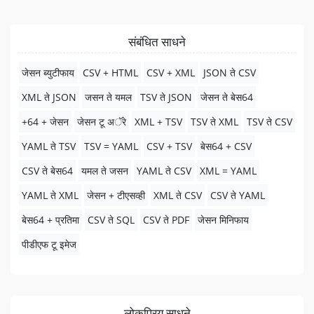
संबंधित साधने
जेसन ब्युटीफाय
CSV + HTML
CSV + XML
JSON ते CSV
XML ते JSON
जसन ते यमल
TSV ते JSON
जेसन ते बेस64
+64 + जेसन
जेसन टू अॅरे
XML + TSV
TSV ते XML
TSV ते CSV
YAML ते TSV
TSV = YAML
CSV + TSV
बेस64 + CSV
CSV ते बेस64
यमल ते जसन
YAML ते CSV
XML = YAML
YAML ते XML
जेसन + टीएसव्ही
XML ते CSV
CSV ते YAML
बेस64 + प्रतिमा
CSV ते SQL
CSV ते PDF
जेसन मिनिफाय
पीडीएफ टू इमेज
लोकप्रिय साधने