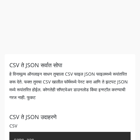
CSV ते JSON सर्वात सोपा
हे विनामूल्य ऑनलाइन साधन तुम्हाला CSV फाइल JSON फाइलमध्ये रूपांतरित
करू देते. फक्त तुमचा CSV खालील फॉर्ममध्ये पेस्ट करा आणि ते झटपट JSON
मध्ये रूपांतरित होईल. कोणतेही सॉफ्टवेअर डाउनलोड किंवा इन्स्टॉल करण्याची
गरज नाही. फुकट
CSV ते JSON उदाहरणे
CSV
Copy
name,age
