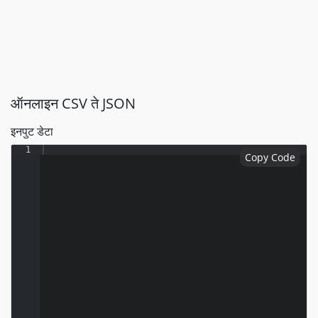
ऑनलाइन CSV ते JSON
इनपुट डेटा
1
Copy Code