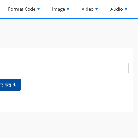
Format Code
Image
Video
Audio
ार करा