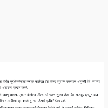
 सुरक्षिततेसाठी मजबूत व्हर्लपूल हॅश व्हॅल्यू व्युत्पन्न करण्यास अनुमती देते. त्याच्या
आणि अखंडता प्रदान करते.
 खात्री बाळगू शकता. प्रदान केलेल्या फील्डमध्ये फक्त तुमचा डेटा किंवा मजकूर इनपुट करा
 निश्चित लांबीच्या क्रमामध्ये तुमच्या डेटाचे प्रतिनिधित्व आहे.
्राफिक सुरक्षा प्रदान करण्यासाठी डिझाइन केलेले आहे. हे पासवर्ड स्टोरेज, डिजिटल